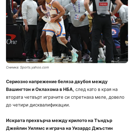
Снимка: Sports.yahoo.com
Сериозно напрежение беляза двубоя между
Вашингтон и Оклахома в НБА,
след като в края на
втората четвърт играчите си спретнаха меле, довело
до четири дисквалификации.
Искрата прехвърча между крилото на Тъндър
Джейлин Уилямс и играча на Уизардс Джъстин