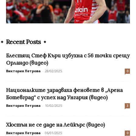
Recent Posts
Блестящ Стеф Къри избухна с 56 точки срещу
Орландо (видео)
Виктория Петрова
-
28/02/2025
0
Националките зарадваха феновете в „Арена
Ботевград“ с успех над Унгария (видео)
Виктория Петрова
-
10/02/2025
3
Хюстън не се даде на Лейкърс (видео)
Виктория Петрова
-
06/01/2025
0