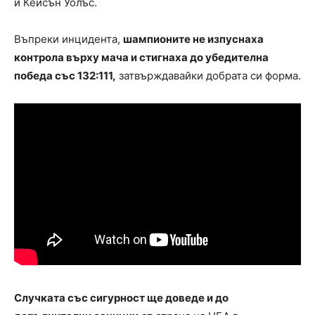
и Кейсън Уолъс.
Въпреки инцидента,
шампионите не изпуснаха
контрола върху мача и стигнаха до убедителна
победа със 132:111,
затвърждавайки добрата си форма.
Случката със сигурност ще доведе и до