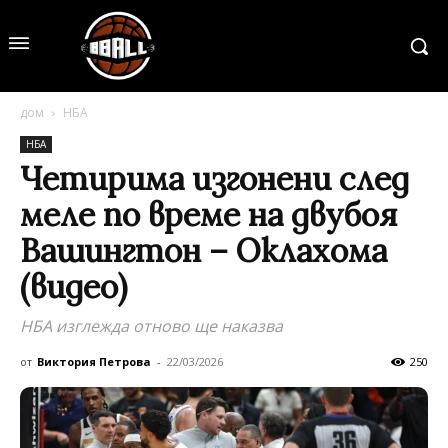
дом
НБА
НБА
Четирима изгонени след
меле по време на двубоя
Вашингтон – Оклахома
(видео)
НБА изглежда отново ще наказва
от
Виктория Петрова
-
22/03/2026
250