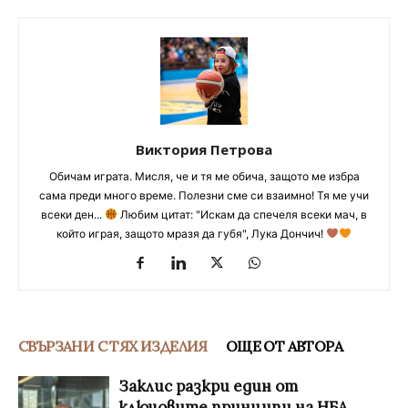
Виктория Петрова
Обичам играта. Мисля, че и тя ме обича, защото ме избра
сама преди много време. Полезни сме си взаимно! Тя ме учи
всеки ден...
Любим цитат: "Искам да спечеля всеки мач, в
който играя, защото мразя да губя", Лука Дончич!
СВЪРЗАНИ С ТЯХ ИЗДЕЛИЯ
ОЩЕ ОТ АВТОРА
Заклис разкри един от
ключовите принципи на НБА