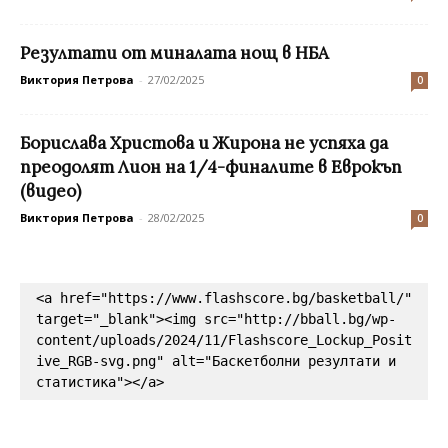
Резултати от миналата нощ в НБА
Виктория Петрова
-
27/02/2025
0
Борислава Христова и Жирона не успяха да
преодолят Лион на 1/4-финалите в Еврокъп
(видео)
Виктория Петрова
-
28/02/2025
0
<a href="https://www.flashscore.bg/basketball/" 
target="_blank"><img src="http://bball.bg/wp-
content/uploads/2024/11/Flashscore_Lockup_Posit
ive_RGB-svg.png" alt="Баскетболни резултати и 
статистика"></a>