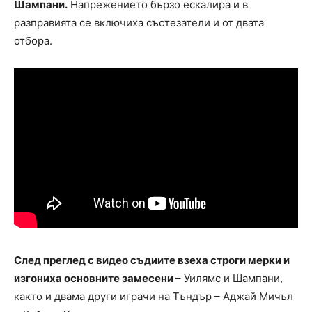
Шампани.
Напрежението бързо ескалира и в
разправията се включиха състезатели и от двата
отбора.
След преглед с видео съдиите взеха строги мерки и
изгониха основните замесени
– Уилямс и Шампани,
както и двама други играчи на Тъндър – Аджай Мичъл