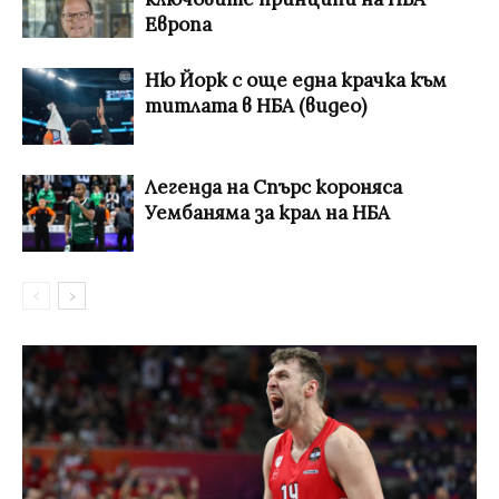
Европа
Ню Йорк с още една крачка към
титлата в НБА (видео)
Легенда на Спърс короняса
Уембаняма за крал на НБА