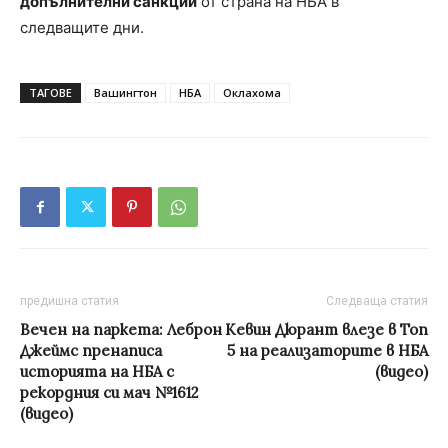
допълнителни санкции
от страна на НБА в
следващите дни.
ТАГОВЕ
Вашингтон
НБА
Оклахома
предишна статия
Следваща статия
Вечен на паркета: Леброн
Кевин Дюрант влезе в Топ
Джеймс пренаписа
5 на реализаторите в НБА
историята на НБА с
(видео)
рекордния си мач №1612
(видео)