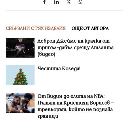
СВЪРЗАНИ С ТЯХ ИЗДЕЛИЯ
ОЩЕ ОТ АВТОРА
Леброн Джеймс на крачка от
трипъл-дабъл срещу Атланта
(видео)
Честита Коледа!
От Видин до елита на NBA:
Пътят на Кристиян Борисов –
треньорът, който не познава
граници