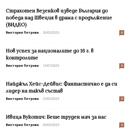
Страхотен Везенков изведе България до
победа над Швеция в драма с продължение
(ВИДЕО)
Виктория Петрова
-
20/02/2025
6
Нов успех за националите до 16 г. в
контролите
Виктория Петрова
-
13/07/2025
0
Найджъл Хейс-Дейвис: Фантастично е да си
лидер на такъв състав
Виктория Петрова
-
25/05/2025
0
Ивица Вукотич: Беше труден мач за нас
Виктория Петрова
-
06/03/2025
0