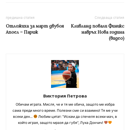
предишна статия
Следваща статия
Отложиха за март двубоя
Кливланд повали Финикс
Апоел – Париж
навръх Нова година
(видео)
Виктория Петрова
Обичам играта. Мисля, че и тя ме обича, защото ме избра
сама преди много време. Полезни сме си взаимно! Тя ме учи
всеки ден...
Любим цитат: "Искам да спечеля всеки мач, в
който играя, защото мразя да губя", Лука Дончич!