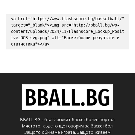
<a href="https://www.flashscore.bg/basketball/" 
target="_blank"><img src="http://bball.bg/wp-
content/uploads/2024/11/Flashscore_Lockup_Posit
ive_RGB-svg.png" alt="Баскетболни резултати и 
статистика"></a>
BBALL.BG - българският баскетболен портал.
Мястото, където ще говорим за баскетбол.
Защото обичаме играта. Защото живеем