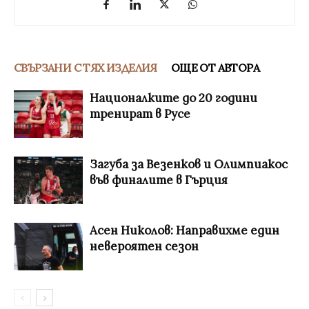
СВЪРЗАНИ С ТЯХ ИЗДЕЛИЯ
ОЩЕ ОТ АВТОРА
Националките до 20 години
тренират в Русе
Загуба за Везенков и Олимпиакос
във финалите в Гърция
Асен Николов: Направихме един
невероятен сезон