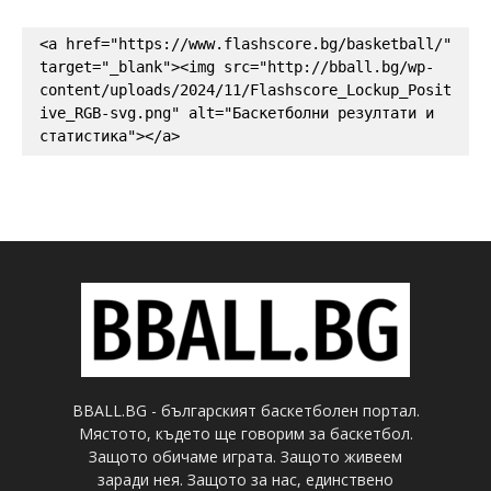
<a href="https://www.flashscore.bg/basketball/" 
target="_blank"><img src="http://bball.bg/wp-
content/uploads/2024/11/Flashscore_Lockup_Posit
ive_RGB-svg.png" alt="Баскетболни резултати и 
статистика"></a>
BBALL.BG - българският баскетболен портал.
Мястото, където ще говорим за баскетбол.
Защото обичаме играта. Защото живеем
заради нея. Защото за нас, единствено