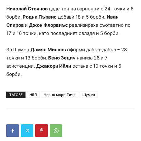
Николай Стоянов
даде тон на варненци с 24 точки и 6
борби.
Родни Първис
добави 18 и 5 борби.
Иван
Спиров
и
Джон Флорвиъс
реализираха съответно по
17 и 16 точки, като последният овладя и 5 борби.
За Шумен
Дамян Минков
оформи дабъл-дабъл – 28
точки и 13 борби.
Бено Зецич
наниза 26 и 7
асистенции.
Джакори Ийли
остана с 10 точки и 6
борби.
ТАГОВЕ
НБЛ
Черно море Тича
Шумен