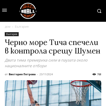
дом
България
България
Черно море Тича спечели
в контрола срещу Шумен
Двата тима премериха сили в паузата около
националните отбори
от
Виктория Петрова
-
23/11/2024
768