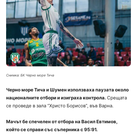
Снимка: БК Черно море Тича
Черно море Тича и Шумен използваха паузата около
националните отбори и изиграха контрола.
Срещата
се проведе в зала “Христо Борисов”, във Варна.
Мачът бе спечелен от отбора на Васил Евтимов,
който се справи със съперника с 95:91.