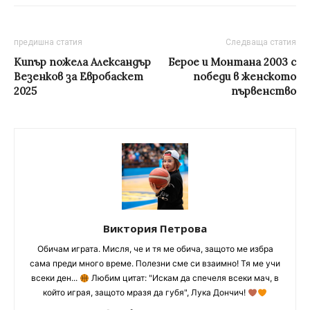
предишна статия
Следваща статия
Кипър пожела Александър
Берое и Монтана 2003 с
Везенков за Евробаскет
победи в женското
2025
първенство
Виктория Петрова
Обичам играта. Мисля, че и тя ме обича, защото ме избра
сама преди много време. Полезни сме си взаимно! Тя ме учи
всеки ден...
Любим цитат: "Искам да спечеля всеки мач, в
който играя, защото мразя да губя", Лука Дончич!