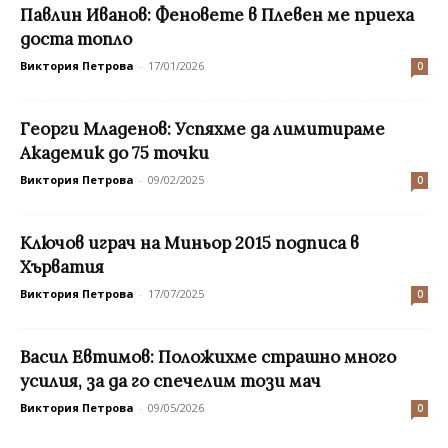
Павлин Иванов: Феновете в Плевен ме приеха
доста топло
Виктория Петрова
-
17/01/2026
0
Георги Младенов: Успяхме да лимитираме
Академик до 75 точки
Виктория Петрова
-
09/02/2025
0
Ключов играч на Миньор 2015 подписа в
Хърватия
Виктория Петрова
-
17/07/2025
0
Васил Евтимов: Положихме страшно много
усилия, за да го спечелим този мач
Виктория Петрова
-
09/05/2026
0