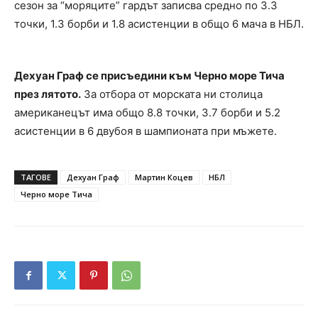
сезон за “моряците” гардът записва средно по 3.3
точки, 1.3 борби и 1.8 асистенции в общо 6 мача в НБЛ.
Дехуан Граф се присъедини към Черно море Тича
през лятото.
За отбора от морската ни столица
американецът има общо 8.8 точки, 3.7 борби и 5.2
асистенции в 6 двубоя в шампионата при мъжете.
ТАГОВЕ
Дехуан Граф
Мартин Коцев
НБЛ
Черно море Тича