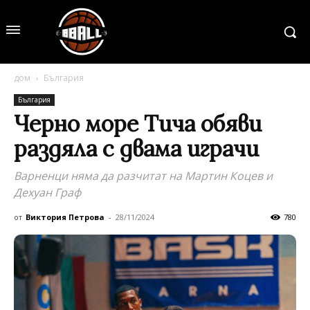
дом
България
България
Черно море Тича обяви
раздяла с двама играчи
Варненци няма да разчитат на Мартин Коцев и
Дехуан Граф
от
Виктория Петрова
-
28/11/2024
780