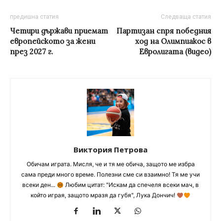
предишна статия
Следваща статия
Четири държави приемат
Партизан спря победния
европейското за жени
ход на Олимпиакос в
през 2027 г.
Евролигата (видео)
Виктория Петрова
Обичам играта. Мисля, че и тя ме обича, защото ме избра
сама преди много време. Полезни сме си взаимно! Тя ме учи
всеки ден...
Любим цитат: "Искам да спечеля всеки мач, в
който играя, защото мразя да губя", Лука Дончич!