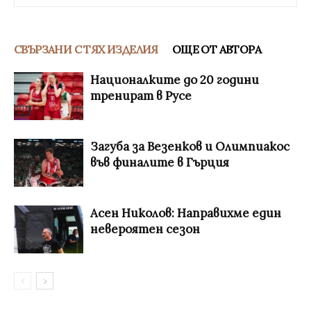
СВЪРЗАНИ С ТЯХ ИЗДЕЛИЯ
ОЩЕ ОТ АВТОРА
Националките до 20 години
тренират в Русе
Загуба за Везенков и Олимпиакос
във финалите в Гърция
Асен Николов: Направихме един
невероятен сезон