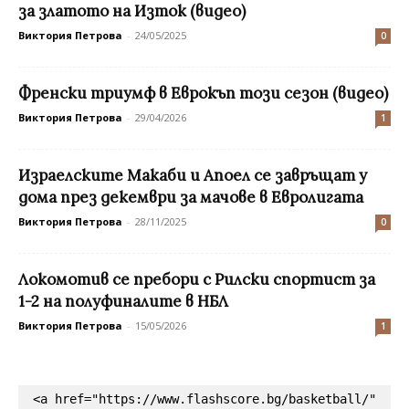
за златото на Изток (видео)
Виктория Петрова
-
24/05/2025
0
Френски триумф в Еврокъп този сезон (видео)
Виктория Петрова
-
29/04/2026
1
Израелските Макаби и Апоел се завръщат у
дома през декември за мачове в Евролигата
Виктория Петрова
-
28/11/2025
0
Локомотив се пребори с Рилски спортист за
1-2 на полуфиналите в НБЛ
Виктория Петрова
-
15/05/2026
1
<a href="https://www.flashscore.bg/basketball/" 