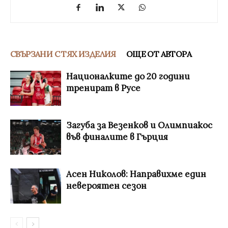
СВЪРЗАНИ С ТЯХ ИЗДЕЛИЯ
ОЩЕ ОТ АВТОРА
Националките до 20 години
тренират в Русе
Загуба за Везенков и Олимпиакос
във финалите в Гърция
Асен Николов: Направихме един
невероятен сезон