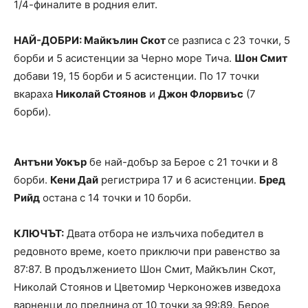
1/4-финалите в родния елит.
НАЙ-ДОБРИ: Майкълин Скот
се разписа с 23 точки, 5
борби и 5 асистенции за Черно море Тича.
Шон Смит
добави 19, 15 борби и 5 асистенции. По 17 точки
вкараха
Николай Стоянов
и
Джон Флорвиъс
(7
борби).
Антъни Уокър
бе най-добър за Берое с 21 точки и 8
борби.
Кени Дай
регистрира 17 и 6 асистенции.
Бред
Рийд
остана с 14 точки и 10 борби.
КЛЮЧЪТ:
Двата отбора не излъчиха победител в
редовното време, което приключи при равенство за
87:87. В продължението Шон Смит, Майкълин Скот,
Николай Стоянов и Цветомир Черконожев изведоха
варненци до преднина от 10 точки за 99:89. Берое