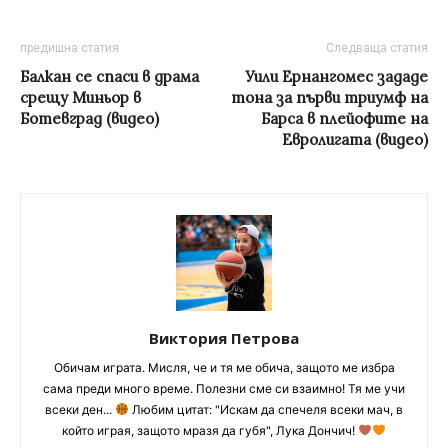
предишна статия
Следваща статия
Балкан се спаси в драма
Уили Ернангомес зададе
срещу Миньор в
тона за първи триумф на
Ботевград (видео)
Барса в плейофите на
Евролигата (видео)
Виктория Петрова
Обичам играта. Мисля, че и тя ме обича, защото ме избра
сама преди много време. Полезни сме си взаимно! Тя ме учи
всеки ден...
Любим цитат: "Искам да спечеля всеки мач, в
който играя, защото мразя да губя", Лука Дончич!