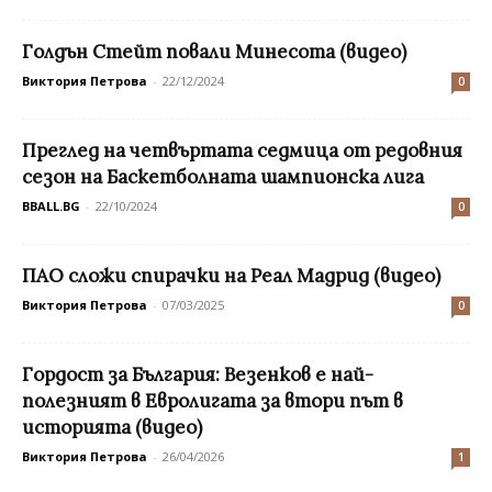
Голдън Стейт повали Минесота (видео)
Виктория Петрова
-
22/12/2024
0
Преглед на четвъртата седмица от редовния
сезон на Баскетболната шампионска лига
BBALL.BG
-
22/10/2024
0
ПАО сложи спирачки на Реал Мадрид (видео)
Виктория Петрова
-
07/03/2025
0
Гордост за България: Везенков е най-
полезният в Евролигата за втори път в
историята (видео)
Виктория Петрова
-
26/04/2026
1