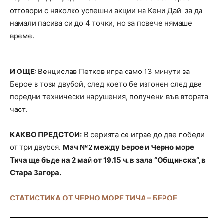
отговори с няколко успешни акции на Кени Дай, за да
намали пасива си до 4 точки, но за повече нямаше
време.
И ОЩЕ:
Венцислав Петков игра само 13 минути за
Берое в този двубой, след което бе изгонен след две
поредни технически нарушения, получени във втората
част.
КАКВО ПРЕДСТОИ:
В серията се играе до две победи
от три двубоя.
Мач №2 между Берое и Черно море
Тича ще бъде на 2 май от 19.15 ч. в зала “Общинска”, в
Стара Загора.
СТАТИСТИКА ОТ ЧЕРНО МОРЕ ТИЧА – БЕРОЕ