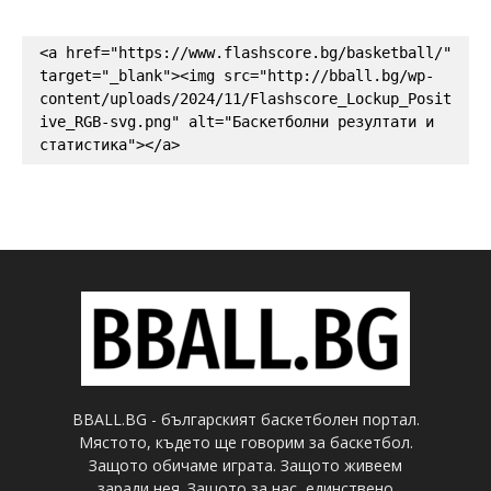
<a href="https://www.flashscore.bg/basketball/" 
target="_blank"><img src="http://bball.bg/wp-
content/uploads/2024/11/Flashscore_Lockup_Posit
ive_RGB-svg.png" alt="Баскетболни резултати и 
статистика"></a>
BBALL.BG - българският баскетболен портал.
Мястото, където ще говорим за баскетбол.
Защото обичаме играта. Защото живеем
заради нея. Защото за нас, единствено