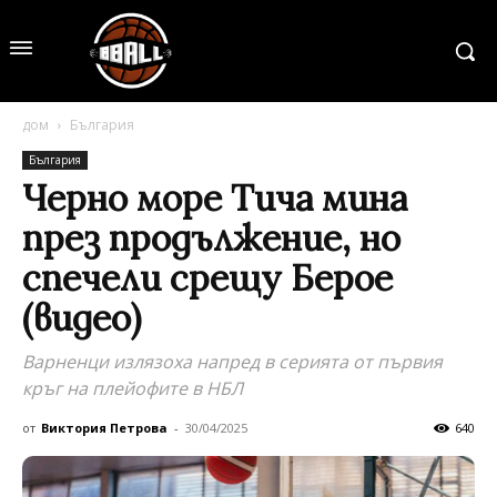
дом
България
България
Черно море Тича мина
през продължение, но
спечели срещу Берое
(видео)
Варненци излязоха напред в серията от първия
кръг на плейофите в НБЛ
от
Виктория Петрова
-
30/04/2025
640