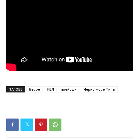
ТАГОВЕ
Берое
НБЛ
плейофи
Черно море Тича