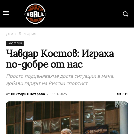
дом
България
България
Чавдар Костов: Играха
по-добре от нас
Просто подценявахме доста ситуации в мача,
добави гардът на Рилски спортист
от
Виктория Петрова
-
13/01/2025
815