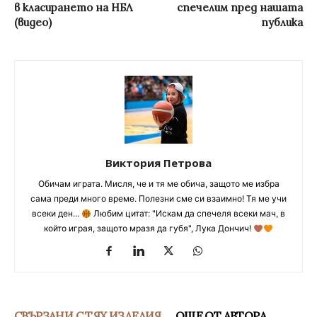
в класирането на НБЛ
спечелим пред нашата
(видео)
публика
Виктория Петрова
Обичам играта. Мисля, че и тя ме обича, защото ме избра
сама преди много време. Полезни сме си взаимно! Тя ме учи
всеки ден...
Любим цитат: "Искам да спечеля всеки мач, в
който играя, защото мразя да губя", Лука Дончич!
СВЪРЗАНИ С ТЯХ ИЗДЕЛИЯ
ОЩЕ ОТ АВТОРА