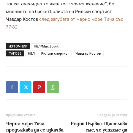
топки, очевидно те имат по-голямо желание“
, бе
мнението на баскетболиста на Рилски спортист
Чавдар Костов
след загубата от Черно море Тича със
77:82
.
ИЗТОЧНИК
НБЛ/Max Sport
ТАГОВЕ
НБЛ
Рилски спортист
Чавдар Костов
предишна статия
Следваща статия
Черно море Тича
Родни Първис: Щастливи
продължава да се изкачва
сме, че успяхме да