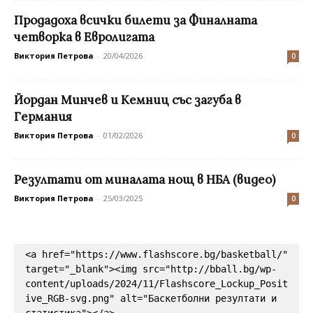
Продадоха всички билети за Финалната
четворка в Евролигата
Виктория Петрова
-
20/04/2026
0
Йордан Минчев и Кемниц със загуба в
Германия
Виктория Петрова
-
01/02/2026
0
Резултати от миналата нощ в НБА (видео)
Виктория Петрова
-
25/03/2025
0
<a href="https://www.flashscore.bg/basketball/" 
target="_blank"><img src="http://bball.bg/wp-
content/uploads/2024/11/Flashscore_Lockup_Posit
ive_RGB-svg.png" alt="Баскетболни резултати и 