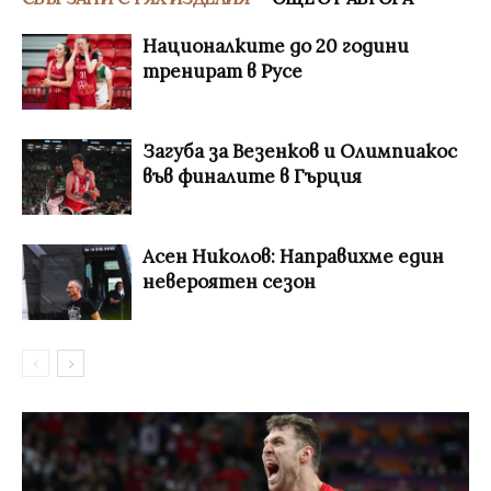
Националките до 20 години
тренират в Русе
Загуба за Везенков и Олимпиакос
във финалите в Гърция
Асен Николов: Направихме един
невероятен сезон