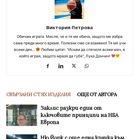
Виктория Петрова
Обичам играта. Мисля, че и тя ме обича, защото ме избра
сама преди много време. Полезни сме си взаимно! Тя ме учи
всеки ден...
Любим цитат: "Искам да спечеля всеки мач, в
който играя, защото мразя да губя", Лука Дончич!
СВЪРЗАНИ С ТЯХ ИЗДЕЛИЯ
ОЩЕ ОТ АВТОРА
Заклис разкри един от
ключовите принципи на НБА
Европа
Ню Йорк с още една крачка към