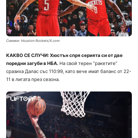
Снимки: Houston Rockets/X.com
КАКВО СЕ СЛУЧИ: Хюстън спря серията си от две
поредни загуби в НБА.
На свой терен “ракетите”
сразиха Далас със 110:99, като вече имат баланс от 22-
11 в лигата през сезона.