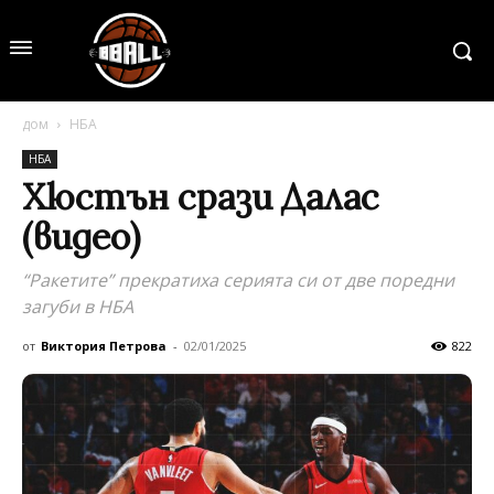
дом
НБА
НБА
Хюстън срази Далас
(видео)
“Ракетите” прекратиха серията си от две поредни
загуби в НБА
от
Виктория Петрова
-
02/01/2025
822