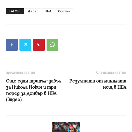
ТАГОВЕ
Далас
НБА
Хюстън
предишна статия
Следваща статия
Още един трипъл-дабъл
Резултати от миналата
за Никола Йокич и три
нощ в НБА
поред за Денвър в НБА
(видео)