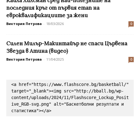
Кайла Хилсман сред най-полезните на
последния кръг от първия етап на
евроквалификациите за жени
Виктория Петрова
-
18/03/2026
0
Силен Милър-Макинтайър не спаси Цървена
Звезда в Атина (видео)
Виктория Петрова
-
11/04/2025
0
<a href="https://www.flashscore.bg/basketball/" 
target="_blank"><img src="http://bball.bg/wp-
content/uploads/2024/11/Flashscore_Lockup_Posit
ive_RGB-svg.png" alt="Баскетболни резултати и 
статистика"></a>