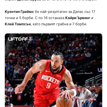
Куентин Граймс
бе най-резултатен за Далас със 17
точки и 5 борби. С по 16 останаха
Кайри Ървинг
и
Клей Томпсън
, като първият грабна и 7 борби.