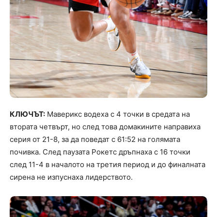
КЛЮЧЪТ:
Маверикс водеха с 4 точки в средата на
втората четвърт, но след това домакините направиха
серия от 21-8, за да поведат с 61:52 на голямата
почивка. След паузата Рокетс дръпнаха с 16 точки
след 11-4 в началото на третия период и до финалната
сирена не изпуснаха лидерството.