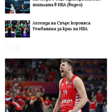
титлата в НБА (видео)
Легенда на Спърс короняса
Уембаняма за крал на НБА