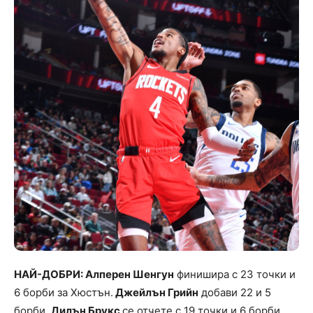
НАЙ-ДОБРИ: Алперен Шенгун
финишира с 23 точки и
6 борби за Хюстън.
Джейлън Грийн
добави 22 и 5
борби.
Дилън Брукс
се отчете с 19 точки и 6 борби.