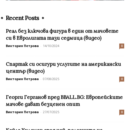
Recent Posts
Реал без ключова фигура в един от мачовете
си в Евролигата тази седмица (видео)
Виктория Петрова
-
14/10/2024
0
Спартак си осигури услугите на американски
център (видео)
Виктория Петрова
-
07/08/2025
0
Георги Герганов пред BBALL.BG: Европейските
мачове дават безценен опит
Виктория Петрова
-
27/07/2025
0