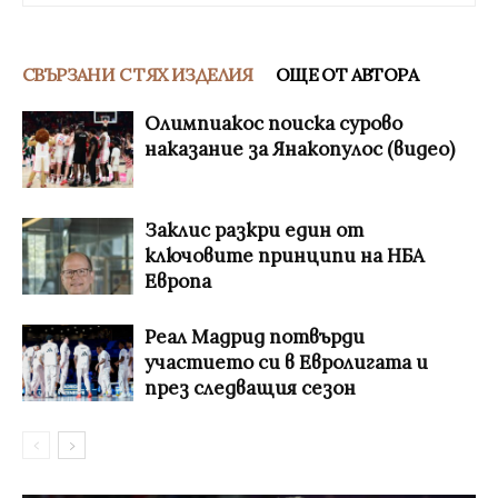
СВЪРЗАНИ С ТЯХ ИЗДЕЛИЯ
ОЩЕ ОТ АВТОРА
Олимпиакос поиска сурово
наказание за Янакопулос (видео)
Заклис разкри един от
ключовите принципи на НБА
Европа
Реал Мадрид потвърди
участието си в Евролигата и
през следващия сезон