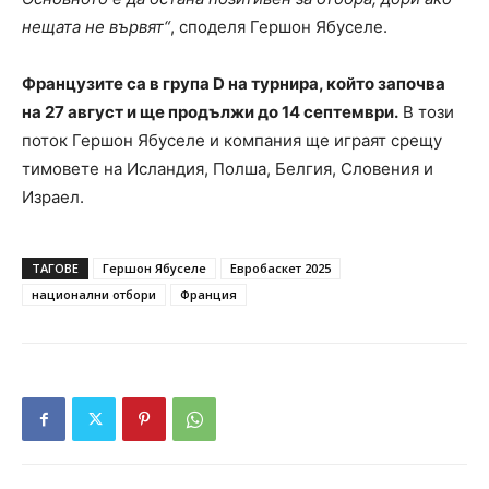
нещата не вървят“
, споделя Гершон Ябуселе.
Французите са в група D на турнира, който започва
на 27 август и ще продължи до 14 септември.
В този
поток Гершон Ябуселе и компания ще играят срещу
тимовете на Исландия, Полша, Белгия, Словения и
Израел.
ТАГОВЕ
Гершон Ябуселе
Евробаскет 2025
национални отбори
Франция