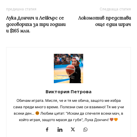
предишна статия
Следваща статия
Лука Дончич и Лейкърс се
Локомотив представи
договориха за три години
още един играч
и $165 млн.
Виктория Петрова
Обичам играта. Мисля, че и тя ме обича, защото ме избра
сама преди много време. Полезни сме си взаимно! Тя ме учи
всеки ден...
Любим цитат: "Искам да спечеля всеки мач, в
който играя, защото мразя да губя", Лука Дончич!