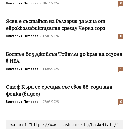
Виктория Петрова
-
28/11/2024
0
Ясен е съставът на България за мача от
евроквалификациите срещу Черна гора
Виктория Петрова
-
17/03/2026
0
Бостън без Джейсън Тейтъм до края на сезона
в НБА
Виктория Петрова
-
14/05/2025
1
Стеф Къри се срещна със своя 86-годишна
фенка (видео)
Виктория Петрова
-
07/03/2025
0
<a href="https://www.flashscore.bg/basketball/" 