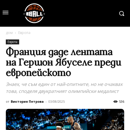
дом
Европа
Европа
Франция даде лентата
на Гершон Ябуселе преди
европейското
Знаех, че съм един от най-опитните, но не очаквах
това, споделя двукратният олимпийски медалист
от
Виктория Петрова
-
03/08/2025
536