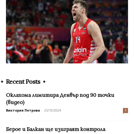
Recent Posts
Оклахома лимитира Денвър под 90 точки
(видео)
Виктория Петрова
-
25/10/2024
1
Берое и Балкан ще изиграят контрола