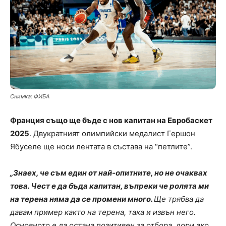
Снимка: ФИБА
Франция също ще бъде с нов капитан на Евробаскет
2025
. Двукратният олимпийски медалист Гершон
Ябуселе ще носи лентата в състава на “петлите”.
„Знаех, че съм един от най-опитните, но не очаквах
това. Чест е да бъда капитан, въпреки че ролята ми
на терена няма да се промени много.
Ще трябва да
давам пример както на терена, така и извън него.
Основното е да остана позитивен за отбора, дори ако