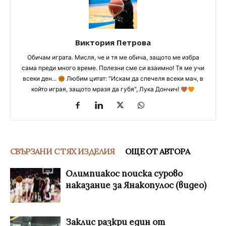
Виктория Петрова
Обичам играта. Мисля, че и тя ме обича, защото ме избра
сама преди много време. Полезни сме си взаимно! Тя ме учи
всеки ден...
Любим цитат: "Искам да спечеля всеки мач, в
който играя, защото мразя да губя", Лука Дончич!
СВЪРЗАНИ С ТЯХ ИЗДЕЛИЯ
ОЩЕ ОТ АВТОРА
Олимпиакос поиска сурово
наказание за Янакопулос (видео)
Заклис разкри един от