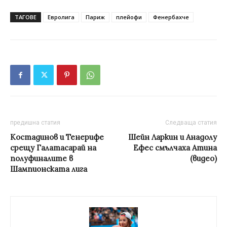
ТАГОВЕ
Евролига
Париж
плейофи
Фенербахче
предишна статия
Следваща статия
Костадинов и Тенерифе
Шейн Ларкин и Анадолу
срещу Галатасарай на
Ефес смълчаха Атина
полуфиналите в
(видео)
Шампионската лига