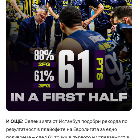
И ОЩЕ:
Селекцията от Истанбул подобри рекорда по
резултатност в плейофите на Евролигата за едно
полувреме – след 61 точки в първото и успеваемост в