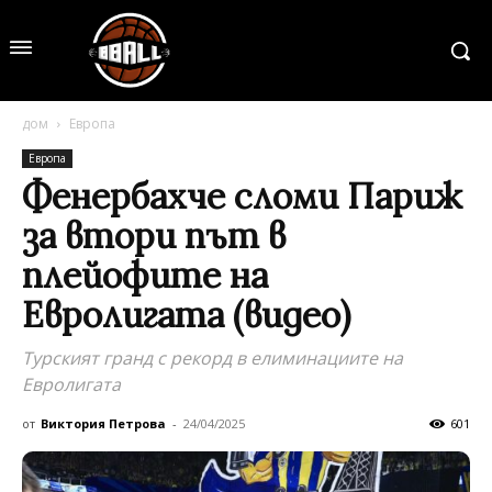
дом
Европа
Европа
Фенербахче сломи Париж
за втори път в
плейофите на
Евролигата (видео)
Турският гранд с рекорд в елиминациите на
Евролигата
от
Виктория Петрова
-
24/04/2025
601