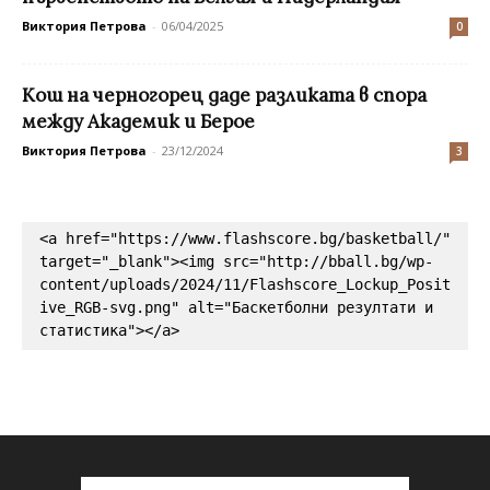
Виктория Петрова
-
06/04/2025
0
Кош на черногорец даде разликата в спора
между Академик и Берое
Виктория Петрова
-
23/12/2024
3
<a href="https://www.flashscore.bg/basketball/" 
target="_blank"><img src="http://bball.bg/wp-
content/uploads/2024/11/Flashscore_Lockup_Posit
ive_RGB-svg.png" alt="Баскетболни резултати и 
статистика"></a>