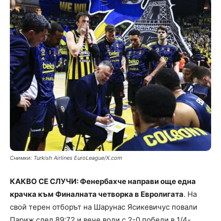
Снимки: Turkish Airlines EuroLeague/X.com
КАКВО СЕ СЛУЧИ: Фенербахче направи още една
крачка към Финалната четворка в Евролигата
. На
свой терен отборът на Шарунас Ясикевичус повали
Париж след 89:72 и вече води с 2-0 победи в 1/4-