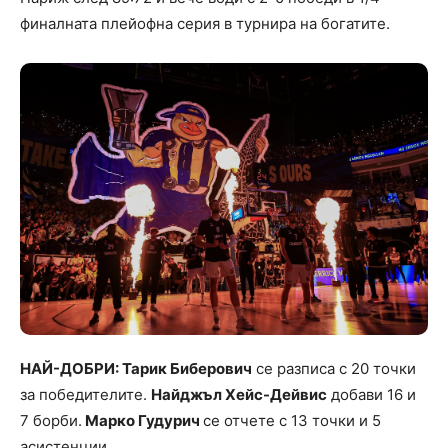
финалната плейофна серия в турнира на богатите.
НАЙ-ДОБРИ: Тарик Биберович
се разписа с 20 точки
за победителите.
Найджъл Хейс-Дейвис
добави 16 и
7 борби.
Марко Гудурич
се отчете с 13 точки и 5
асистенции.