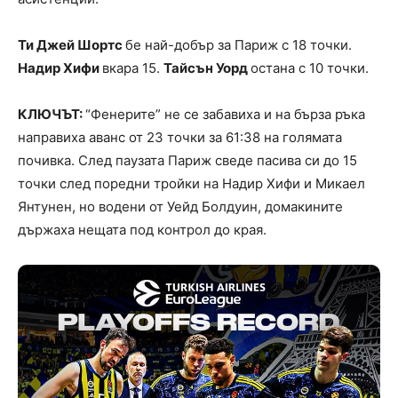
Ти Джей Шортс
бе най-добър за Париж с 18 точки.
Надир Хифи
вкара 15.
Тайсън Уорд
остана с 10 точки.
КЛЮЧЪТ:
“Фенерите” не се забавиха и на бърза ръка
направиха аванс от 23 точки за 61:38 на голямата
почивка. След паузата Париж сведе пасива си до 15
точки след поредни тройки на Надир Хифи и Микаел
Янтунен, но водени от Уейд Болдуин, домакините
държаха нещата под контрол до края.