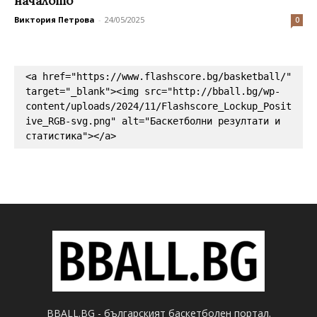
началото
Виктория Петрова
-
24/05/2025
0
<a href="https://www.flashscore.bg/basketball/" 
target="_blank"><img src="http://bball.bg/wp-
content/uploads/2024/11/Flashscore_Lockup_Posit
ive_RGB-svg.png" alt="Баскетболни резултати и 
статистика"></a>
BBALL.BG - българският баскетболен портал.