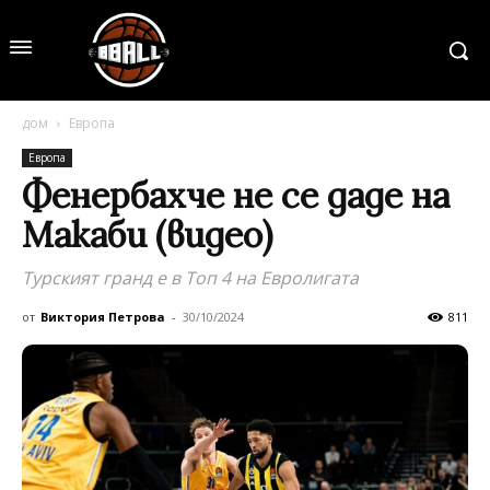
дом
Европа
Европа
Фенербахче не се даде на
Макаби (видео)
Турският гранд е в Топ 4 на Евролигата
от
Виктория Петрова
-
30/10/2024
811