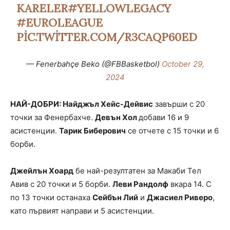
KARELER
#YELLOWLEGACY
#EUROLEAGUE
PIC.TWITTER.COM/R3CAQP60ED
— Fenerbahçe Beko (@FBBasketbol)
October 29,
2024
НАЙ-ДОБРИ: Найджъл Хейс-Дейвис
завърши с 20
точки за Фенербахче.
Девън Хол
добави 16 и 9
асистенции.
Тарик Биберович
се отчете с 15 точки и 6
борби.
Джейлън Хоард
бе най-резултатен за Макаби Тел
Авив с 20 точки и 5 борби.
Леви Рандолф
вкара 14. С
по 13 точки останаха
Сейбън Лий
и
Джасиел Риверо
,
като първият направи и 5 асистенции.