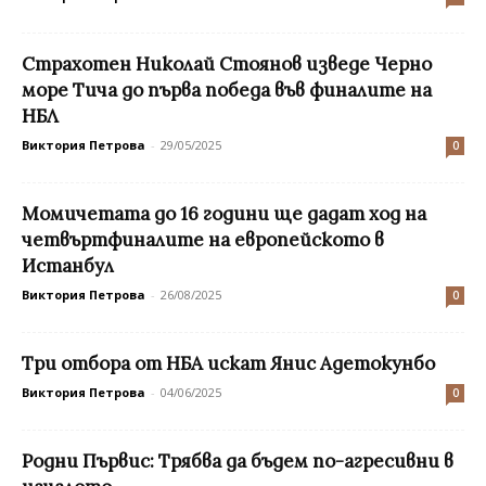
Страхотен Николай Стоянов изведе Черно
море Тича до първа победа във финалите на
НБЛ
Виктория Петрова
-
29/05/2025
0
Момичетата до 16 години ще дадат ход на
четвъртфиналите на европейското в
Истанбул
Виктория Петрова
-
26/08/2025
0
Три отбора от НБА искат Янис Адетокунбо
Виктория Петрова
-
04/06/2025
0
Родни Първис: Трябва да бъдем по-агресивни в