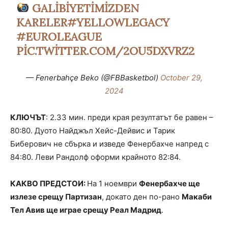
GALIBIYETIMIZDEN
KARELER
#YELLOWLEGACY
#EUROLEAGUE
PIC.TWITTER.COM/2OU5DXVRZ2
— Fenerbahçe Beko (@FBBasketbol)
October 29,
2024
КЛЮЧЪТ
: 2.33 мин. преди края резултатът бе равен –
80:80. Дуото Найджъл Хейс-Дейвис и Тарик
Биберович не сбърка и изведе Фенербахче напред с
84:80. Леви Рандолф оформи крайното 82:84.
КАКВО ПРЕДСТОИ:
На 1 ноември
Фенербахче ще
излезе срещу Партизан
, докато ден по-рано
Макаби
Тел Авив ще играе срещу Реал Мадрид
.