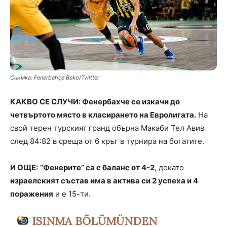
Снимка: Fenerbahçe Beko/Twitter
КАКВО СЕ СЛУЧИ: Фенербахче се изкачи до
четвъртото място в класирането на Евролигата.
На
свой терен турският гранд обърна Макаби Тел Авив
след 84:82 в среща от 6 кръг в турнира на богатите.
И ОЩЕ:
“Фенерите” са с баланс от 4-2
, докато
израелският състав има в актива си 2 успеха и 4
поражения
и е 15-ти.
ISINMA BÖLÜMÜNDEN