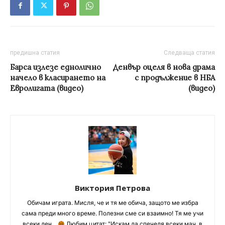
предишна статия
Следваща статия
Барса излезе еднолично
Денвър оцеля в нова драма
начело в класирането на
с продължение в НБА
Евролигата (видео)
(видео)
Виктория Петрова
Обичам играта. Мисля, че и тя ме обича, защото ме избра
сама преди много време. Полезни сме си взаимно! Тя ме учи
всеки ден...
Любим цитат: "Искам да спечеля всеки мач, в