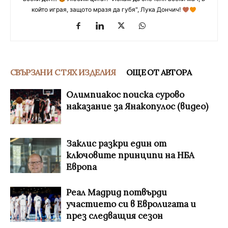
който играя, защото мразя да губя", Лука Дончич!
СВЪРЗАНИ С ТЯХ ИЗДЕЛИЯ
ОЩЕ ОТ АВТОРА
Олимпиакос поиска сурово
наказание за Янакопулос (видео)
Заклис разкри един от
ключовите принципи на НБА
Европа
Реал Мадрид потвърди
участието си в Евролигата и
през следващия сезон