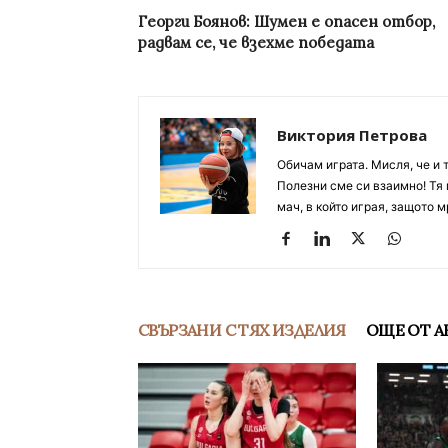
Георги Боянов: Шумен е опасен отбор,
радвам се, че взехме победата
Виктория Петрова
Обичам играта. Мисля, че и 
Полезни сме си взаимно! Тя 
мач, в който играя, защото м
СВЪРЗАНИ С ТЯХ ИЗДЕЛИЯ
ОЩЕ ОТ А