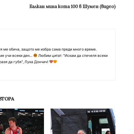
Балкан мина кота 100 в Шумен (видео)
тя ме обича, защото ме избра сама преди много време.
ме учи всеки ден...
Любим цитат: "Искам да спечеля всеки
разя да губя", Лука Дончич!
ВТОРА