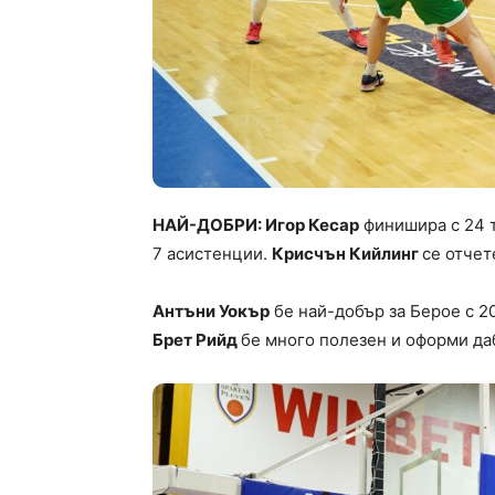
НАЙ-ДОБРИ: Игор Кесар
финишира с 24 
7 асистенции.
Крисчън Кийлинг
се отчет
Антъни Уокър
бе най-добър за Берое с 20
Брет Рийд
бе много полезен и оформи даб