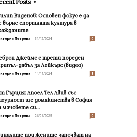
ecent Posts
илип Виденов: Основен фокус е да
е върне спортната култура в
ражданите
иктория Петрова
-
31/12/2024
0
еброн Джеймс с трети пореден
рипъл-дабъл за Лейкърс (видео)
иктория Петрова
-
14/11/2024
1
т Гърция: Апоел Тел Авив със
игурност ще домакинства в София
а мачовете си...
иктория Петрова
-
26/06/2025
0
иналите при жените започват на