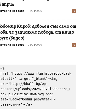
4 април
иктория Петрова
-
11/04/2025
0
юбомир Киров: Доволен съм само от
ова, че записахме победа, от нищо
руго (видео)
иктория Петрова
-
05/04/2026
0
<a 
href="https://www.flashscore.bg/bask
etball/" target="_blank"><img 
src="http://bball.bg/wp-
content/uploads/2024/11/Flashscore_L
ockup_Positive_RGB-svg.png" 
alt="Баскетболни резултати и 
статистика"></a>