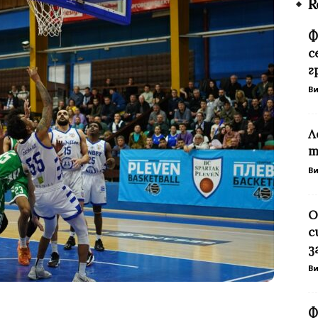
R
Ф
с
г
В
Л
т
В
О
с
з
В
Ф