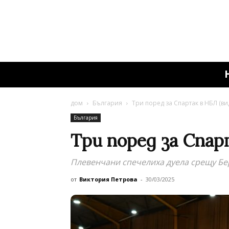
дом
България
Три поред за Спартак в НБЛ (ви
България
Три поред за Спар
Плевенчани спечелиха дуела срещу Бе
от
Виктория Петрова
-
30/03/2025