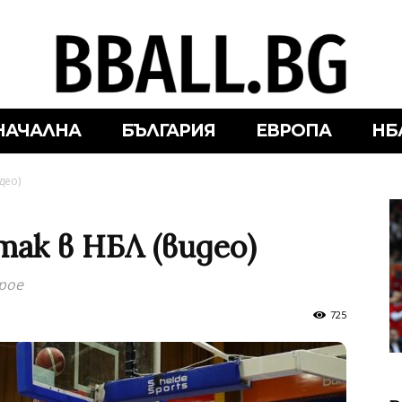
НАЧАЛНА
БЪЛГАРИЯ
ЕВРОПА
НБ
део)
так в НБЛ (видео)
рое
725