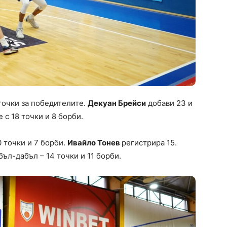
точки за победителите.
Декуан Брейси
добави 23 и
е с 18 точки и 8 борби.
 точки и 7 борби.
Ивайло Тонев
регистрира 15.
ъл-дабъл – 14 точки и 11 борби.