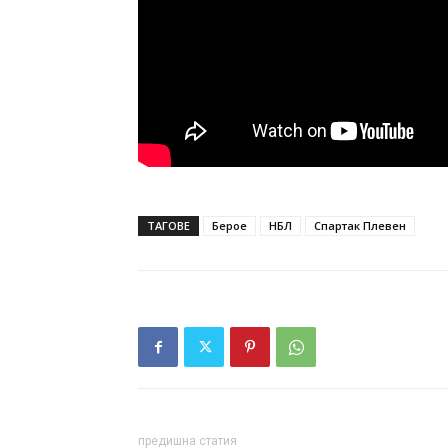
ТАГОВЕ
Берое
НБЛ
Спартак Плевен
предишна статия