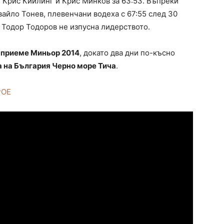
, Крис Кийлинг и Крис Минков за 63:53. Въпреки
вайло Тонев, плевенчани водеха с 67:55 след 30
 Тодор Тодоров не изпусна лидерството.
 приеме Миньор 2014
, докато два дни по-късно
а на България Черно море Тича
.
РОЕ