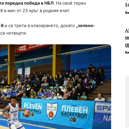
та поредна победа в НБЛ
. На свой терен
1
 в мач от 23 кръг в родния елит.
В
2-8
и са трети в класирането, докато
„зелено-
Л
са четвърти.
т
д
В