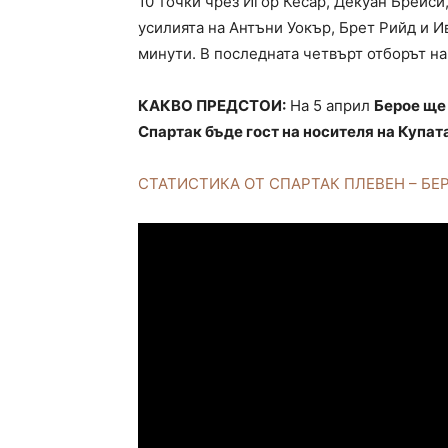
10 точки чрез Игор Кесар, Декуан Брейси
усилията на Антъни Уокър, Брет Рийд и И
минути. В последната четвърт отборът на
КАКВО ПРЕДСТОИ:
На 5 април
Берое ще
Спартак бъде гост на носителя на Купат
СТАТИСТИКА ОТ СПАРТАК ПЛЕВЕН – БЕ