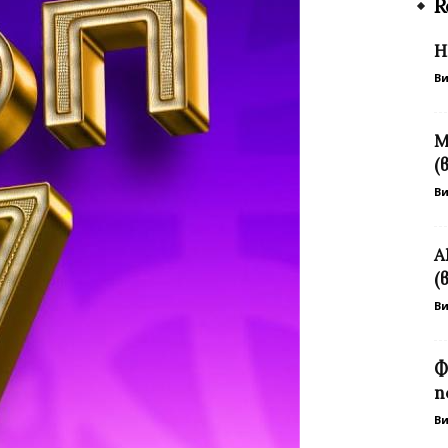
R
Н
В
М
(
В
А
(
В
Ф
п
В