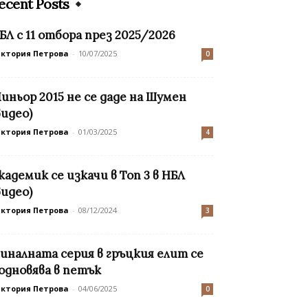
ecent Posts
БЛ с 11 отбора през 2025/2026
иктория Петрова
-
10/07/2025
0
иньор 2015 не се даде на Шумен
видео)
иктория Петрова
-
01/03/2025
4
кадемик се изкачи в Топ 3 в НБЛ
видео)
иктория Петрова
-
08/12/2024
3
иналната серия в гръцкия елит се
одновява в петък
иктория Петрова
-
04/06/2025
0