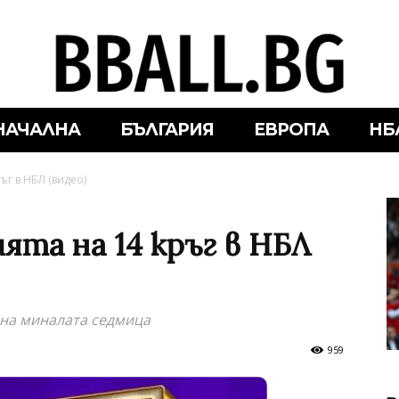
НАЧАЛНА
БЪЛГАРИЯ
ЕВРОПА
НБ
ъг в НБЛ (видео)
ията на 14 кръг в НБЛ
 на миналата седмица
959