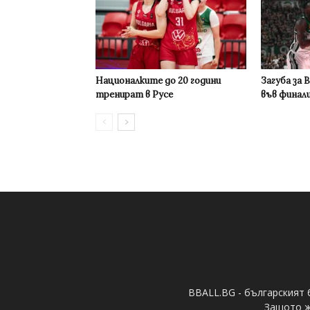
Националките до 20 години
Загуба за 
тренират в Русе
във финал
BBALL.BG - българският 
Защото ж