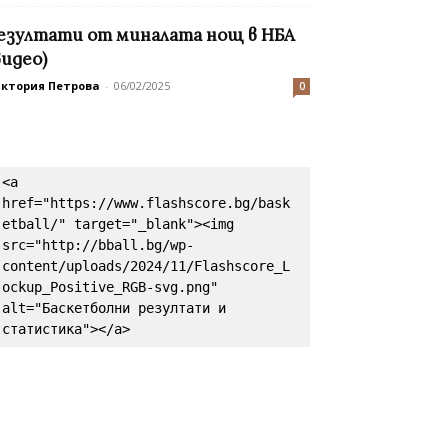
езултати от миналата нощ в НБА
видео)
иктория Петрова
-
06/02/2025
0
<a 
href="https://www.flashscore.bg/bask
etball/" target="_blank"><img 
src="http://bball.bg/wp-
content/uploads/2024/11/Flashscore_L
ockup_Positive_RGB-svg.png" 
alt="Баскетболни резултати и 
статистика"></a>