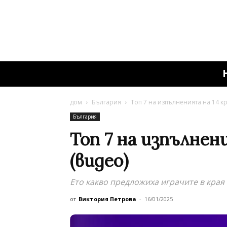
дом
България
Топ 7 на изпълненията на 14 кр
България
Топ 7 на изпълнен
(видео)
Ето какво предложиха играчите в края
от
Виктория Петрова
-
16/01/2025