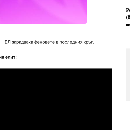
Р
(
В
 НБЛ зарадваха феновете в последния кръг.
ия елит: