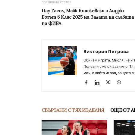
предишна статия
Пау Гасол, Майк Кшижевски и Андрю
Богът в Клас 2025 на Залата на славата
на ФИБА
Виктория Петрова
Обичам играта. Мисля, че и 
Полезни сме си взаимно! Тя 
мач, в който играя, защото м
СВЪРЗАНИ С ТЯХ ИЗДЕЛИЯ
ОЩЕ ОТ А