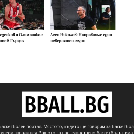
Везенков и Олимпиакос
Асен Николов: Направихме един
ите в Гърция
невероятен сезон
баскетболен портал. Мястото, където ще говорим за баскетбол
ивеем заради нея. Защото за нас, единствено баскетболът има 