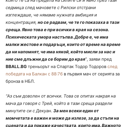
които те са на предела на силите си и явно през тази
седмица след мачовете с Рилски отстрани
изглеждаше, че нямаме нужната амбиция и
концентрация,
но се радвам, че те го показаха в тази
среща. Явно това е при всички в края на сезона.
Психическата умора настъпва. Добре е, че има
малки жестове и подаръци, които от време на време
да ни напомнят, че има някой, който мисли за нас и
ние сме длъжни да се борим до края
”, заяви пред
BBALL.BG
треньорът на Спартак Тодор Тодоров
след
победата на Балкан с 88:76
в първия мач от серията за
бронза в НБЛ.
“Аз съм доволен от всички. Това се опитах накрая на
мача да говоря с Трей, който в тази среща раздели
минутите си с Декуан
.
За мен всеки един от
момчетата е важен и може да излезе, за да стъпи на
сцената и да покаже качествата, които има. Важното