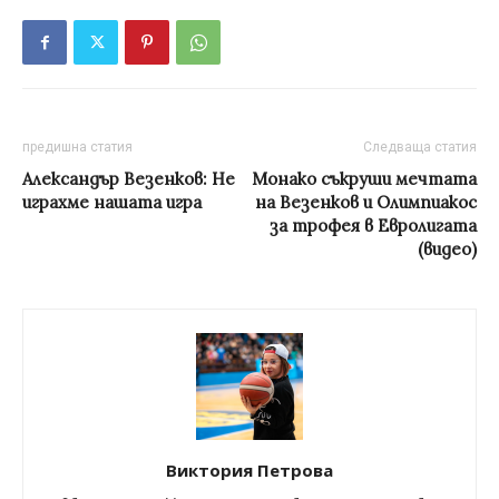
предишна статия
Следваща статия
Александър Везенков: Не
Монако съкруши мечтата
играхме нашата игра
на Везенков и Олимпиакос
за трофея в Евролигата
(видео)
Виктория Петрова