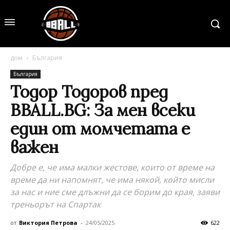
дом
България
България
Тодор Тодоров пред
BBALL.BG: За мен всеки
един от момчетата е
важен
Добре е, че има малки жестове, които от време на
време да ни напомнят, че има някой, който мисли
за нас и ние сме длъжни да се борим до края, заяви
треньорът на Спартак
от
Виктория Петрова
-
24/05/2025
622