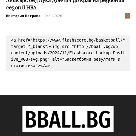
Лейкърс без Лука Дончич до края на редовния
сезон в НБА
Виктория Петрова
-
04/04/2026
0
<a href="https://www.flashscore.bg/basketball/" 
target="_blank"><img src="http://bball.bg/wp-
content/uploads/2024/11/Flashscore_Lockup_Posit
ive_RGB-svg.png" alt="Баскетболни резултати и 
статистика"></a>