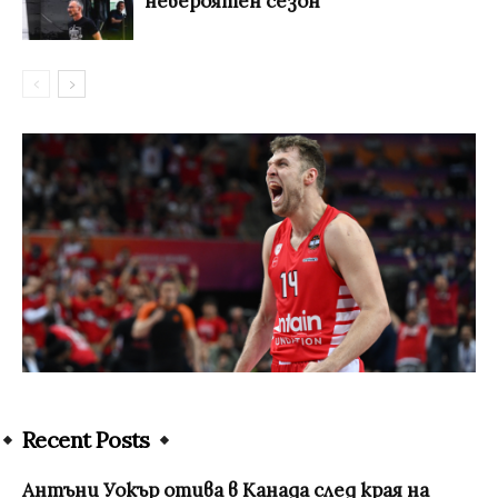
невероятен сезон
Recent Posts
Антъни Уокър отива в Канада след края на