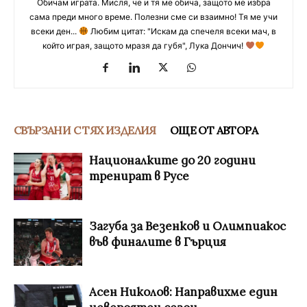
Обичам играта. Мисля, че и тя ме обича, защото ме избра
сама преди много време. Полезни сме си взаимно! Тя ме учи
всеки ден...
Любим цитат: "Искам да спечеля всеки мач, в
който играя, защото мразя да губя", Лука Дончич!
СВЪРЗАНИ С ТЯХ ИЗДЕЛИЯ
ОЩЕ ОТ АВТОРА
Националките до 20 години
тренират в Русе
Загуба за Везенков и Олимпиакос
във финалите в Гърция
Асен Николов: Направихме един