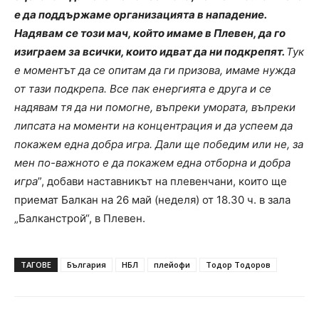
е да поддържаме организацията в нападение.
Надявам се този мач, който имаме в Плевен, да го
изиграем за всички, които идват да ни подкрепят.
Тук
е моментът да се опитам да ги призова, имаме нужда
от тази подкрепа. Все пак енергията е друга и се
надявам тя да ни помогне, въпреки умората, въпреки
липсата на моменти на концентрация и да успеем да
покажем една добра игра. Дали ще победим или не, за
мен по-важното е да покажем една отборна и добра
игра
”, добави наставникът на плевенчани, които ще
приемат Балкан на 26 май (неделя) от 18.30 ч. в зала
„Балканстрой“, в Плевен.
ТАГОВЕ
България
НБЛ
плейофи
Тодор Тодоров