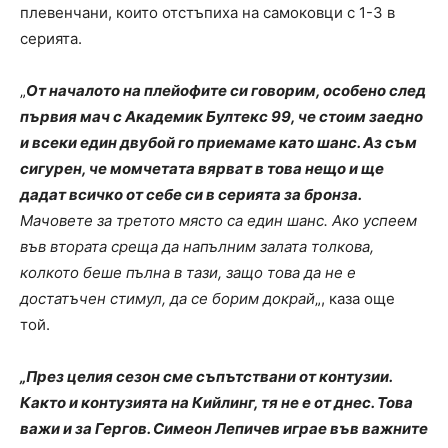
плевенчани, които отстъпиха на самоковци с 1-3 в
серията.
„
От началото на плейофите си говорим, особено след
първия мач с Академик Бултекс 99, че стоим заедно
и всеки един двубой го приемаме като шанс. Аз съм
сигурен, че момчетата вярват в това нещо и ще
дадат всичко от себе си в серията за бронза.
Мачовете за третото място са един шанс. Ако успеем
във втората среща да напълним залата толкова,
колкото беше пълна в тази, защо това да не е
достатъчен стимул, да се борим докрай
„, каза още
той.
„През целия сезон сме съпътствани от контузии.
Както и контузията на Кийлинг, тя не е от днес. Това
важи и за Гергов. Симеон Лепичев играе във важните