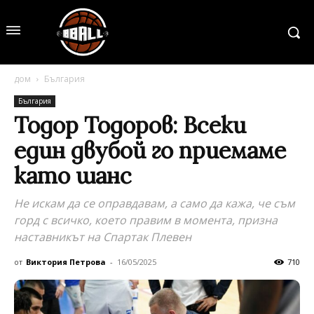
дом
България
България
Тодор Тодоров: Всеки
един двубой го приемаме
като шанс
Не искам да се оправдавам, а само да кажа, че съм
горд с всичко, което правим в момента, призна
наставникът на Спартак Плевен
от
Виктория Петрова
-
16/05/2025
710