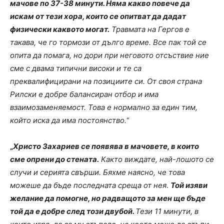
мачове по 37-38 минути. Няма какво повече да
искам от тези хора, които се опитват да дадат
физически каквото могат.
Травмата на Гергов е
такава, че го тормози от дълго време. Все пак той се
опита да помага, но дори при неговото отсъствие ние
сме с двама типични високи и те са
преквалифицирани на позициите си. От своя страна
Рилски е добре балансиран отбор и има
взаимозаменяемост. Това е нормално за един тим,
който иска да има постоянство.
“
„
Христо Захариев се появява в мачовете, в които
сме опрени до стената.
Както виждате, най-лошото се
случи и серията свърши. Бяхме наясно, че това
можеше да бъде последната среща от нея
.
Той изяви
желание да помогне, но радващото за мен ще бъде
той да е добре след този двубой.
Тези 11 минути, в