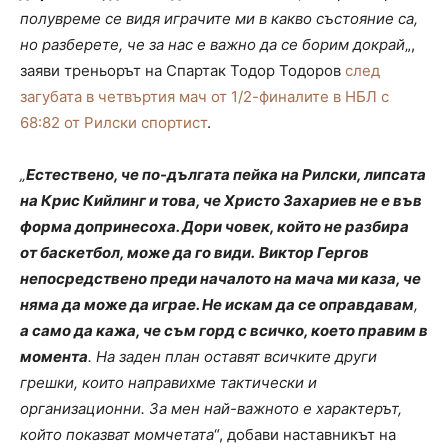
полувреме се видя играчите ми в какво състояние са,
но разберете, че за нас е важно да се борим докрай
„,
заяви треньорът на Спартак Тодор Тодоров
след
загубата в четвъртия мач от 1/2-финалите в НБЛ с
68:82 от Рилски спортист
.
„
Естествено, че по-дългата пейка на Рилски, липсата
на Крис Кийлинг и това, че Христо Захариев не е във
форма допринесоха. Дори човек, който не разбира
от баскетбол, може да го види.
Виктор Гергов
непосредствено преди началото на мача ми каза, че
няма да може да играе. Не искам да се оправдавам
,
а само да кажа, че съм горд с всичко, което правим в
момента
. На заден план оставят всичките други
грешки, които направихме тактически и
организационни. За мен най-важното е характерът,
който показват момчетата
“, добави наставникът на