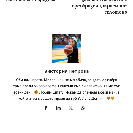
преобразени, играем по-
сплотено
Виктория Петрова
Обичам играта. Мисля, че и тя ме обича, защото ме избра
сама преди много време. Полезни сме си взаимно! Тя ме учи
всеки ден...
Любим цитат: "Искам да спечеля всеки мач, в
който играя, защото мразя да губя", Лука Дончич!