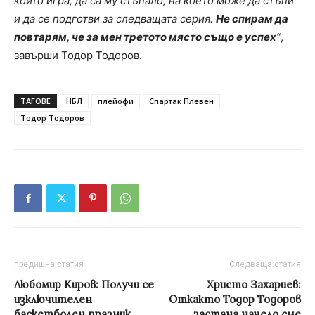
които игра, да са му стъпало, на което може да стъпи
и да се подготви за следващата серия.
Не спирам да
повтарям, че за мен третото място също е успех
“
,
завърши Тодор Тодоров.
ТАГОВЕ
НБЛ
плейофи
Спартак Плевен
Тодор Тодоров
предишна статия
Следваща статия
Любомир Киров: Получи се
Христо Захариев:
изключителен
Откакто Тодор Тодоров
баскетболен празник
застана начело сме