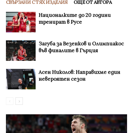
СВЪРЗАНИ С ТЯХ ИЗДЕЛИЯ
ОЩЕ ОТ АВТОРА
Националките до 20 години
тренират в Русе
Загуба за Везенков и Олимпиакос
във финалите в Гърция
Асен Николов: Направихме един
невероятен сезон