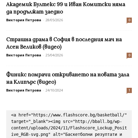
Академик Бултекс 99 и Иван Комитски няма
да продължат заедно
Виктория Петрова
-
28/05/2026
0
Страшна драма в София в последния мач на
Асен Великов (видео)
Виктория Петрова
-
25/04/2026
0
Финикс помрачи откриването на новата зала
на Клипърс (видео)
Виктория Петрова
-
24/10/2024
1
<a href="https://www.flashscore.bg/basketball/" 
target="_blank"><img src="http://bball.bg/wp-
content/uploads/2024/11/Flashscore_Lockup_Posit
ive_RGB-svg.png" alt="Баскетболни резултати и 