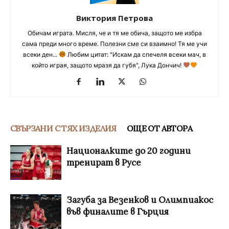
Виктория Петрова
Обичам играта. Мисля, че и тя ме обича, защото ме избра
сама преди много време. Полезни сме си взаимно! Тя ме учи
всеки ден...
Любим цитат: "Искам да спечеля всеки мач, в
който играя, защото мразя да губя", Лука Дончич!
СВЪРЗАНИ С ТЯХ ИЗДЕЛИЯ
ОЩЕ ОТ АВТОРА
Националките до 20 години
тренират в Русе
Загуба за Везенков и Олимпиакос
във финалите в Гърция