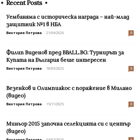
Recent Posts
Уембаняма с историческа награда – най-млад
защитник №1 в НБА
Виктория Петрова
-
21/04/2026
0
Филип Виденов пред BBALL.BG: Турнирът за
Купата на България беше интересен
Виктория Петрова
-
18/03/2025
0
Везенков и Олимпиакос с поражение в Милано
(видео)
Виктория Петрова
-
15/11/2025
0
Миньор 2015 започна селекцията си с център
(видео)
Виктория Петрова
-
04/07/2025
0