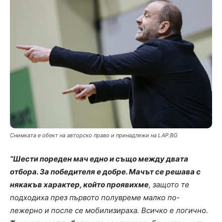
Снимката е обект на авторско право и принадлежи на LAP.BG
“Шести пореден мач едно и също между двата
отбора. За победителя е добре. Мачът се решава с
някакъв характер, който проявихме
, защото те
подходиха през първото полувреме малко по-
лежерно и после се мобилизираха. Всичко е логично.