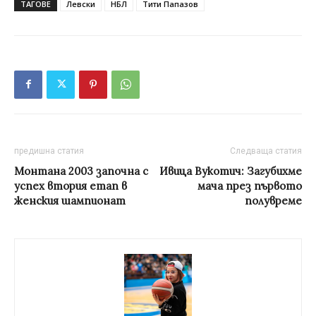
ТАГОВЕ
Левски
НБЛ
Тити Папазов
предишна статия
Следваща статия
Монтана 2003 започна с
Ивица Вукотич: Загубихме
успех втория етап в
мача през първото
женския шампионат
полувреме