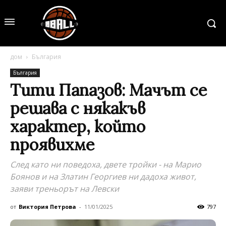
дом
България
България
Тити Папазов: Мачът се
решава с някакъв
характер, който
проявихме
След като ни поведоха, двете тройки - на Марио
Боянов и на Златин Георгиев ни дадоха живот,
заяви треньорът на Левски
от
Виктория Петрова
-
11/01/2025
797