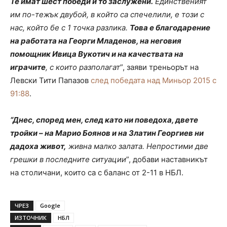
Те имат шест победи и то заслужени.
Единственият
им по-тежък двубой, в който са спечелили, е този с
нас, който бе с 1 точка разлика.
Това е благодарение
на работата на Георги Младенов, на неговия
помощник Ивица Вукотич и на качествата на
играчите
, с които разполагат
”, заяви треньорът на
Левски Тити Папазов
след победата над Миньор 2015 с
91:88
.
“Днес, според мен, след като ни поведоха, двете
тройки – на Марио Боянов и на Златин Георгиев ни
дадоха живот,
живна малко залата. Непростими две
грешки в последните ситуации
”, добави наставникът
на столичани, които са с баланс от 2-11 в НБЛ.
ЧРЕЗ
Google
ИЗТОЧНИК
НБЛ