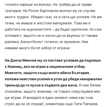
топката пареше на всички. Не трябва да се прави
трагедия. На Росен Барчовски всичко му се случва
много трудно. Убеден съм, че и сега ще успеем. Не ми
тежи, че имаше и жестоки материали. Това им е
работата на журналистите – да бъдат критични. Аз съм
оптимист, защото не е лесно да се върнеш от такава
разлика. Баскетболът тотално се промени. Ние
нямаме много богат избор от играчи.
На Данчо Минчев му се поставя условие да подпише
с Кемниц, ако не играе в националния отбор.
Момчето, защото също много обича България,
положи неистови усилия и успя да убеди ненормален
треньор да го пусне в първите два мача.
И ние бяхме
спокойни, защото знаехме, че Сашко след първия мач
ще играе. И виждате в един момент няма как този
стрес да не се отрази“, коментира още Тити Папазов.