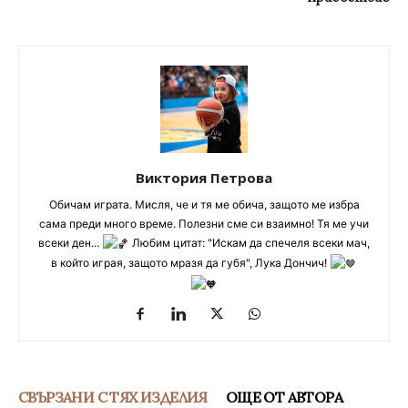
Виктория Петрова
Обичам играта. Мисля, че и тя ме обича, защото ме избра
сама преди много време. Полезни сме си взаимно! Тя ме учи
всеки ден...
Любим цитат: "Искам да спечеля всеки мач,
в който играя, защото мразя да губя", Лука Дончич!
СВЪРЗАНИ С ТЯХ ИЗДЕЛИЯ
ОЩЕ ОТ АВТОРА