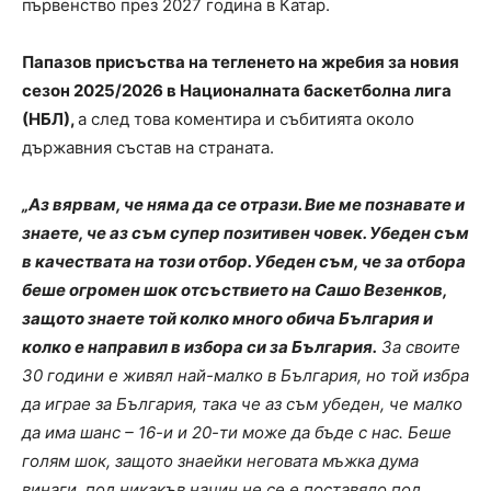
първенство през 2027 година в Катар.
Папазов присъства на тегленето на жребия за новия
сезон 2025/2026 в Националната баскетболна лига
(НБЛ),
а след това коментира и събитията около
държавния състав на страната.
„Аз вярвам, че няма да се отрази. Вие ме познавате и
знаете, че аз съм супер позитивен човек. Убеден съм
в качествата на този отбор. Убеден съм, че за отбора
беше огромен шок отсъствието на Сашо Везенков,
защото знаете той колко много обича България и
колко е направил в избора си за България.
За своите
30 години е живял най-малко в България, но той избра
да играе за България, така че аз съм убеден, че малко
да има шанс – 16-и и 20-ти може да бъде с нас. Беше
голям шок, защото знаейки неговата мъжка дума
винаги, под никакъв начин не се е поставяло под