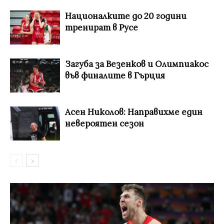
Националките до 20 години
тренират в Русе
Загуба за Везенков и Олимпиакос
във финалите в Гърция
Асен Николов: Направихме един
невероятен сезон