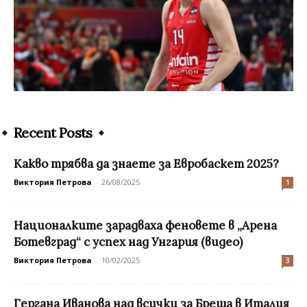
Recent Posts
Какво трябва да знаете за Евробаскет 2025?
Виктория Петрова
-
26/08/2025
1
Националките зарадваха феновете в „Арена
Ботевград“ с успех над Унгария (видео)
Виктория Петрова
-
10/02/2025
3
Гергана Иванова над всички за Бреша в Италия