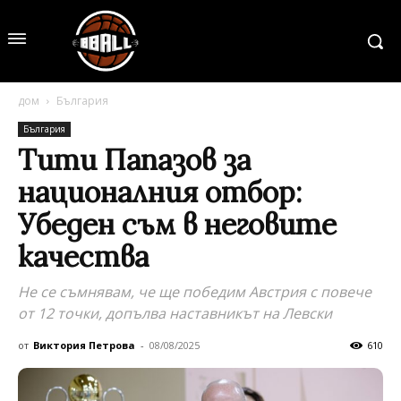
дом
България
България
Тити Папазов за
националния отбор:
Убеден съм в неговите
качества
Не се съмнявам, че ще победим Австрия с повече
от 12 точки, допълва наставникът на Левски
от
Виктория Петрова
-
08/08/2025
610