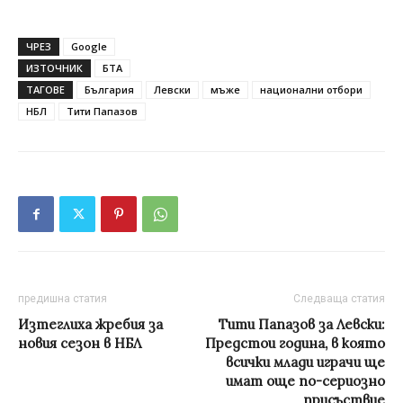
ЧРЕЗ
Google
ИЗТОЧНИК
БТА
ТАГОВЕ
България
Левски
мъже
национални отбори
НБЛ
Тити Папазов
предишна статия
Следваща статия
Изтеглиха жребия за
Тити Папазов за Левски:
новия сезон в НБЛ
Предстои година, в която
всички млади играчи ще
имат още по-сериозно
присъствие