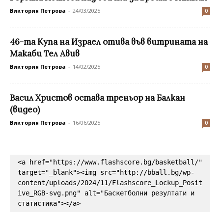
Виктория Петрова
-
24/03/2025
0
46-та Купа на Израел отива във витрината на
Макаби Тел Авив
Виктория Петрова
-
14/02/2025
0
Васил Христов остава треньор на Балкан
(видео)
Виктория Петрова
-
16/06/2025
0
<a href="https://www.flashscore.bg/basketball/" 
target="_blank"><img src="http://bball.bg/wp-
content/uploads/2024/11/Flashscore_Lockup_Posit
ive_RGB-svg.png" alt="Баскетболни резултати и 
статистика"></a>