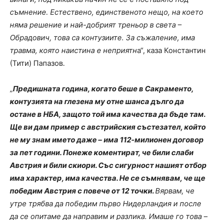
съмнение. Естествено, единственото нещо, на което
няма решение и най-добрият треньор в света –
Обрадович, това са контузиите. За съжаление, има
травма, която наистина е неприятн
а“, каза Константин
(Тити) Папазов.
„
Предишната година, когато беше в Сакраменто,
контузията на глезена му отне шанса дълго да
остане в НБА, защото той има качества да бъде там.
Ще ви дам пример с австрийския състезател, който
не му знам името даже – има 112-милионен договор
за пет години. Понеже коментират, че били слаби
Австрия и били скиори. Със сигурност нашият отбор
има характер, има качества. Не се съмнявам, че ще
победим Австрия с повече от 12 точки.
Вярвам, че
утре трябва да победим първо Нидерландия и после
да се опитаме да направим и разлика. Имаше го това –