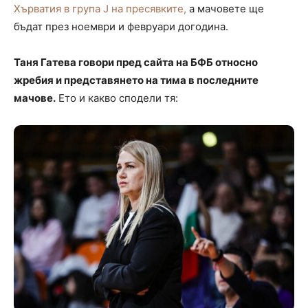
Хърватия в група J на пресявките,
а мачовете ще
бъдат през ноември и февруари догодина.
Таня Гатева говори пред сайта на БФБ относно
жребия и представянето на тима в последните
мачове.
Ето и какво сподели тя: