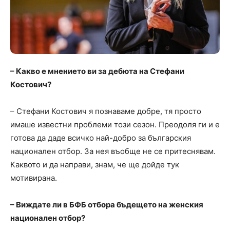
– Какво е мнението ви за дебюта на Стефани
Костович?
– Стефани Костович я познаваме добре, тя просто
имаше известни проблеми този сезон. Преодоля ги и е
готова да даде всичко най-добро за българския
национален отбор. За нея въобще не се притеснявам.
Каквото и да направи, знам, че ще дойде тук
мотивирана.
– Виждате ли в БФБ отбора бъдещето на женския
национален отбор?