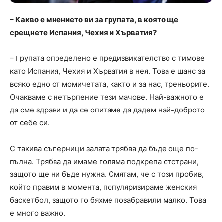
– Какво е мнението ви за групата, в която ще
срещнете Испания, Чехия и Хърватия?
– Групата определено е предизвикателство с тимове
като Испания, Чехия и Хърватия в нея. Това е шанс за
всяко едно от момичетата, както и за нас, треньорите.
Очакваме с нетърпение тези мачове. Най-важното е
да сме здрави и да се опитаме да дадем най-доброто
от себе си.
С такива съперници залата трябва да бъде още по-
пълна. Трябва да имаме голяма подкрепа отстрани,
защото ще ни бъде нужна. Смятам, че с този пробив,
който правим в момента, популяризираме женския
баскетбол, защото го бяхме позабравили малко. Това
е много важно.