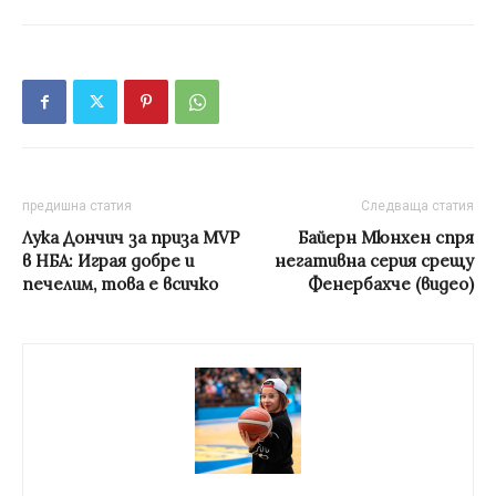
предишна статия
Следваща статия
Лука Дончич за приза MVP
Байерн Мюнхен спря
в НБА: Играя добре и
негативна серия срещу
печелим, това е всичко
Фенербахче (видео)