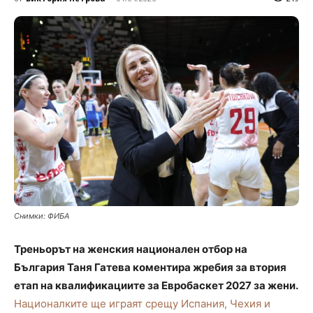
Снимки: ФИБА
Треньорът на женския национален отбор на
България Таня Гатева коментира жребия за втория
етап на квалификациите за Евробаскет 2027 за жени.
Националките ще играят срещу Испания, Чехия и