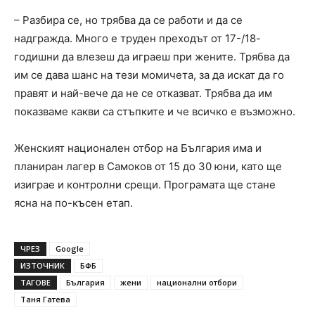
– Разбира се, но трябва да се работи и да се
надгражда. Много е труден преходът от 17-/18-
годишни да влезеш да играеш при жените. Трябва да
им се дава шанс на тези момичета, за да искат да го
правят и най-вече да не се отказват. Трябва да им
показваме какви са стъпките и че всичко е възможно.
Женският национален отбор на България има и
планиран лагер в Самоков от 15 до 30 юни, като ще
изиграе и контролни срещи. Програмата ще стане
ясна на по-късен етап.
ЧРЕЗ
Google
ИЗТОЧНИК
БФБ
ТАГОВЕ
България
жени
национални отбори
Таня Гатева