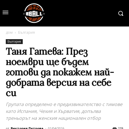
дом
България
България
Таня Гатева: През
ноември ще бъдем
готови да покажем най-
добрата версия на себе
си
Групата определено е предизвикателство с тимове
като Испания, Чехия и Хърватия, допълва
треньорът на женския национален отбор
от
Виктория Петрова
-
01/04/2026
219