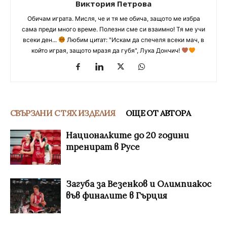
Виктория Петрова
Обичам играта. Мисля, че и тя ме обича, защото ме избра
сама преди много време. Полезни сме си взаимно! Тя ме учи
всеки ден...
Любим цитат: "Искам да спечеля всеки мач, в
който играя, защото мразя да губя", Лука Дончич!
СВЪРЗАНИ С ТЯХ ИЗДЕЛИЯ
ОЩЕ ОТ АВТОРА
Националките до 20 години
тренират в Русе
Загуба за Везенков и Олимпиакос
във финалите в Гърция