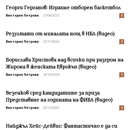
Георги Герганов: Играхме отборен баскетбол
Виктория Петрова
-
21/04/2025
0
Резултати от миналата нощ в НБА (видео)
Виктория Петрова
-
23/11/2024
0
Борислава Христова над всички при разгром на
Жирона в женската Еврокъп (видео)
Виктория Петрова
-
10/10/2024
0
Везенков сред кандидатите за приза
Представяне на годината на ФИБА (видео)
Виктория Петрова
-
22/12/2025
0
Найджъл Хейс-Дейвис: Фантастично е да си