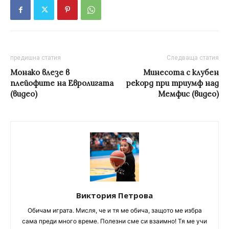
предишна статия
Следваща статия
Монако влезе в
Минесота с клубен
плейофите на Евролигата
рекорд при триумф над
(видео)
Мемфис (видео)
Виктория Петрова
Обичам играта. Мисля, че и тя ме обича, защото ме избра
сама преди много време. Полезни сме си взаимно! Тя ме учи