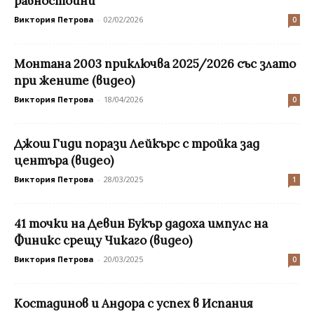
равностойни
Виктория Петрова
-
02/02/2026
0
Монтана 2003 приключва 2025/2026 със злато
при жените (видео)
Виктория Петрова
-
18/04/2026
0
Джош Гиди порази Лейкърс с тройка зад
центъра (видео)
Виктория Петрова
-
28/03/2025
1
41 точки на Девин Букър дадоха импулс на
Финикс срещу Чикаго (видео)
Виктория Петрова
-
20/03/2025
0
Костадинов и Андора с успех в Испания