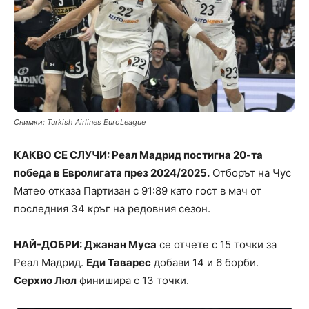
Снимки: Turkish Airlines EuroLeague
КАКВО СЕ СЛУЧИ: Реал Мадрид постигна 20-та
победа в Евролигата през 2024/2025.
Отборът на Чус
Матео отказа Партизан с 91:89 като гост в мач от
последния 34 кръг на редовния сезон.
НАЙ-ДОБРИ: Джанан Муса
се отчете с 15 точки за
Реал Мадрид.
Еди Таварес
добави 14 и 6 борби.
Серхио Люл
финишира с 13 точки.