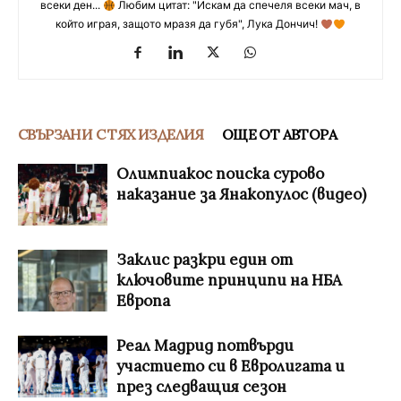
всеки ден...
Любим цитат: "Искам да спечеля всеки мач, в
който играя, защото мразя да губя", Лука Дончич!
СВЪРЗАНИ С ТЯХ ИЗДЕЛИЯ
ОЩЕ ОТ АВТОРА
Олимпиакос поиска сурово
наказание за Янакопулос (видео)
Заклис разкри един от
ключовите принципи на НБА
Европа
Реал Мадрид потвърди
участието си в Евролигата и
през следващия сезон