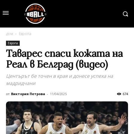
дом
Европа
Европа
Таварес спаси кожата на
Реал в Белград (видео)
Центърът бе точен в края и донесе успеха на
мадридчани
от
Виктория Петрова
-
11/04/2025
674