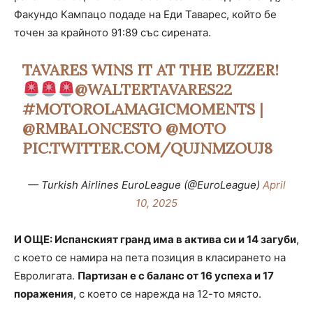
Факундо Кампацо подаде на Еди Таварес, който бе
точен за крайното 91:89 със сирената.
TAVARES WINS IT AT THE BUZZER!
@WALTERTAVARES22
#MOTOROLAMAGICMOMENTS
|
@RMBALONCESTO
@MOTO
PIC.TWITTER.COM/QUJNMZOUJ8
— Turkish Airlines EuroLeague (@EuroLeague)
April
10, 2025
И ОЩЕ: Испанският гранд има в актива си и 14 загуби
,
с което се намира на пета позиция в класирането на
Евролигата.
Партизан е с баланс от 16 успеха и 17
поражения
, с което се нарежда на 12-то място.