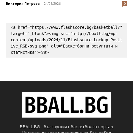
Виктория Петрова
-
24/05/2026
0
<a href="https://www.flashscore.bg/basketball/" 
target="_blank"><img src="http://bball.bg/wp-
content/uploads/2024/11/Flashscore_Lockup_Posit
ive_RGB-svg.png" alt="Баскетболни резултати и 
статистика"></a>
BBALL.BG - българският баскетболен портал.
Мястото, където ще говорим за баскетбол.