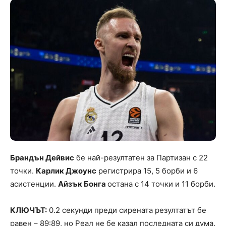
Брандън Дейвис
бе най-резултатен за Партизан с 22
точки.
Карлик Джоунс
регистрира 15, 5 борби и 6
асистенции.
Айзък Бонга
остана с 14 точки и 11 борби.
КЛЮЧЪТ:
0.2 секунди преди сирената резултатът бе
равен – 89:89, но Реал не бе казал последната си дума.