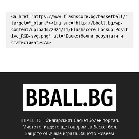
<a href="https://www.flashscore.bg/basketball/" 
target="_blank"><img src="http://bball.bg/wp-
content/uploads/2024/11/Flashscore_Lockup_Posit
ive_RGB-svg.png" alt="Баскетболни резултати и 
статистика"></a>
BBALL.BG - българският баскетболен портал.
Мястото, където ще говорим за баскетбол.
Защото обичаме играта. Защото живеем