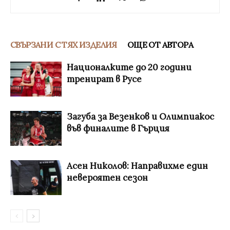
СВЪРЗАНИ С ТЯХ ИЗДЕЛИЯ
ОЩЕ ОТ АВТОРА
Националките до 20 години
тренират в Русе
Загуба за Везенков и Олимпиакос
във финалите в Гърция
Асен Николов: Направихме един
невероятен сезон