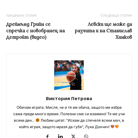
предишна статия
Следваща статия
Дреймънд Грийн се
Левски ще може да
спречка с новобранец на
разчита и на Станислав
Детройт (видео)
Хинков
Виктория Петрова
Обичам играта. Мисля, че и тя ме обича, защото ме избра
сама преди много време. Полезни сме си взаимно! Тя ме учи
всеки ден...
Любим цитат: "Искам да спечеля всеки мач, в
който играя, защото мразя да губя", Лука Дончич!