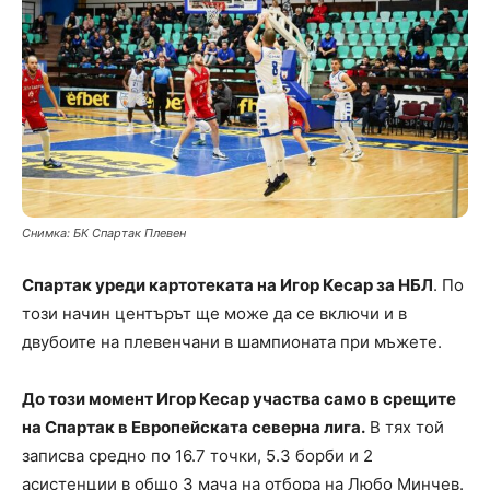
Снимка: БК Спартак Плевен
Спартак уреди картотеката на Игор Кесар за НБЛ
. По
този начин центърът ще може да се включи и в
двубоите на плевенчани в шампионата при мъжете.
До този момент Игор Кесар участва само в срещите
на Спартак в Европейската северна лига.
В тях той
записва средно по 16.7 точки, 5.3 борби и 2
асистенции в общо 3 мача на отбора на Любо Минчев.