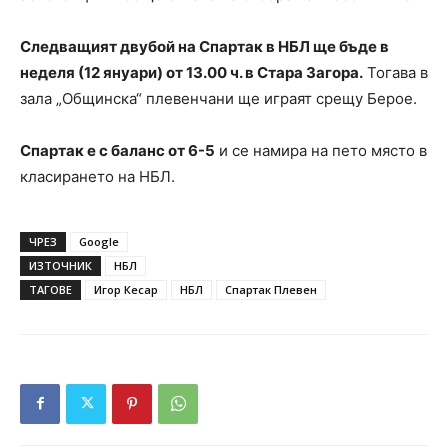
Следващият двубой на Спартак в НБЛ ще бъде в
неделя (12 януари) от 13.00 ч. в Стара Загора.
Тогава в
зала „Общинска“ плевенчани ще играят срещу Берое.
Спартак е с баланс от 6-5
и се намира на пето място в
класирането на НБЛ.
ЧРЕЗ
Google
ИЗТОЧНИК
НБЛ
ТАГОВЕ
Игор Кесар
НБЛ
Спартак Плевен