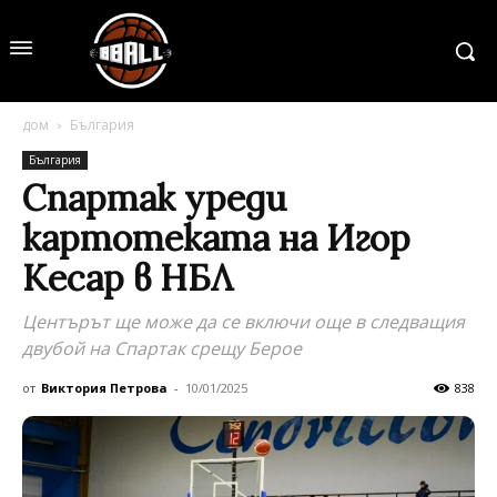
дом
България
България
Спартак уреди
картотеката на Игор
Кесар в НБЛ
Центърът ще може да се включи още в следващия
двубой на Спартак срещу Берое
от
Виктория Петрова
-
10/01/2025
838