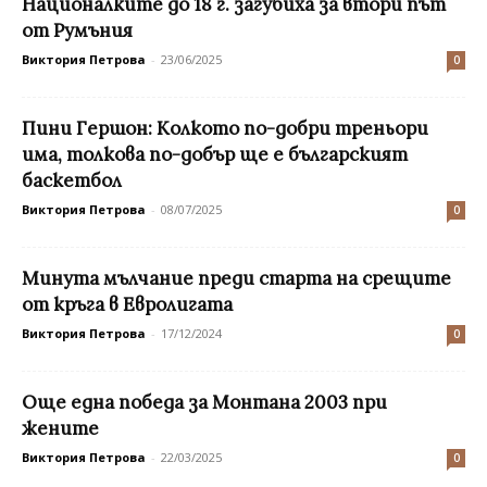
Националките до 18 г. загубиха за втори път
от Румъния
Виктория Петрова
-
23/06/2025
0
Пини Гершон: Колкото по-добри треньори
има, толкова по-добър ще е българският
баскетбол
Виктория Петрова
-
08/07/2025
0
Минута мълчание преди старта на срещите
от кръга в Евролигата
Виктория Петрова
-
17/12/2024
0
Oще една победа за Монтана 2003 при
жените
Виктория Петрова
-
22/03/2025
0