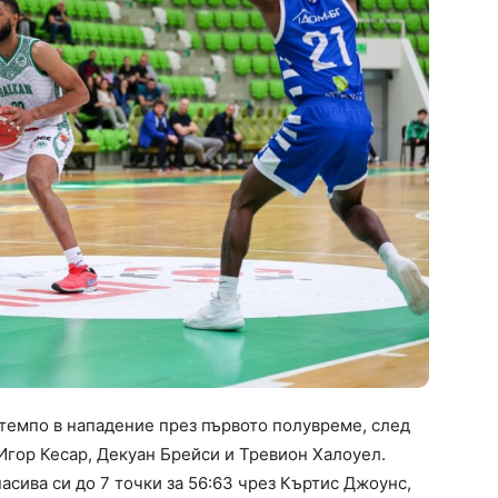
 темпо в нападение през първото полувреме, след
 Игор Кесар, Декуан Брейси и Тревион Халоуел.
асива си до 7 точки за 56:63 чрез Къртис Джоунс,