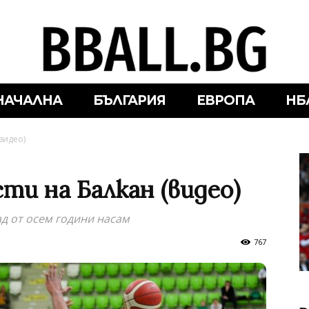
НАЧАЛНА
БЪЛГАРИЯ
ЕВРОПА
НБ
видео)
ти на Балкан (видео)
д от осем години насам
767