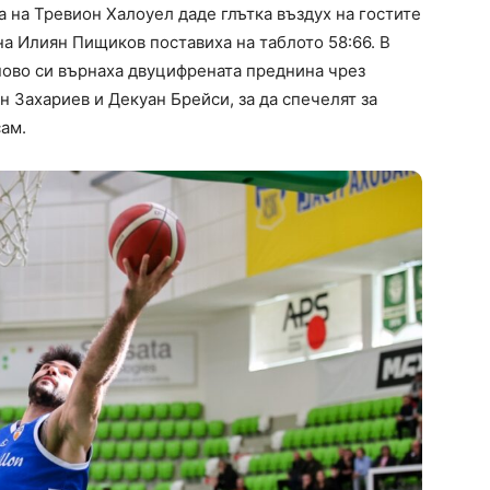
 на Тревион Халоуел даде глътка въздух на гостите
 на Илиян Пищиков поставиха на таблото 58:66. В
ново си върнаха двуцифрената преднина чрез
 Захариев и Декуан Брейси, за да спечелят за
сам.