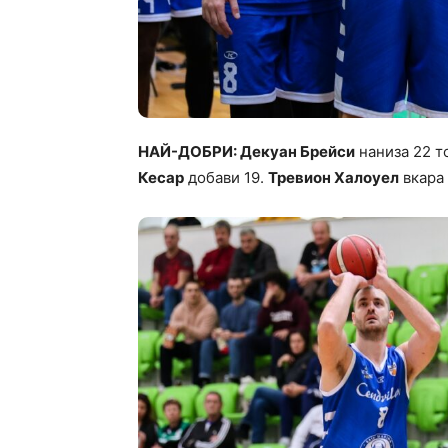
НАЙ-ДОБРИ: Декуан Брейси
наниза 22 т
Кесар
добави 19.
Тревион Халоуел
вкара 