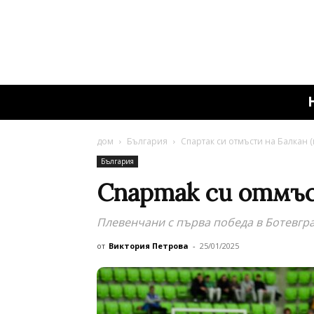
дом
България
Спартак си отмъсти на Балкан (
България
Спартак си отмъс
Плевенчани с първа победа в Ботевгра
от
Виктория Петрова
-
25/01/2025