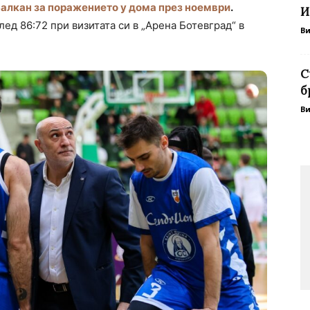
Балкан за поражението у дома през ноември
.
И
ед 86:72 при визитата си в „Арена Ботевград“ в
В
С
б
В