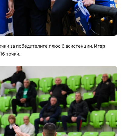
очки за победителите плюс 6 асистенции.
Игор
16 точки.