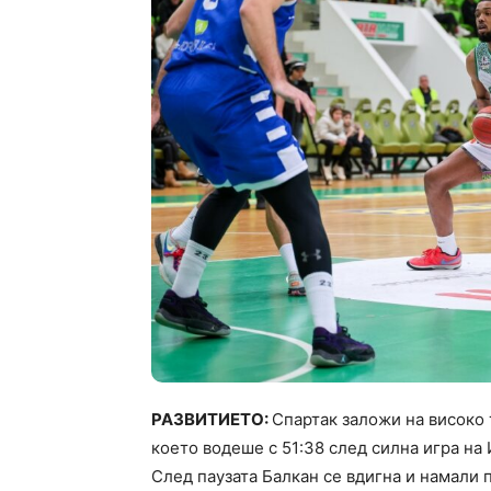
РАЗВИТИЕТО:
Спартак заложи на високо
което водеше с 51:38 след силна игра на
След паузата Балкан се вдигна и намали п