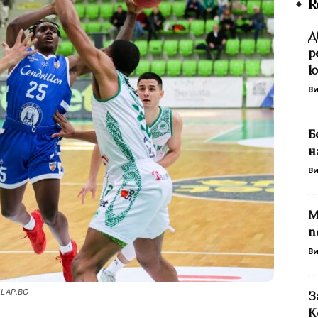
R
Д
р
ю
В
Б
н
В
М
п
В
 LAP.BG
З
К