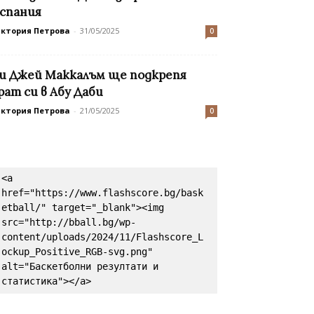
спания
иктория Петрова
-
31/05/2025
0
и Джей Маккалъм ще подкрепя
рат си в Абу Даби
иктория Петрова
-
21/05/2025
0
<a 
href="https://www.flashscore.bg/bask
etball/" target="_blank"><img 
src="http://bball.bg/wp-
content/uploads/2024/11/Flashscore_L
ockup_Positive_RGB-svg.png" 
alt="Баскетболни резултати и 
статистика"></a>