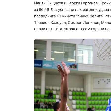
Илиян Пищиков и Георги Герганов. Тройка
за 66:56. Два успешни наказателни удара
последните 10 минути “синьо-белите” от
Тревион Халоуел, Симеон Лепичев, Милен
първи път в Ботевград от осем години на