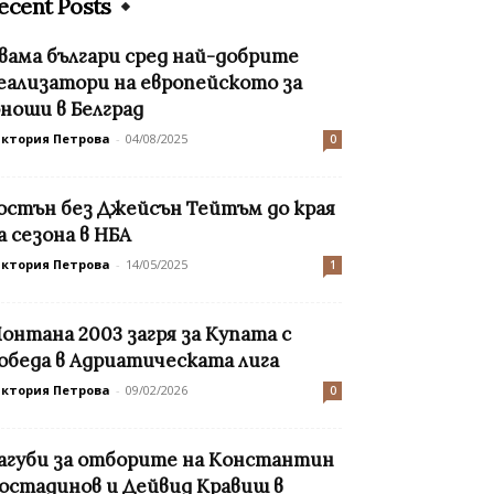
ecent Posts
вама българи сред най-добрите
еализатори на европейското за
ноши в Белград
иктория Петрова
-
04/08/2025
0
остън без Джейсън Тейтъм до края
а сезона в НБА
иктория Петрова
-
14/05/2025
1
онтана 2003 загря за Купата с
обеда в Адриатическата лига
иктория Петрова
-
09/02/2026
0
агуби за отборите на Константин
остадинов и Дейвид Кравиш в