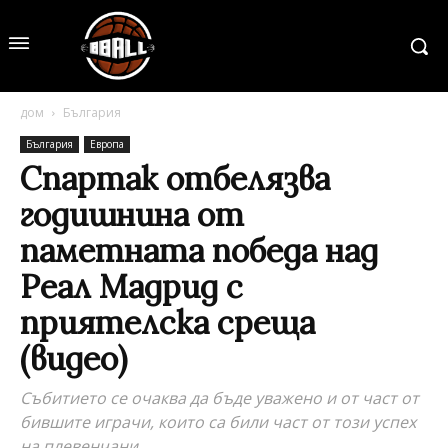
дом
България
България
Европа
Спартак отбелязва
годишнина от
паметната победа над
Реал Мадрид с
приятелска среща
(видео)
Събитието се очаква да бъде уважено и от част от
бившите играчи, които са били част от този успех
на плевенчани