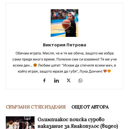
Виктория Петрова
Обичам играта. Мисля, че и тя ме обича, защото ме избра
сама преди много време. Полезни сме си взаимно! Тя ме учи
всеки ден...
Любим цитат: "Искам да спечеля всеки мач, в
който играя, защото мразя да губя", Лука Дончич!
СВЪРЗАНИ С ТЯХ ИЗДЕЛИЯ
ОЩЕ ОТ АВТОРА
Олимпиакос поиска сурово
наказание за Янакопулос (видео)