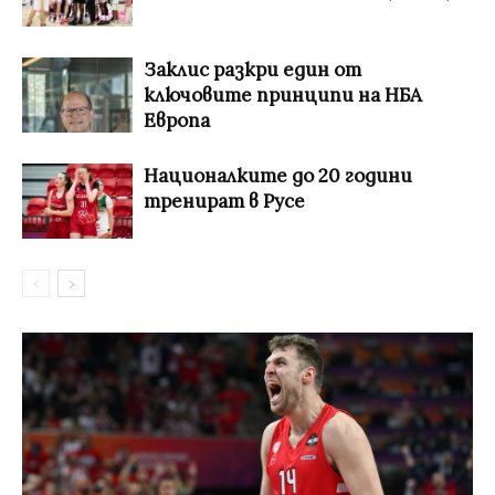
Заклис разкри един от
ключовите принципи на НБА
Европа
Националките до 20 години
тренират в Русе