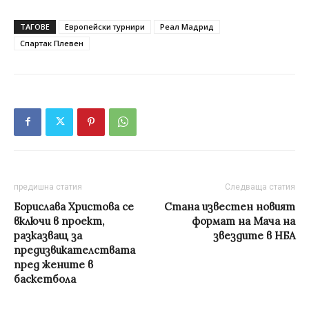
ТАГОВЕ
Европейски турнири
Реал Мадрид
Спартак Плевен
предишна статия
Следваща статия
Борислава Христовa се
Стана известен новият
включи в проект,
формат на Мача на
разказващ за
звездите в НБА
предизвикателствата
пред жените в
баскетбола