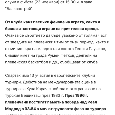
случи в събота (23 ноември) от 15.30 ч. в зала
“Балканстрой”.
От клуба канят всички фенове на играта, както и
бивши и настоящи играчи на приятелска среща.
Очаква се събитието да бъде уважено от голяма част
от звездите на плевенския тим от онзи период, както и
от министъра на младежта и спорта Георги Глушков,
бившия кмет на града Румен Петков, деятели на
плевенския баскетбол и др., съобщават от клуба.
Спартак има 13 участия в европейските клубни
турнири. Дебютира на международната сцена в
турнира за Купа Корач с победа и отстраняване на
турския Бешикташ през 1983 г.
През 1996 г.
плевенчани постигат паметна победа над Реал
Мадрид с 93:84 в мач от груповата фаза на турнира