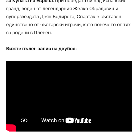
за Купата на Европа.
При победата си над испанския
гранд, воден от легендарния Желко Обрадович и
суперзвездата Деян Бодирога, Спартак е съставен
единствено от български играчи, като повечето от тях
са родени в Плевен.
Вижте пълен запис на двубоя: