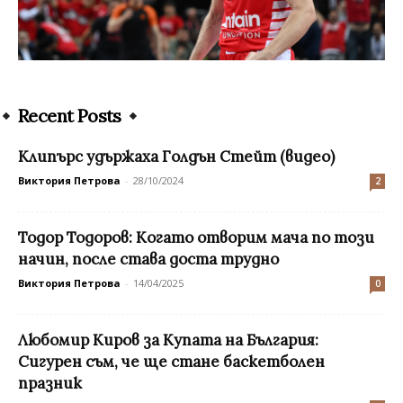
Recent Posts
Клипърс удържаха Голдън Стейт (видео)
Виктория Петрова
-
28/10/2024
2
Тодор Тодоров: Когато отворим мача по този
начин, после става доста трудно
Виктория Петрова
-
14/04/2025
0
Любомир Киров за Купата на България:
Сигурен съм, че ще стане баскетболен
празник