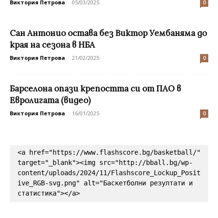
Виктория Петрова
-
05/03/2025
0
Сан Антонио остава без Виктор Уембаняма до
края на сезона в НБА
Виктория Петрова
-
21/02/2025
0
Барселона опази крепостта си от ПАО в
Евролигата (видео)
Виктория Петрова
-
16/01/2025
0
<a href="https://www.flashscore.bg/basketball/" 
target="_blank"><img src="http://bball.bg/wp-
content/uploads/2024/11/Flashscore_Lockup_Posit
ive_RGB-svg.png" alt="Баскетболни резултати и 
статистика"></a>