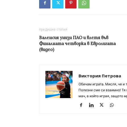
предишна статия
Валенсия унизи ПАО и влетя във
Финалната четворка в Евролигата
(видео)
Виктория Петрова
Обичам играта. Мисля, че и 
Полезни сме си взаимно! Тя 
мач, в който играя, защото м