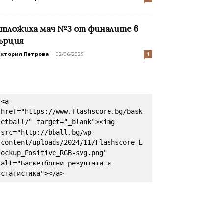
тложиха мач №3 от финалите в
ърция
иктория Петрова
-
02/06/2025
1
<a 
href="https://www.flashscore.bg/bask
etball/" target="_blank"><img 
src="http://bball.bg/wp-
content/uploads/2024/11/Flashscore_L
ockup_Positive_RGB-svg.png" 
alt="Баскетболни резултати и 
статистика"></a>