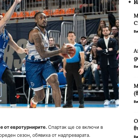
R
М
С
В
А
д
В
М
(
В
О
е от евротурнирите.
Спартак ще се включи в
в
ореден сезон, обявиха от надпреварата.
В