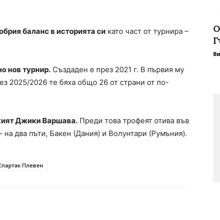
О
обрия баланс в историята си
като част от турнира –
Г
В
о нов турнир.
Създаден е през 2021 г. В първия му
ез 2025/2026 те бяха общо 26 от страни от по-
кият Джики Варшава.
Преди това трофеят отива във
 на два пъти, Бакен (Дания) и Волунтари (Румъния).
Спартак Плевен