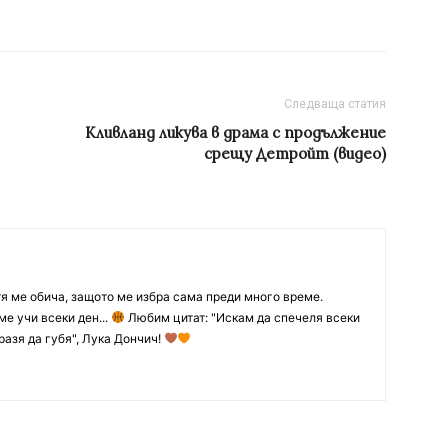
Следваща статия
Кливланд ликува в драма с продължение
срещу Детройт (видео)
тя ме обича, защото ме избра сама преди много време.
ме учи всеки ден...
Любим цитат: "Искам да спечеля всеки
разя да губя", Лука Дончич!