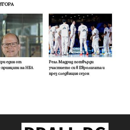
ВТОРА
кри един от
Реал Мадрид потвърди
 принципи на НБА
участието си в Евролигата и
през следващия сезон