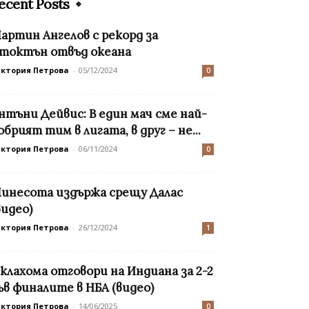
ecent Posts
артин Ангелов с рекорд за
токтън отвъд океана
иктория Петрова
-
05/12/2024
0
нтъни Дейвис: В един мач сме най-
обрият тим в лигата, в друг – не...
иктория Петрова
-
06/11/2024
0
инесота издържа срещу Далас
видео)
иктория Петрова
-
26/12/2024
1
клахома отговори на Индиана за 2-2
ъв финалите в НБА (видео)
иктория Петрова
-
14/06/2025
0