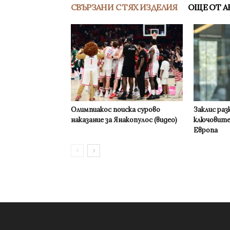
СВЪРЗАНИ С ТЯХ ИЗДЕЛИЯ
ОЩЕ ОТ А
Олимпиакос поиска сурово
Заклис раз
наказание за Янакопулос (видео)
ключовите
Европа