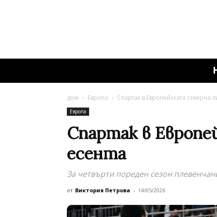
дом
Европа
Спартак в Европейската северна л
Европа
Спартак в Европе
есента
За четвърти пореден сезон плевенчани
от
Виктория Петрова
-
14/05/2026