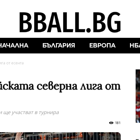
НАЧАЛНА
БЪЛГАРИЯ
ЕВРОПА
НБ
ига от есента
йската северна лига от
 ще участват в турнира
181