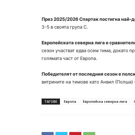
През 2025/2026 Спартак постигна най-д
3-5 в своята група C.
Eвропейската северна лига е сравнителн
сезон участват едва осем тима, докато пр
голямата част от Европа.
Победителят от последния сезон е полс
витрините на тимове като Анвил (Полша) –
ТАГОВЕ
Европа
Европейска северна лига