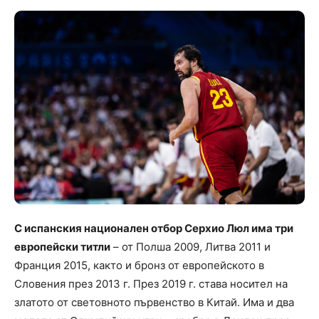
С испанския национален отбор Серхио Люл има три
европейски титли
– от Полша 2009, Литва 2011 и
Франция 2015, както и бронз от европейското в
Словения през 2013 г. През 2019 г. става носител на
златото от световното първенство в Китай. Има и два