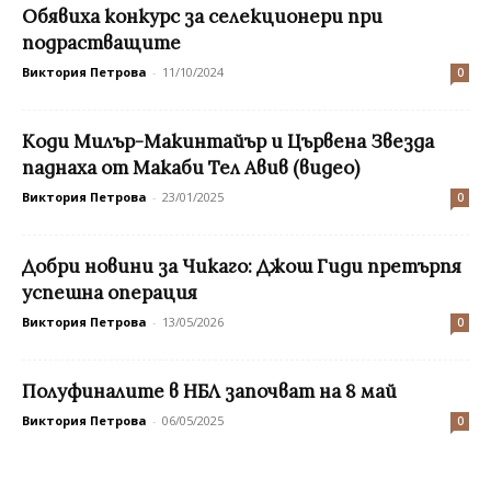
Обявиха конкурс за селекционери при
подрастващите
Виктория Петрова
-
11/10/2024
0
Коди Милър-Макинтайър и Цървена Звезда
паднаха от Макаби Тел Авив (видео)
Виктория Петрова
-
23/01/2025
0
Добри новини за Чикаго: Джош Гиди претърпя
успешна операция
Виктория Петрова
-
13/05/2026
0
Полуфиналите в НБЛ започват на 8 май
Виктория Петрова
-
06/05/2025
0