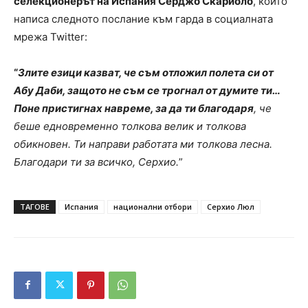
селекционерът на Испания Серджо Скариоло
, който
написа следното послание към гарда в социалната
мрежа Twitter:
“
Злите езици казват, че съм отложил полета си от
Абу Даби, защото не съм се трогнал от думите ти…
Поне пристигнах навреме, за да ти благодаря
, че
беше едновременно толкова велик и толкова
обикновен. Ти направи работата ми толкова лесна.
Благодари ти за всичко, Серхио.
”
ТАГОВЕ
Испания
национални отбори
Серхио Люл