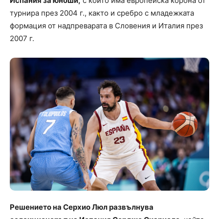
Испания за юноши,
с който има европейска корона от
турнира през 2004 г., както и сребро с младежката
формация от надпреварата в Словения и Италия през
2007 г.
Решението на Серхио Люл развълнува