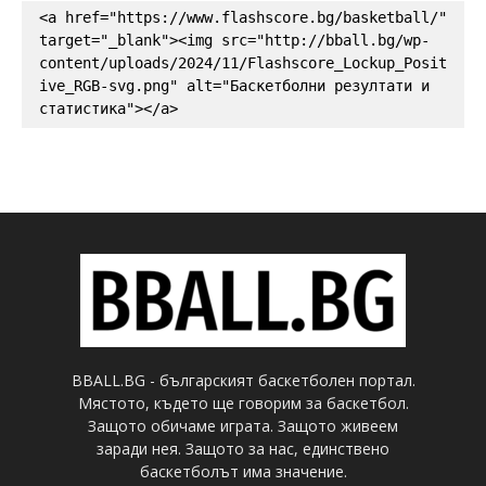
<a href="https://www.flashscore.bg/basketball/" 
target="_blank"><img src="http://bball.bg/wp-
content/uploads/2024/11/Flashscore_Lockup_Posit
ive_RGB-svg.png" alt="Баскетболни резултати и 
статистика"></a>
BBALL.BG - българският баскетболен портал.
Мястото, където ще говорим за баскетбол.
Защото обичаме играта. Защото живеем
заради нея. Защото за нас, единствено
баскетболът има значение.