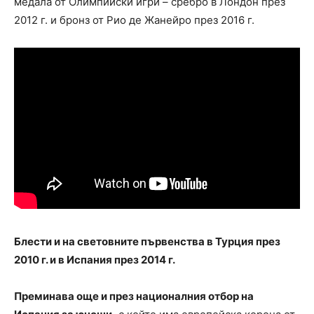
медала от Олимпийски игри – сребро в Лондон през
2012 г. и бронз от Рио де Жанейро през 2016 г.
Блести и на световните първенства в Турция през
2010 г. и в Испания през 2014 г.
Преминава още и през националния отбор на