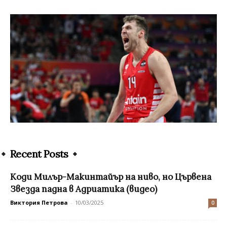
Recent Posts
Коди Милър-Макинтайър на ниво, но Цървена
Звезда падна в Адриатика (видео)
Виктория Петрова
-
10/03/2025
0