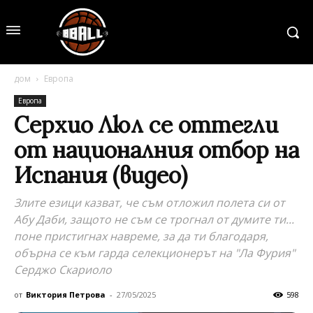
дом
Европа
Европа
Серхио Люл се оттегли
от националния отбор на
Испания (видео)
Злите езици казват, че съм отложил полета си от
Абу Даби, защото не съм се трогнал от думите ти...
поне пристигнах навреме, за да ти благодаря,
обърна се към гарда селекционерът на "Ла Фурия"
Серджо Скариоло
от
Виктория Петрова
-
27/05/2025
598