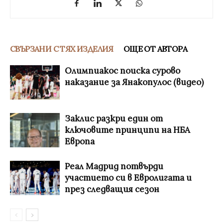
СВЪРЗАНИ С ТЯХ ИЗДЕЛИЯ
ОЩЕ ОТ АВТОРА
Олимпиакос поиска сурово
наказание за Янакопулос (видео)
Заклис разкри един от
ключовите принципи на НБА
Европа
Реал Мадрид потвърди
участието си в Евролигата и
през следващия сезон