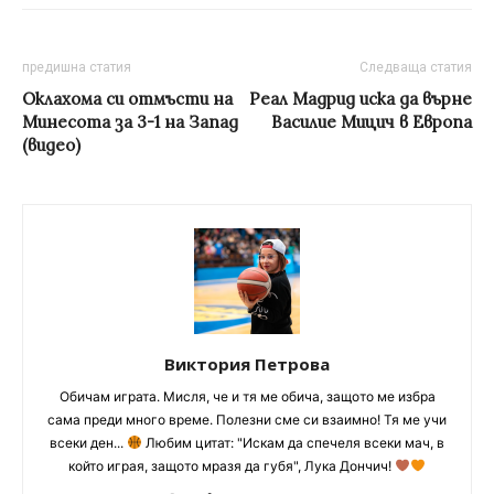
предишна статия
Следваща статия
Оклахома си отмъсти на
Реал Мадрид иска да върне
Минесота за 3-1 на Запад
Василие Мицич в Европа
(видео)
Виктория Петрова
Обичам играта. Мисля, че и тя ме обича, защото ме избра
сама преди много време. Полезни сме си взаимно! Тя ме учи
всеки ден...
Любим цитат: "Искам да спечеля всеки мач, в
който играя, защото мразя да губя", Лука Дончич!