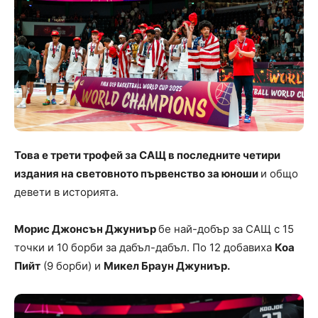
Това е трети трофей за САЩ в последните четири
издания на световното първенство за юноши
и общо
девети в историята.
Морис Джонсън Джуниър
бе най-добър за САЩ с 15
точки и 10 борби за дабъл-дабъл. По 12 добавиха
Коа
Пийт
(9 борби) и
Микел Браун Джуниър.