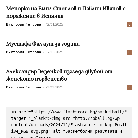
Менорка на Емил Стоилов и Павлин Иванов с
поражение в Испания
Виктория Петрова
-
12/01/2025
0
Мустафа Фал аут за година
Виктория Петрова
-
07/06/2025
0
Александър Везенков изгледа двубой от
женското първенство
Виктория Петрова
-
22/02/2025
0
<a href="https://www.flashscore.bg/basketball/" 
target="_blank"><img src="http://bball.bg/wp-
content/uploads/2024/11/Flashscore_Lockup_Posit
ive_RGB-svg.png" alt="Баскетболни резултати и 
статистика"></a>