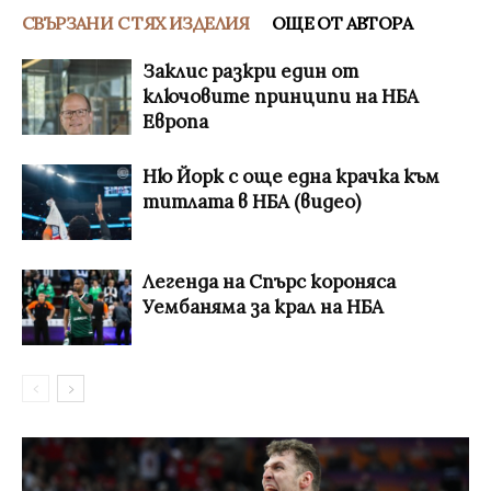
СВЪРЗАНИ С ТЯХ ИЗДЕЛИЯ
ОЩЕ ОТ АВТОРА
Заклис разкри един от
ключовите принципи на НБА
Европа
Ню Йорк с още една крачка към
титлата в НБА (видео)
Легенда на Спърс короняса
Уембаняма за крал на НБА