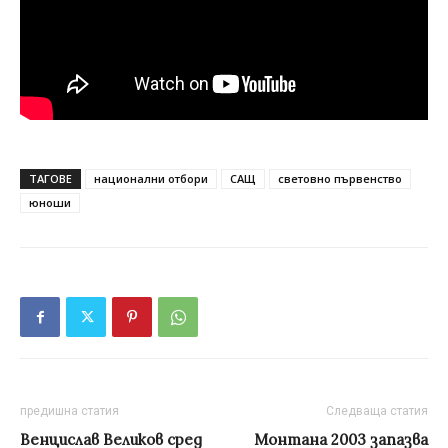
ТАГОВЕ
национални отбори
САЩ
световно първенство
юноши
предишна статия
Следваща статия
Венцислав Великов сред
Монтана 2003 запазва