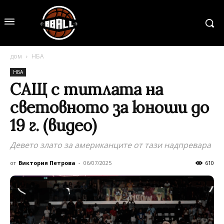
дом
НБА
НБА
САЩ с титлата на
световното за юноши до
19 г. (видео)
Девето злато за американците от тази надпревара
от
Виктория Петрова
-
06/07/2025
610