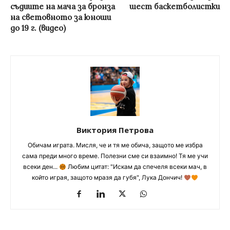
съдиите на мача за бронза
шест баскетболистки
на световното за юноши
до 19 г. (видео)
Виктория Петрова
Обичам играта. Мисля, че и тя ме обича, защото ме избра
сама преди много време. Полезни сме си взаимно! Тя ме учи
всеки ден...
Любим цитат: "Искам да спечеля всеки мач, в
който играя, защото мразя да губя", Лука Дончич!