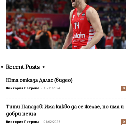
Recent Posts
Юта отказа Далас (видео)
Виктория Петрова
-
15/11/2024
0
Тити Папазов: Има какво да се желае, но има и
добри неща
Виктория Петрова
-
01/02/2025
0