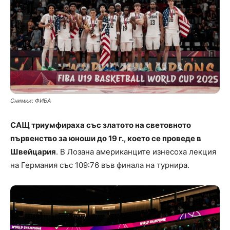
Снимки: ФИБА
САЩ триумфираха със златото на световното
първенство за юноши до 19 г., което се проведе в
Швейцария
. В Лозана американците изнесоха лекция
на Германия със 109:76 във финала на турнира.