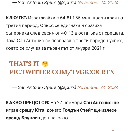
— San Antonio Spurs (@spurs)
November 24, 2024
КЛЮЧЪТ:
Изоставайки с 64:81 1.55 мин. преди края на
третия период, Спърс се вдигнаха и сразиха
съперника след серия от 40-13 в остатъка от срещата.
Така Сан Антонио се поздрави с трети пореден успех,
което се случва за първи път от януари 2021 г.
THAT’S IT
PIC.TWITTER.COM/TVGKX0CRTN
— San Antonio Spurs (@spurs)
November 24, 2024
КАКВО ПРЕДСТОИ:
На 27 ноември
Сан Антонио ще
играе срещу Юта
, докато
Голдън Стейт ще излезе
срещу Бруклин
ден по-рано.