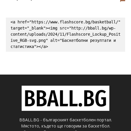
<a href="https://www.flashscore.bg/basketball/" 
target="_blank"><img src="http://bball.bg/wp-
content/uploads/2024/11/Flashscore_Lockup_Posit
ive_RGB-svg.png" alt="Баскетболни резултати и 
статистика"></a>
BBALL.BG - българският баскетболен портал.
Мястото, където ще говорим за баскетбол.