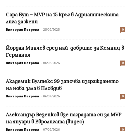
Сара Бут – MVP на 15 кръг в Адриатическата
лига за жени
Виктория Петрова
-
25/02/2025
0
Йордан Минчев сред най-добрите за Кемниц в
Германия
Виктория Петрова
-
06/03/2026
0
Академик Бултекс 99 започва изграждането
на нова зала в Пловдив
Виктория Петрова
-
06/04/2026
0
Aлександър Везенков взе наградата си за MVP
на януари в Евролигата (видео)
Виктория Петрова
-
07/02/2026
0