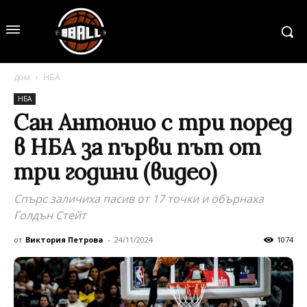
дом
НБА
НБА
Сан Антонио с три поред
в НБА за първи път от
три години (видео)
Спърс заличиха пасив от 17 точки и обърнаха
Голдън Стейт
от
Виктория Петрова
-
24/11/2024
1074