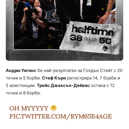
Андрю Уигинс
бе най-резултатен за Голдън Стейт с 20
точки и 5 борби.
Стеф Къри
регистрира 14, 7 борби и
5 асистенции.
Трейс Джаксън-Дейвис
остана с 12
точки и 8 борби.
OH MYYYYY
PIC.TWITTER.COM/RYM65E4AGE