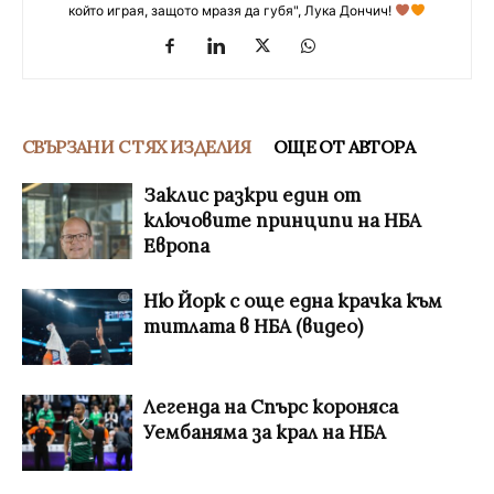
който играя, защото мразя да губя", Лука Дончич!
СВЪРЗАНИ С ТЯХ ИЗДЕЛИЯ
ОЩЕ ОТ АВТОРА
Заклис разкри един от
ключовите принципи на НБА
Европа
Ню Йорк с още една крачка към
титлата в НБА (видео)
Легенда на Спърс короняса
Уембаняма за крал на НБА