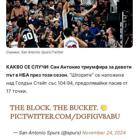
Снимки: San Antonio Spurs/Тwitter
КАКВО СЕ СЛУЧИ: Сан Антонио триумфира за девети
път в НБА през този сезон.
“Шпорите” се наложиха
над Голдън Стейт със 104:94, предолявайки пасив от
17 точки.
THE BLOCK. THE BUCKET.
PIC.TWITTER.COM/DGFIGV8ABU
— San Antonio Spurs (@spurs)
November 24, 2024