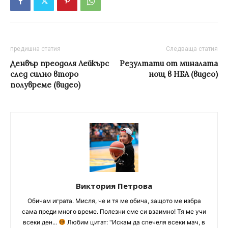
предишна статия
Следваща статия
Денвър преодоля Лейкърс
Резултати от миналата
след силно второ
нощ в НБА (видео)
полувреме (видео)
Виктория Петрова
Обичам играта. Мисля, че и тя ме обича, защото ме избра
сама преди много време. Полезни сме си взаимно! Тя ме учи
всеки ден...
Любим цитат: "Искам да спечеля всеки мач, в