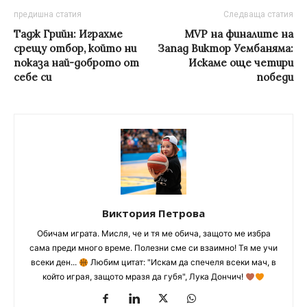
предишна статия
Следваща статия
Тадж Грийн: Играхме
MVP на финалите на
срещу отбор, който ни
Запад Виктор Уембаняма:
показа най-доброто от
Искаме още четири
себе си
победи
Виктория Петрова
Обичам играта. Мисля, че и тя ме обича, защото ме избра
сама преди много време. Полезни сме си взаимно! Тя ме учи
всеки ден...
Любим цитат: "Искам да спечеля всеки мач, в
който играя, защото мразя да губя", Лука Дончич!