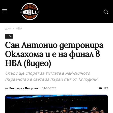
дом
НБА
НБА
Сан Антонио детронира
Оклахома и е на финал в
НБА (видео)
Спърс ще спорят за титлата в най-силното
първенство в света за първи път от 12 години
от
Виктория Петрова
-
31/05/2026
122