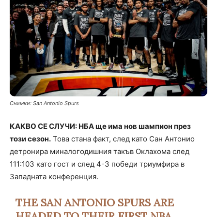
Снимки: San Antonio Spurs
КАКВО СЕ СЛУЧИ: НБА ще има нов шампион през
този сезон.
Това стана факт, след като Сан Антонио
детронира миналогодишния такъв Оклахома след
111:103 като гост и след 4-3 победи триумфира в
Западната конференция.
THE SAN ANTONIO SPURS ARE
HEADED TO THEIR FIRST NBA