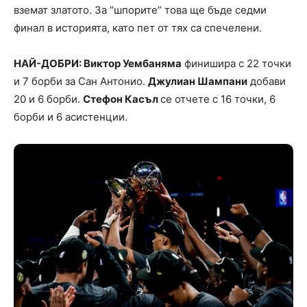
вземат златото. За “шпорите” това ще бъде седми
финал в историята, като пет от тях са спечелени.
НАЙ-ДОБРИ: Виктор Уембаняма
финишира с 22 точки
и 7 борби за Сан Антонио.
Джулиан Шампани
добави
20 и 6 борби.
Стефон Касъл
се отчете с 16 точки, 6
борби и 6 асистенции.