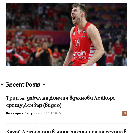
Recent Posts
Трипъл-дабъл на Дончич вдъхнови Лейкърс
срещу Денвър (видео)
Виктория Петрова
-
21/01/2026
0
Кауай Ленърд под въпрос за старта на сезона в