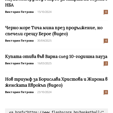
НБА
Виктория Петрова
-
15/10/2024
0
Черно море Тича мина през продължение, но
спечели срещу Берое (видео)
Виктория Петрова
-
30/04/2025
4
Купата отива във Варна след 10-годишна пауза
Виктория Петрова
-
16/03/2025
2
Нов триумф за Борислава Христова и Жирона в
женската Еврокъп (видео)
Виктория Петрова
-
23/10/2024
0
<a href="https://www.flashscore.bg/basketball/" 