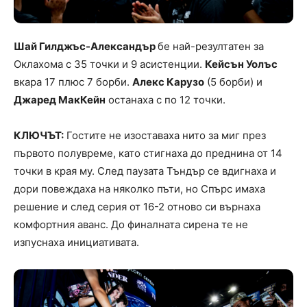
Шай Гилджъс-Александър
бе най-резултатен за
Оклахома с 35 точки и 9 асистенции.
Кейсън Уолъс
вкара 17 плюс 7 борби.
Алекс Карузо
(5 борби) и
Джаред МакКейн
останаха с по 12 точки.
КЛЮЧЪТ:
Гостите не изоставаха нито за миг през
първото полувреме, като стигнаха до преднина от 14
точки в края му. След паузата Тъндър се вдигнаха и
дори повеждаха на няколко пъти, но Спърс имаха
решение и след серия от 16-2 отново си върнаха
комфортния аванс. До финалната сирена те не
изпуснаха инициативата.