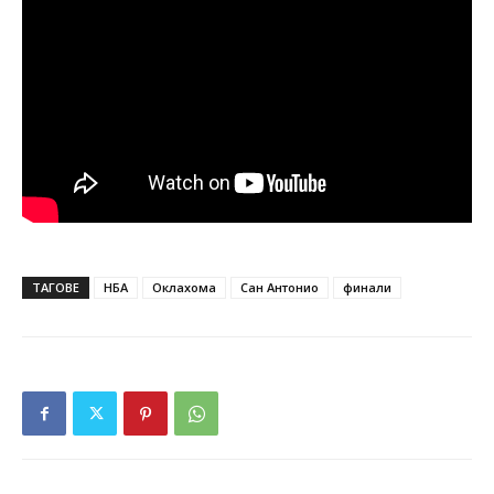
ТАГОВЕ
НБА
Оклахома
Сан Антонио
финали