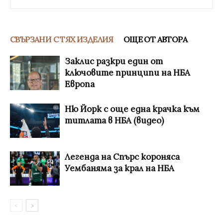
СВЪРЗАНИ С ТЯХ ИЗДЕЛИЯ
ОЩЕ ОТ АВТОРА
Заклис разкри един от
ключовите принципи на НБА
Европа
Ню Йорк с още една крачка към
титлата в НБА (видео)
Легенда на Спърс короняса
Уембаняма за крал на НБА