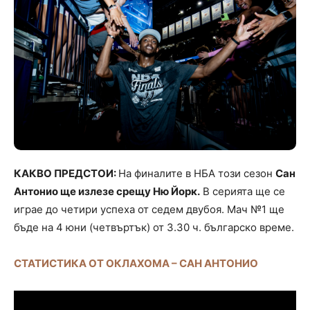
КАКВО ПРЕДСТОИ:
На финалите в НБА този сезон
Сан
Антонио ще излезе срещу Ню Йорк.
В серията ще се
играе до четири успеха от седем двубоя. Мач №1 ще
бъде на 4 юни (четвъртък) от 3.30 ч. българско време.
СТАТИСТИКА ОТ ОКЛАХОМА – САН АНТОНИО