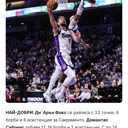
НАЙ-ДОБРИ: Ди`Арън Фокс
се разписа с 33 точки, 6
борби и 6 асистенции за Сакраменто.
Домантас
Сабонис
добави 17, 16 борби и 7 асистенции. С по 14