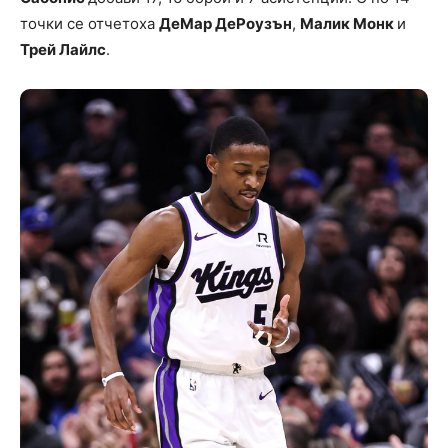
точки се отчетоха
ДеМар ДеРоузън
,
Малик Монк
и
Трей Лайлс
.