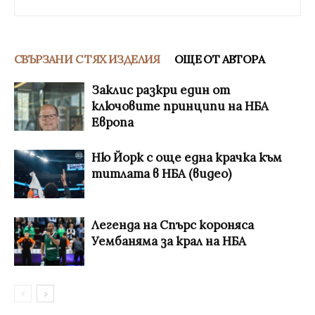
СВЪРЗАНИ С ТЯХ ИЗДЕЛИЯ
ОЩЕ ОТ АВТОРА
Заклис разкри един от
ключовите принципи на НБА
Европа
Ню Йорк с още една крачка към
титлата в НБА (видео)
Легенда на Спърс короняса
Уембаняма за крал на НБА