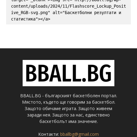
content/uploads/2024/11/Flashscore_Lockup_Posit
ive_RGB-svg.png" alt="Баскетболни резултати и 
статистика"></a>
BBALL.BG - българският баскетболен портал.
Мястото, където ще говорим за баскетбол.
Защото обичаме играта. Защото живеем
заради нея. Защото за нас, единствено
баскетболът има значение.
Контакти:
bballbg@gmail.com