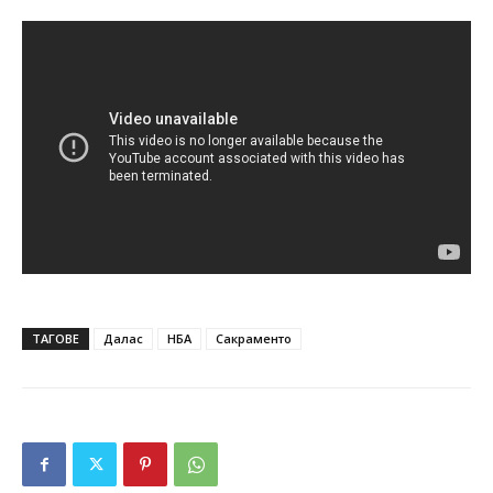
ТАГОВЕ
Далас
НБА
Сакраменто