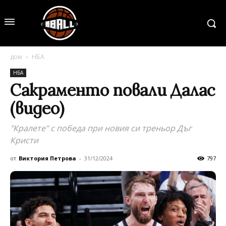
дом
НБА
НБА
Сакраменто повали Далас
(видео)
"Кралете" с победа при новия си треньор Дъг
Кристи
от
Виктория Петрова
-
31/12/2024
797