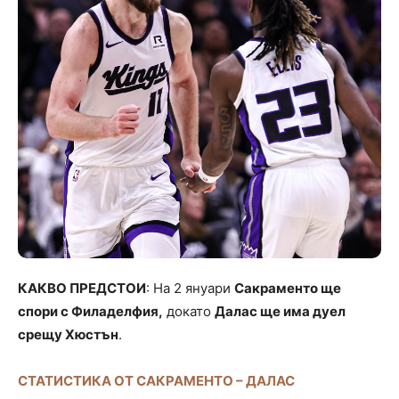
КАКВО ПРЕДСТОИ
: На 2 януари
Сакраменто ще
спори с Филаделфия,
докато
Далас ще има дуел
срещу Хюстън
.
СТАТИСТИКА ОТ САКРАМЕНТО – ДАЛАС