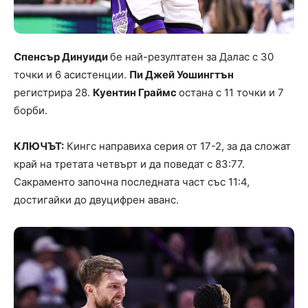
Спенсър Динуиди
бе най-резултатен за Далас с 30
точки и 6 асистенции.
Пи Джей Уошингтън
регистрира 28.
Куентин Граймс
остана с 11 точки и 7
борби.
КЛЮЧЪТ:
Кингс направиха серия от 17-2, за да сложат
край на третата четвърт и да поведат с 83:77.
Сакраменто започна последната част със 11:4,
достигайки до двуцифрен аванс.