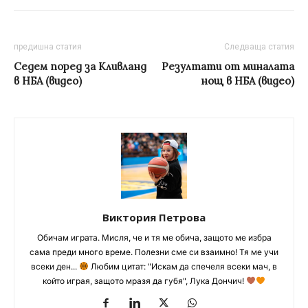
предишна статия
Следваща статия
Седем поред за Кливланд
Резултати от миналата
в НБА (видео)
нощ в НБА (видео)
Виктория Петрова
Обичам играта. Мисля, че и тя ме обича, защото ме избра
сама преди много време. Полезни сме си взаимно! Тя ме учи
всеки ден...
Любим цитат: "Искам да спечеля всеки мач, в
който играя, защото мразя да губя", Лука Дончич!