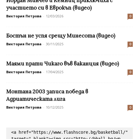
Йордан Минчев и Кемниц приключиха с
участието си в Еврокъп (видео)
Виктория Петрова
-
12/03/2026
0
Бостън не успя срещу Минесота (видео)
Виктория Петрова
-
30/11/2025
0
Маями прати Чикаго във ваканция (видео)
Виктория Петрова
-
17/04/2025
0
Монтана 2003 записа победа в
Адриатическата лига
Виктория Петрова
-
10/12/2025
0
<a href="https://www.flashscore.bg/basketball/" 
target="_blank"><img src="http://bball.bg/wp-