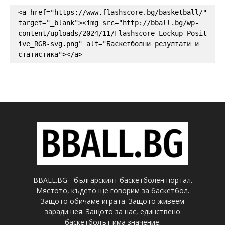
<a href="https://www.flashscore.bg/basketball/" 
target="_blank"><img src="http://bball.bg/wp-
content/uploads/2024/11/Flashscore_Lockup_Posit
ive_RGB-svg.png" alt="Баскетболни резултати и 
статистика"></a>
BBALL.BG - българският баскетболен портал.
Мястото, където ще говорим за баскетбол.
Защото обичаме играта. Защото живеем
заради нея. Защото за нас, единствено
баскетболът има значение.