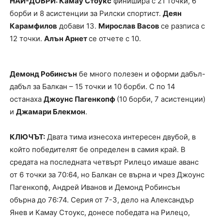
НАЙ-ДОБРИ: Камау Стоукс
финишира с 21 точки, 6
борби и 8 асистенции за Рилски спортист.
Деян
Карамфилов
добави 13.
Мирослав Васов
се разписа с
12 точки.
Алън Арнет
се отчете с 10.
Демонд Робинсън
бе много полезен и оформи дабъл-
дабъл за Балкан – 15 точки и 10 борби. С по 14
останаха
Джоунс Пагенкопф
(10 борби, 7 асистенции)
и
Джамари Блекмон
.
КЛЮЧЪТ:
Двата тима изнесоха интересен двубой, в
който победителят бе определен в самия край. В
средата на последната четвърт Рилецо имаше аванс
от 6 точки за 70:64, но Балкан се върна и чрез Джоунс
Пагенкопф, Андрей Иванов и Демонд Робинсън
обърна до 76:74. Серия от 7-3, дело на Александър
Янев и Камау Стоукс, донесе победата на Рилецо,