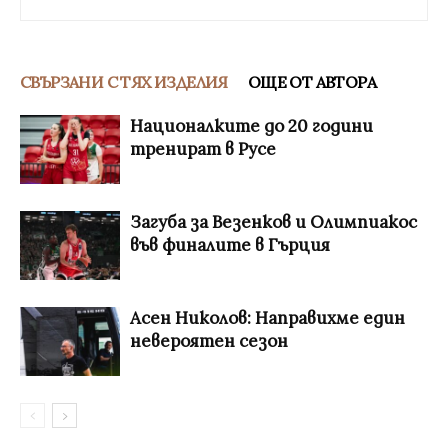
СВЪРЗАНИ С ТЯХ ИЗДЕЛИЯ
ОЩЕ ОТ АВТОРА
Националките до 20 години
тренират в Русе
Загуба за Везенков и Олимпиакос
във финалите в Гърция
Асен Николов: Направихме един
невероятен сезон