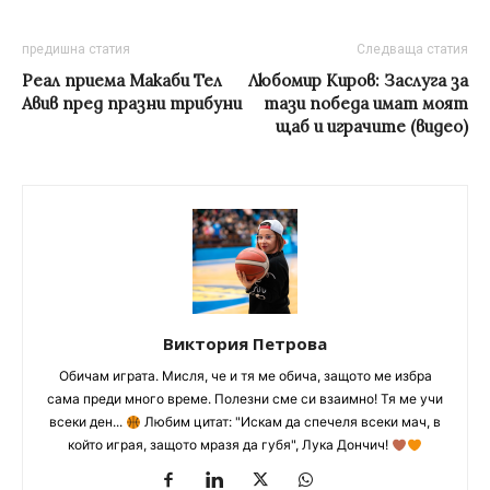
предишна статия
Следваща статия
Реал приема Макаби Тел
Любомир Киров: Заслуга за
Авив пред празни трибуни
тази победа имат моят
щаб и играчите (видео)
Виктория Петрова
Обичам играта. Мисля, че и тя ме обича, защото ме избра
сама преди много време. Полезни сме си взаимно! Тя ме учи
всеки ден...
Любим цитат: "Искам да спечеля всеки мач, в
който играя, защото мразя да губя", Лука Дончич!