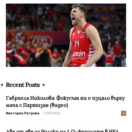
Recent Posts
Габриела Николова: Фокусът ни е изцяло върху
мача с Партизан (видео)
Виктория Петрова
-
27/03/2026
0
Две от две за Рилски на 1/2-финалите в НБЛ