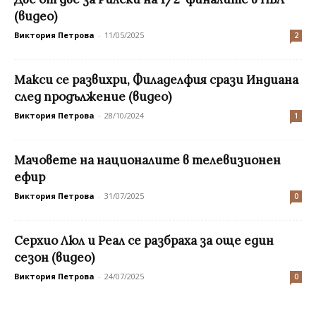
(видео)
Виктория Петрова
-
11/05/2025
2
Макси се развихри, Филаделфия срази Индиана
след продължение (видео)
Виктория Петрова
-
28/10/2024
1
Мачовете на националите в телевизионен
ефир
Виктория Петрова
-
31/07/2025
0
Серхио Люл и Реал се разбраха за още един
сезон (видео)
Виктория Петрова
-
24/07/2025
0