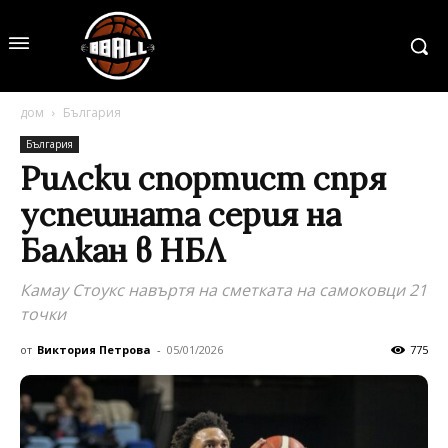
дом
България
България
Рилски спортист спря
успешната серия на
Балкан в НБЛ
Камау Стоукс навъртя на сметката на самоковци 21
точки
от
Виктория Петрова
-
05/01/2026
775