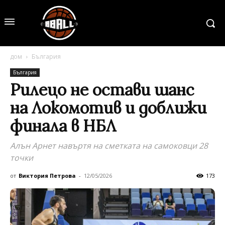
дом
България
България
Рилецо не остави шанс
на Локомотив и доближи
финала в НБЛ
Алън Арнет навъртя на сметката на самоковци 28
точки
от
Виктория Петрова
-
12/05/2026
173