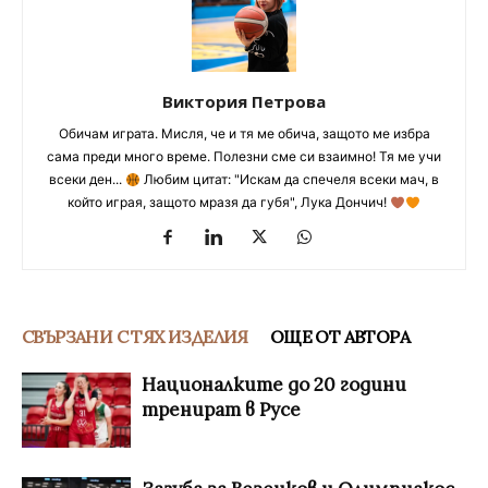
Виктория Петрова
Обичам играта. Мисля, че и тя ме обича, защото ме избра
сама преди много време. Полезни сме си взаимно! Тя ме учи
всеки ден...
Любим цитат: "Искам да спечеля всеки мач, в
който играя, защото мразя да губя", Лука Дончич!
СВЪРЗАНИ С ТЯХ ИЗДЕЛИЯ
ОЩЕ ОТ АВТОРА
Националките до 20 години
тренират в Русе