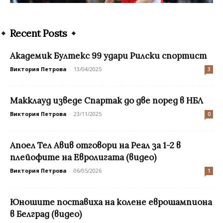
Recent Posts
Академик Бултекс 99 удари Рилски спортист
Виктория Петрова
-
13/04/2025
3
Макклауд изведе Спартак до две поред в НБЛ
Виктория Петрова
-
23/11/2025
0
Апоел Тел Авив отговори на Реал за 1-2 в
плейофите на Евролигата (видео)
Виктория Петрова
-
06/05/2026
1
Юношите поставиха на колене еврошампиона
в Белград (видео)