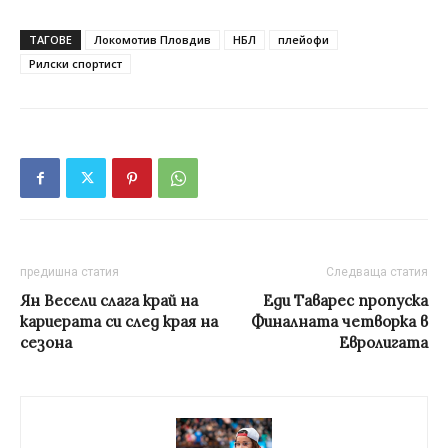
ТАГОВЕ
Локомотив Пловдив
НБЛ
плейофи
Рилски спортист
предишна статия
Следваща статия
Ян Весели слага край на
Еди Таварес пропуска
кариерата си след края на
Финалната четворка в
сезона
Евролигата