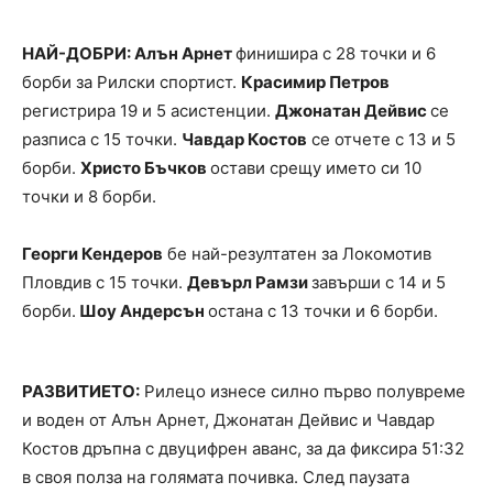
НАЙ-ДОБРИ: Алън Арнет
финишира с 28 точки и 6
борби за Рилски спортист.
Красимир Петров
регистрира 19 и 5 асистенции.
Джонатан Дейвис
се
разписа с 15 точки.
Чавдар Костов
се отчете с 13 и 5
борби.
Христо Бъчков
остави срещу името си 10
точки и 8 борби.
Георги Кендеров
бе най-резултатен за Локомотив
Пловдив с 15 точки.
Девърл Рамзи
завърши с 14 и 5
борби.
Шоу Андерсън
остана с 13 точки и 6 борби.
РАЗВИТИЕТО:
Рилецо изнесе силно първо полувреме
и воден от Алън Арнет, Джонатан Дейвис и Чавдар
Костов дръпна с двуцифрен аванс, за да фиксира 51:32
в своя полза на голямата почивка. След паузата