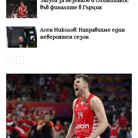
Загуба за Везенков и Олимпиакос
във финалите в Гърция
Асен Николов: Направихме един
невероятен сезон