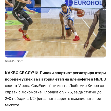
Снимки: НБЛ
КАКВО СЕ СЛУЧИ: Рилски спортист регистрира втори
пореден успех във втория етап на плейофите в НБЛ.
В
своята “Арена СамЕлион” тимът на Любомир Киров се
справи с Локомотив Пловдив с 97:75, за да стигне до
2-0 победи в 1/2-финалната серия в шампионата при
мъжете.