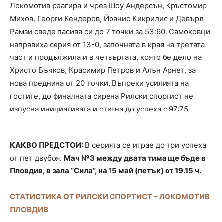
Локомотив реагира и чрез Шоу Андерсън, Кръстомир
Михов, Георги Кендеров, Йоанис Кикрилис и Девърл
Рамзи сведе пасива си до 7 точки за 53:60. Самоковци
направиха серия от 13-0, започната в края на третата
част и продължила и в четвъртата, която бе дело на
Христо Бъчков, Красимир Петров и Алън Арнет, за
нова преднина от 20 точки. Въпреки усилията на
гостите, до финалната сирена Рилски спортист не
изпусна инициативата и стигна до успеха с 97:75.
КАКВО ПРЕДСТОИ:
В серията се играе до три успеха
от пет двубоя.
Мач №3 между двата тима ще бъде в
Пловдив, в зала “Сила”, на 15 май (петък) от 19.15 ч.
СТАТИСТИКА ОТ РИЛСКИ СПОРТИСТ – ЛОКОМОТИВ
ПЛОВДИВ