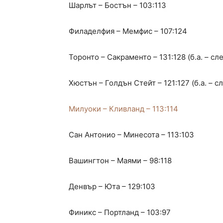
Шарлът – Бостън – 103:113
Филаделфия – Мемфис – 107:124
Торонто – Сакраменто – 131:128 (б.а. – с
Хюстън – Голдън Стейт – 121:127 (б.а. – 
Милуоки – Кливланд – 113:114
Сан Антонио – Минесота – 113:103
Вашингтон – Маями – 98:118
Денвър – Юта – 129:103
Финикс – Портланд – 103:97