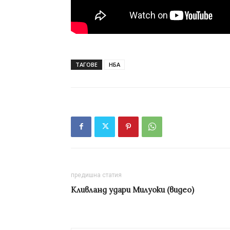
ТАГОВЕ
НБА
предишна статия
Кливланд удари Милуоки (видео)