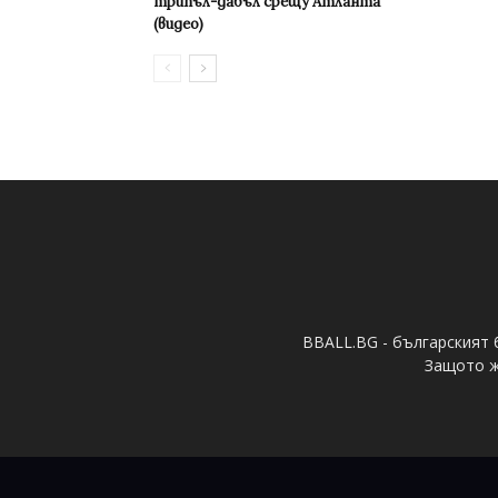
трипъл-дабъл срещу Атланта
(видео)
BBALL.BG - българският 
Защото ж