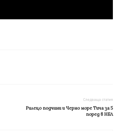
Следваща статия
Рилецо подчини и Черно море Тича за 5
поред в НБЛ