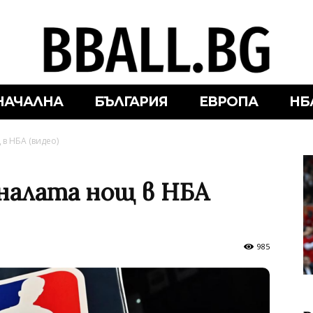
НАЧАЛНА
БЪЛГАРИЯ
ЕВРОПА
НБ
 в НБА (видео)
налата нощ в НБА
985