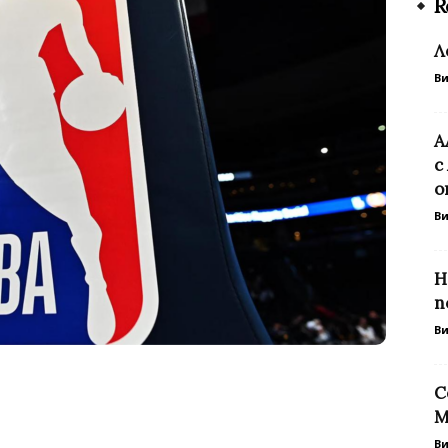
R
Л
В
А
с
о
В
Н
п
В
С
М
В