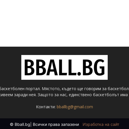
баскетболен портал. Мястото, където ще говорим за баскетбол
ивеем заради нея. Защото за нас, единствено баскетболът има 
Контакти:
bballbg@gmail.com
© Bball.bg| Всички права запазени
|
Изработка на сайт