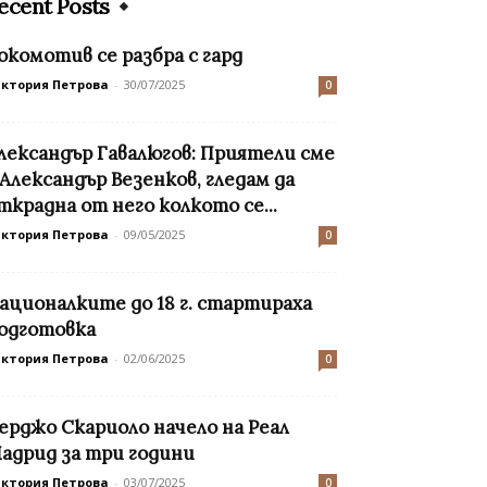
ecent Posts
окомотив се разбра с гард
иктория Петрова
-
30/07/2025
0
лександър Гавалюгов: Приятели сме
 Александър Везенков, гледам да
ткрадна от него колкото се...
иктория Петрова
-
09/05/2025
0
ационалките до 18 г. стартираха
одготовка
иктория Петрова
-
02/06/2025
0
ерджо Скариоло начело на Реал
адрид за три години
иктория Петрова
-
03/07/2025
0