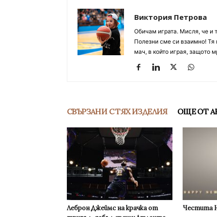
Виктория Петрова
Обичам играта. Мисля, че и 
Полезни сме си взаимно! Тя 
мач, в който играя, защото м
СВЪРЗАНИ С ТЯХ ИЗДЕЛИЯ
ОЩЕ ОТ А
Леброн Джеймс на крачка от
Честита Н