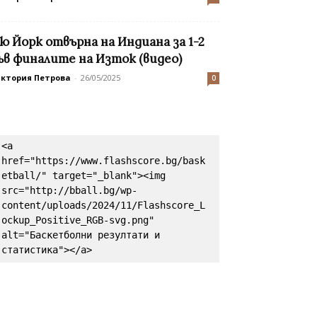
ю Йорк отвърна на Индиана за 1-2
ъв финалите на Изток (видео)
иктория Петрова
-
26/05/2025
0
<a 
href="https://www.flashscore.bg/bask
etball/" target="_blank"><img 
src="http://bball.bg/wp-
content/uploads/2024/11/Flashscore_L
ockup_Positive_RGB-svg.png" 
alt="Баскетболни резултати и 
статистика"></a>