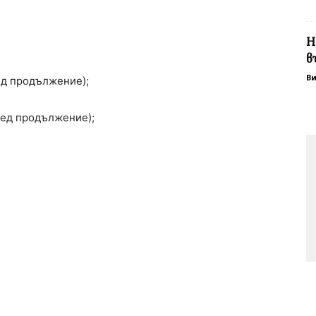
Н
в
В
лед продължение);
след продължение);