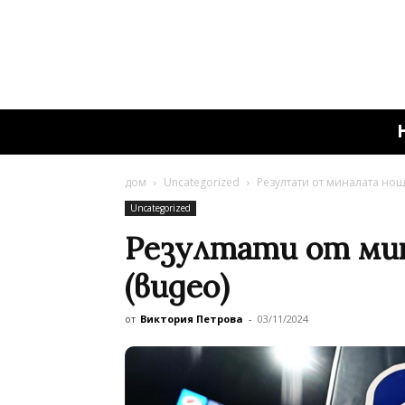
дом
Uncategorized
Резултати от миналата нощ
Uncategorized
Резултати от ми
(видео)
от
Виктория Петрова
-
03/11/2024