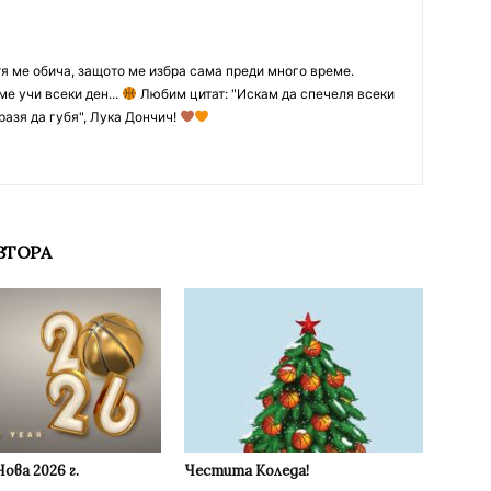
тя ме обича, защото ме избра сама преди много време.
ме учи всеки ден...
Любим цитат: "Искам да спечеля всеки
разя да губя", Лука Дончич!
ВТОРА
ова 2026 г.
Честита Коледа!