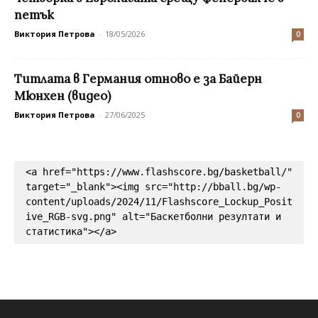
петък
Виктория Петрова
-
18/05/2026
0
Титлата в Германия отново е за Байерн
Мюнхен (видео)
Виктория Петрова
-
27/06/2025
0
<a href="https://www.flashscore.bg/basketball/" 
target="_blank"><img src="http://bball.bg/wp-
content/uploads/2024/11/Flashscore_Lockup_Posit
ive_RGB-svg.png" alt="Баскетболни резултати и 
статистика"></a>