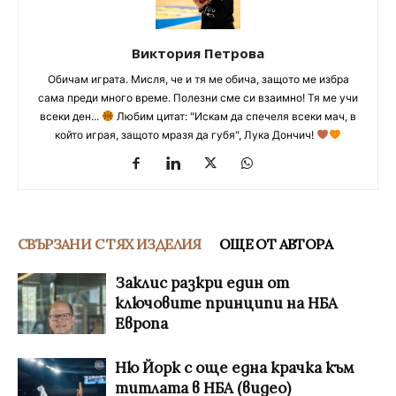
Виктория Петрова
Обичам играта. Мисля, че и тя ме обича, защото ме избра
сама преди много време. Полезни сме си взаимно! Тя ме учи
всеки ден...
Любим цитат: "Искам да спечеля всеки мач, в
който играя, защото мразя да губя", Лука Дончич!
СВЪРЗАНИ С ТЯХ ИЗДЕЛИЯ
ОЩЕ ОТ АВТОРА
Заклис разкри един от
ключовите принципи на НБА
Европа
Ню Йорк с още една крачка към
титлата в НБА (видео)