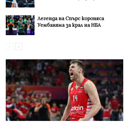
Легенда на Спърс короняса
Уембаняма за крал на НБА