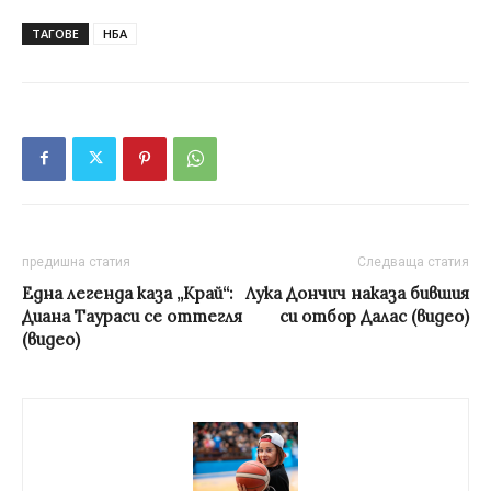
ТАГОВЕ
НБА
предишна статия
Следваща статия
Eдна легенда каза „Край“:
Лука Дончич наказа бившия
Диана Таураси се оттегля
си отбор Далас (видео)
(видео)