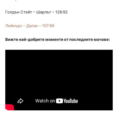
Голдън Стейт – Шарлът – 128:92
Лейкърс – Далас – 107:99
Вижте най-добрите моменти от последните мачове: