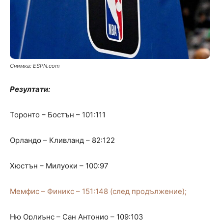
Снимка: ЕSPN.com
Резултати:
Торонто – Бостън – 101:111
Орландо – Кливланд – 82:122
Хюстън – Милуоки – 100:97
Мемфис – Финикс – 151:148 (след продължение);
Ню Орлиънс – Сан Антонио – 109:103