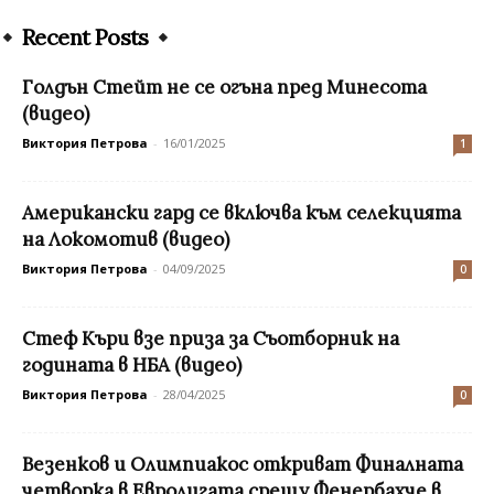
Recent Posts
Голдън Стейт не се огъна пред Минесота
(видео)
Виктория Петрова
-
16/01/2025
1
Американски гард се включва към селекцията
на Локомотив (видео)
Виктория Петрова
-
04/09/2025
0
Стеф Къри взе приза за Съотборник на
годината в НБА (видео)
Виктория Петрова
-
28/04/2025
0
Везенков и Олимпиакос откриват Финалната
четворка в Евролигата срещу Фенербахче в