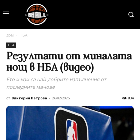
дом
НБА
НБА
Резултати от миналата
нощ в НБА (видео)
Ето и кои са най-добрите изпълнения от
последните мачове
от
Виктория Петрова
-
26/02/2025
834