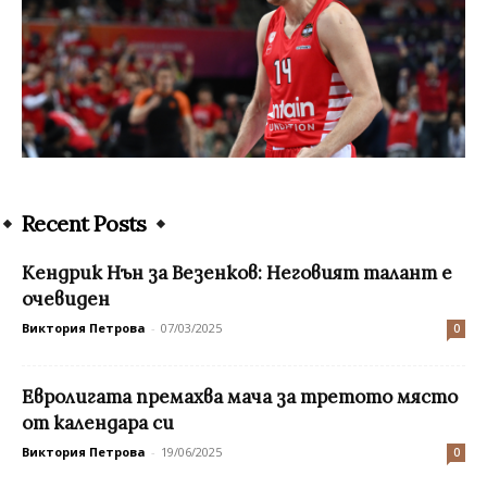
Recent Posts
Кендрик Нън за Везенков: Неговият талант е
очевиден
Виктория Петрова
-
07/03/2025
0
Евролигата премахва мача за третото място
от календара си
Виктория Петрова
-
19/06/2025
0