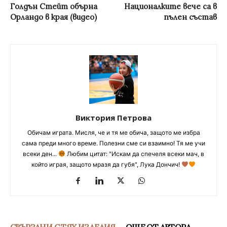
Голдън Стейт обърна
Националките вече са в
Орландо в края (видео)
пълен състав
Виктория Петрова
Обичам играта. Мисля, че и тя ме обича, защото ме избра
сама преди много време. Полезни сме си взаимно! Тя ме учи
всеки ден...
Любим цитат: "Искам да спечеля всеки мач, в
който играя, защото мразя да губя", Лука Дончич!
СВЪРЗАНИ С ТЯХ ИЗДЕЛИЯ
ОЩЕ ОТ АВТОРА