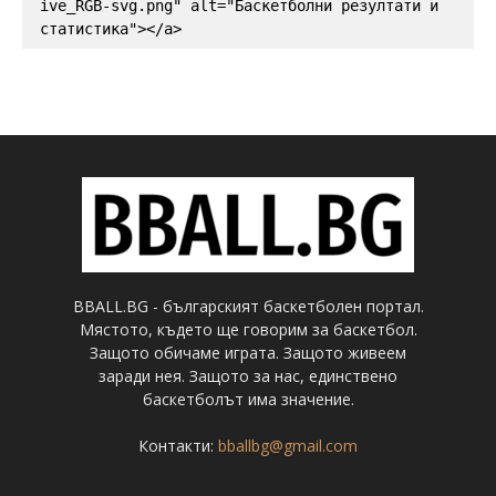
ive_RGB-svg.png" alt="Баскетболни резултати и 
статистика"></a>
BBALL.BG - българският баскетболен портал.
Мястото, където ще говорим за баскетбол.
Защото обичаме играта. Защото живеем
заради нея. Защото за нас, единствено
баскетболът има значение.
Контакти:
bballbg@gmail.com