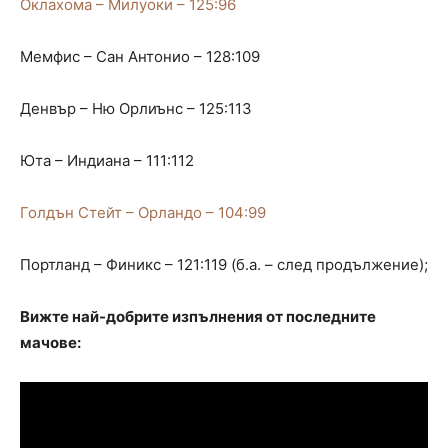
Оклахома – Милуоки – 125:96
Мемфис – Сан Антонио – 128:109
Денвър – Ню Орлиънс – 125:113
Юта – Индиана – 111:112
Голдън Стейт – Орландо – 104:99
Портланд – Финикс – 121:119 (б.а. – след продължение);
Вижте най-добрите изпълнения от последните
мачове: