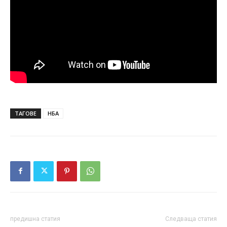
ТАГОВЕ
НБА
предишна статия
Следваща статия