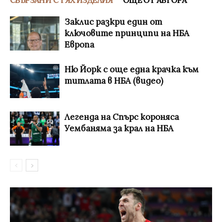
Заклис разкри един от
ключовите принципи на НБА
Европа
Ню Йорк с още една крачка към
титлата в НБА (видео)
Легенда на Спърс короняса
Уембаняма за крал на НБА