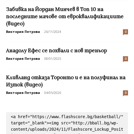
Забивка на Йордан Минчев в Топ 10 на
последните мачове от евроквалификациите
(видео)
Виктория Петрова
-
26/11/2024
0
Анадолу Ефес се похвали с нов треньор
Виктория Петрова
-
08/01/2025
0
Кливланд отказа Торонто и е на полуфинал на
Изток (видео)
Виктория Петрова
-
04/05/2026
0
<a href="https://www.flashscore.bg/basketball/" 
target="_blank"><img src="http://bball.bg/wp-
content/uploads/2024/11/Flashscore_Lockup_Posit