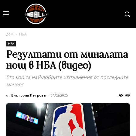
дом
НБА
НБА
Резултати от миналата
нощ в НБА (видео)
Eто кои са най-добрите изпълнения от последните
мачове
от
Виктория Петрова
-
04/02/2025
709