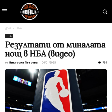
дом
НБА
НБА
Резултати от миналата
нощ в НБА (видео)
от
Виктория Петрова
-
04/01/2025
794