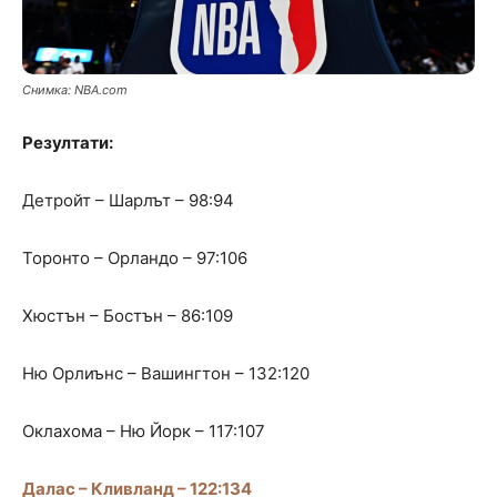
Снимка: NBA.com
Резултати:
Детройт – Шарлът – 98:94
Торонто – Орландо – 97:106
Хюстън – Бостън – 86:109
Ню Орлиънс – Вашингтон – 132:120
Оклахома – Ню Йорк – 117:107
Далас – Кливланд – 122:134