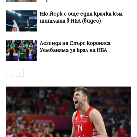
Ню Йорк с още една крачка към
титлата в НБА (видео)
Легенда на Спърс короняса
Уембаняма за крал на НБА