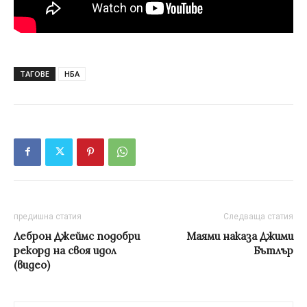
ТАГОВЕ
НБА
предишна статия
Следваща статия
Леброн Джеймс подобри
Маями наказа Джими
рекорд на своя идол
Бътлър
(видео)