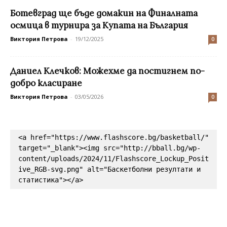
Ботевград ще бъде домакин на Финалната
осмица в турнира за Купата на България
Виктория Петрова
-
19/12/2025
0
Даниел Клечков: Можехме да постигнем по-
добро класиране
Виктория Петрова
-
03/05/2026
0
<a href="https://www.flashscore.bg/basketball/" 
target="_blank"><img src="http://bball.bg/wp-
content/uploads/2024/11/Flashscore_Lockup_Posit
ive_RGB-svg.png" alt="Баскетболни резултати и 
статистика"></a>