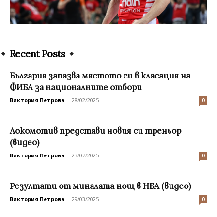
Recent Posts
България запазва мястото си в класация на
ФИБА за националните отбори
Виктория Петрова
-
28/02/2025
0
Локомотив представи новия си треньор
(видео)
Виктория Петрова
-
23/07/2025
0
Резултати от миналата нощ в НБА (видео)
Виктория Петрова
-
29/03/2025
0