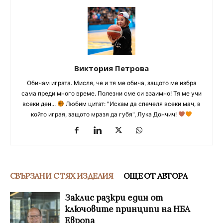
Виктория Петрова
Обичам играта. Мисля, че и тя ме обича, защото ме избра
сама преди много време. Полезни сме си взаимно! Тя ме учи
всеки ден...
Любим цитат: "Искам да спечеля всеки мач, в
който играя, защото мразя да губя", Лука Дончич!
СВЪРЗАНИ С ТЯХ ИЗДЕЛИЯ
ОЩЕ ОТ АВТОРА
Заклис разкри един от
ключовите принципи на НБА
Европа