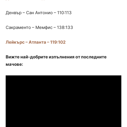
Денвър – Сан Антонио – 110:113
Сакраменто – Мемфис – 138:133
Лейкърс – Атланта – 119:102
Вижте най-добрите изпълнения от последните
мачове: