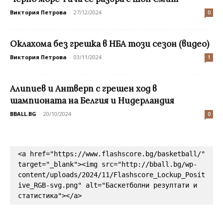
Виктория Петрова
-
27/12/2024
0
Оклахома без грешка в НБА този сезон (видео)
Виктория Петрова
-
03/11/2024
1
Алипиев и Антверп с грешен ход в
шампионата на Белгия и Нидерландия
BBALL.BG
-
20/10/2024
0
<a href="https://www.flashscore.bg/basketball/" 
target="_blank"><img src="http://bball.bg/wp-
content/uploads/2024/11/Flashscore_Lockup_Posit
ive_RGB-svg.png" alt="Баскетболни резултати и 
статистика"></a>