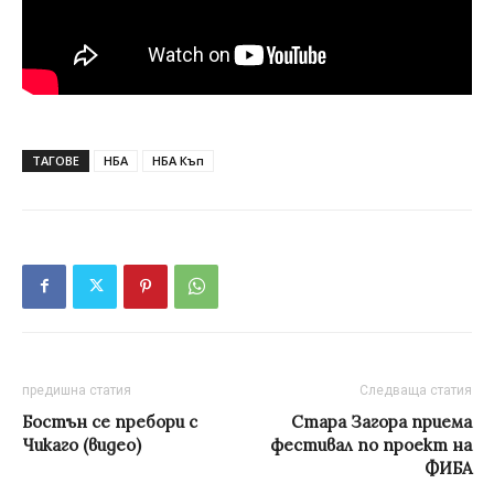
ТАГОВЕ
НБА
НБА Къп
предишна статия
Следваща статия
Бостън се пребори с
Стара Загора приемa
Чикаго (видео)
фестивал по проект на
ФИБА