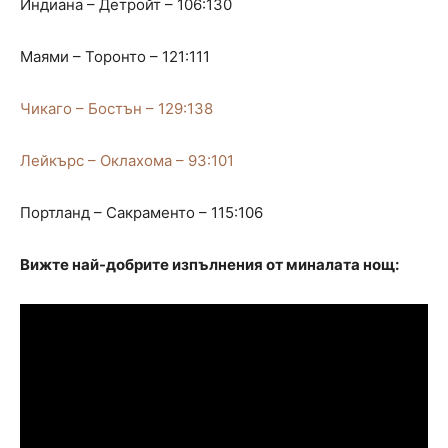
Индиана – Детройт – 106:130
Маями – Торонто – 121:111
Чикаго – Бостън – 129:138
Лейкърс – Оклахома – 93:101
Портланд – Сакраменто – 115:106
Вижте най-добрите изпълнения от миналата нощ: