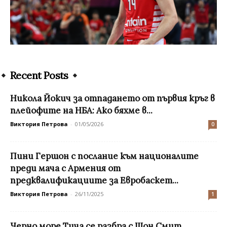
Recent Posts
Никола Йокич за отпадането от първия кръг в
плейофите на НБА: Ако бяхме в...
Виктория Петрова
-
01/05/2026
0
Пини Гершон с послание към националите
преди мача с Армения от
предквалификациите за Евробаскет...
Виктория Петрова
-
26/11/2025
1
Черно море Тича се разбра с Шон Смит