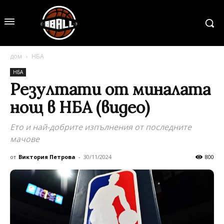
дом
НБА
НБА
Резултати от миналата
нощ в НБА (видео)
Ето и най-добрите изпълнения от последните
мачове
от
Виктория Петрова
-
30/11/2024
800