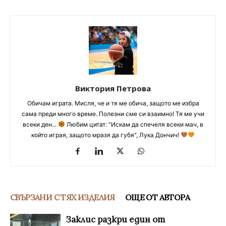
Виктория Петрова
Обичам играта. Мисля, че и тя ме обича, защото ме избра
сама преди много време. Полезни сме си взаимно! Тя ме учи
всеки ден...
Любим цитат: "Искам да спечеля всеки мач, в
който играя, защото мразя да губя", Лука Дончич!
СВЪРЗАНИ С ТЯХ ИЗДЕЛИЯ
ОЩЕ ОТ АВТОРА
Заклис разкри един от