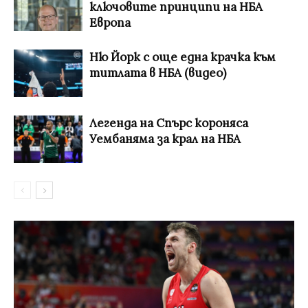
ключовите принципи на НБА
Европа
Ню Йорк с още една крачка към
титлата в НБА (видео)
Легенда на Спърс короняса
Уембаняма за крал на НБА