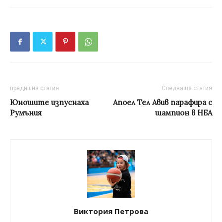
предишна статия
Следваща статия
Юношите изпуснаха
Апоел Тел Авив парафира с
Румъния
шампион в НБА
Виктория Петрова