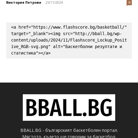
Виктория Петрова
-
25/11/2024
0
<a href="https://www.flashscore.bg/basketball/" 
target="_blank"><img src="http://bball.bg/wp-
content/uploads/2024/11/Flashscore_Lockup_Posit
ive_RGB-svg.png" alt="Баскетболни резултати и 
статистика"></a>
BBALL.BG - българският баскетболен портал.
Мястото, където ще говорим за баскетбол.