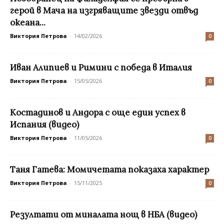
герой в Мача на изгряващите звезди отвъд
океана...
Виктория Петрова
-
14/02/2026
0
Иван Алипиев и Римини с победа в Италия
Виктория Петрова
-
15/05/2026
0
Костадинов и Андора с още един успех в
Испания (видео)
Виктория Петрова
-
11/05/2026
0
Таня Гатева: Момичетата показаха характер
Виктория Петрова
-
15/11/2025
0
Резултати от миналата нощ в НБА (видео)