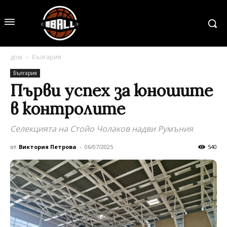
дом
България
България
Първи успех за юношите
в контролите
Селекцията на Стойо Чолаков надви Румъния
от
Виктория Петрова
-
06/07/2025
540