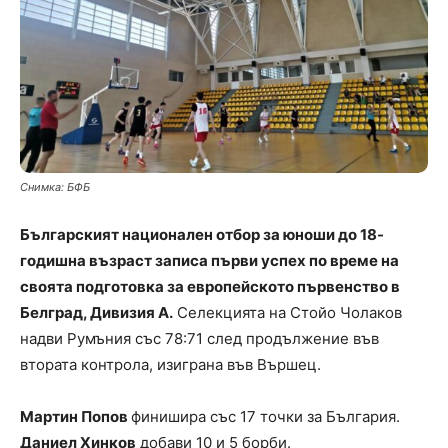
Снимка: БФБ
Българският национален отбор за юноши до 18-
годишна възраст записа първи успех по време на
своята подготовка за европейското първенство в
Белград, Дивизия А.
Селекцията на Стойо Чолаков
надви Румъния със 78:71 след продължение във
втората контрола, изиграна във Вършец.
Мартин Попов
финишира със 17 точки за България.
Даниел Хинков
добави 10 и 5 борби.