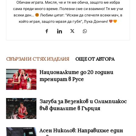
Обичам играта. Мисля, че и тя ме обича, защото ме избра
сама преди много време. Полезни сме си взаимно! Тя ме учи
всеки ден...
Любим цитат: "Искам да спечеля всеки мач, в
който играя, защото мразя да губя", Лука Дончич!
СВЪРЗАНИ С ТЯХ ИЗДЕЛИЯ
ОЩЕ ОТ АВТОРА
Националките до 20 години
тренират в Русе
Загуба за Везенков и Олимпиакос
във финалите в Гърция
Асен Николов: Направихме един