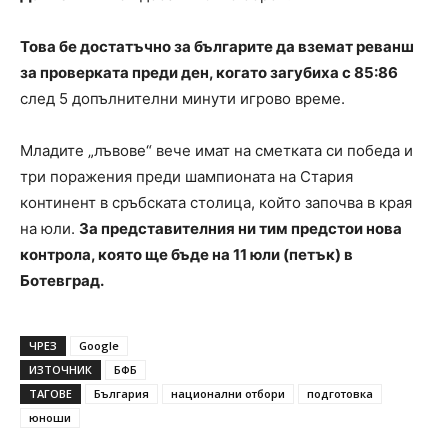
Това бе достатъчно за българите да вземат реванш
за проверката преди ден, когато загубиха с 85:86
след 5 допълнителни минути игрово време.
Младите „лъвове“ вече имат на сметката си победа и
три поражения преди шампионата на Стария
континент в сръбската столица, който започва в края
на юли.
За представителния ни тим предстои нова
контрола, която ще бъде на 11 юли (петък) в
Ботевград.
ЧРЕЗ
Google
ИЗТОЧНИК
БФБ
ТАГОВЕ
България
национални отбори
подготовка
юноши