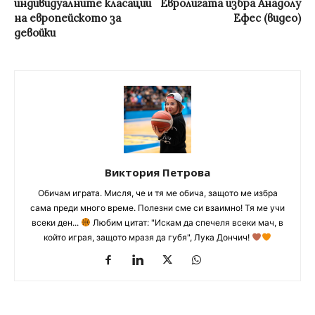
индивидуалните класации
Евролигата избра Анадолу
на европейското за
Ефес (видео)
девойки
Виктория Петрова
Обичам играта. Мисля, че и тя ме обича, защото ме избра
сама преди много време. Полезни сме си взаимно! Тя ме учи
всеки ден...
Любим цитат: "Искам да спечеля всеки мач, в
който играя, защото мразя да губя", Лука Дончич!