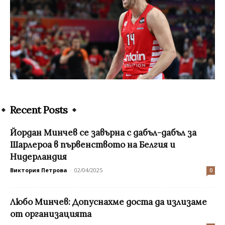
Recent Posts
Йордан Минчев се завърна с дабъл-дабъл за
Шарлероа в първенството на Белгия и
Нидерландия
Виктория Петрова
-
02/04/2025
0
Любо Минчев: Допуснахме доста да излизаме
от организацията