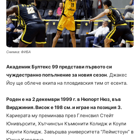
Снимка: ФИБА
Академик Бултекс 99 представи първото си
чуждестранно попълнение за новия сезон
. Джакес
Йоу ще облече екипа на пловдивския тим от есента.
Роден е на 2 декември 1999 г. в Нюпорт Нюз, във
Вирджиния. Висок е 198 см. и играе на позиция 3.
Кариерата му преминава през Гленсвил Стейт
Юнивърсити, Хътчинсън Къмюнити Колидж и Коули
Каунти Колидж. Завършва университета “Леймстоун” в
Южна Каролина.