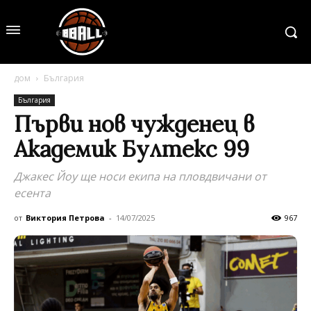
дом
България
България
Първи нов чужденец в
Академик Бултекс 99
Джакес Йоу ще носи екипа на пловдвичани от
есента
от
Виктория Петрова
-
14/07/2025
967