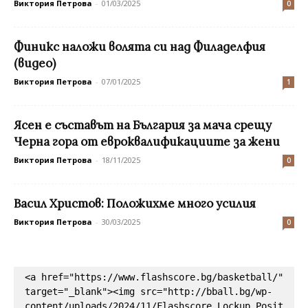
Виктория Петрова
-
01/03/2025
0
Финикс наложи волята си над Филаделфия
(видео)
Виктория Петрова
-
07/01/2025
1
Ясен е съставът на България за мача срещу
Черна гора от евроквалификациите за жени
Виктория Петрова
-
18/11/2025
0
Васил Христов: Положихме много усилия
Виктория Петрова
-
30/03/2025
0
<a href="https://www.flashscore.bg/basketball/" 
target="_blank"><img src="http://bball.bg/wp-
content/uploads/2024/11/Flashscore_Lockup_Posit