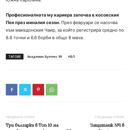
Професионалната му кариера започва в косовския
Пея през миналия сезон.
През февруари се насочва
към македонския Чаир, за който регистрира средно по
8.8 точки и 6.6 борби в общо 8 мача.
ТАГОВЕ
Академик Бултекс 99
НБЛ
предишна статия
Следваща статия
Три българки в Топ 10 на
Защитник №1 в