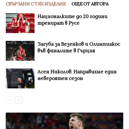
СВЪРЗАНИ С ТЯХ ИЗДЕЛИЯ
ОЩЕ ОТ АВТОРА
Националките до 20 години
тренират в Русе
Загуба за Везенков и Олимпиакос
във финалите в Гърция
Асен Николов: Направихме един
невероятен сезон