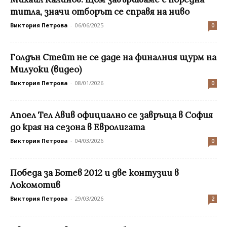
титла, значи отборът се справя на ниво
Виктория Петрова
-
06/06/2025
0
Голдън Стейт не се даде на финалния щурм на
Милуоки (видео)
Виктория Петрова
-
08/01/2026
0
Апоел Тел Авив официално се завръща в София
до края на сезона в Евролигата
Виктория Петрова
-
04/03/2026
0
Победа за Ботев 2012 и две контузии в
Локомотив
Виктория Петрова
-
29/03/2026
2