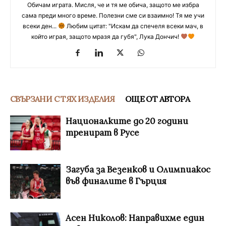
Обичам играта. Мисля, че и тя ме обича, защото ме избра
сама преди много време. Полезни сме си взаимно! Тя ме учи
всеки ден...
Любим цитат: "Искам да спечеля всеки мач, в
който играя, защото мразя да губя", Лука Дончич!
СВЪРЗАНИ С ТЯХ ИЗДЕЛИЯ
ОЩЕ ОТ АВТОРА
Националките до 20 години
тренират в Русе
Загуба за Везенков и Олимпиакос
във финалите в Гърция
Асен Николов: Направихме един