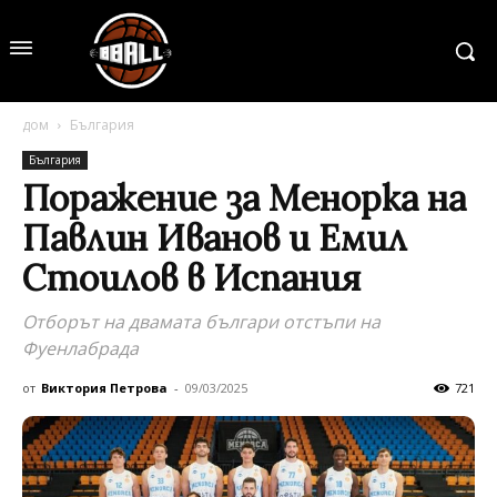
дом
България
България
Поражение за Менорка на
Павлин Иванов и Емил
Стоилов в Испания
Отборът на двамата българи отстъпи на
Фуенлабрада
от
Виктория Петрова
-
09/03/2025
721