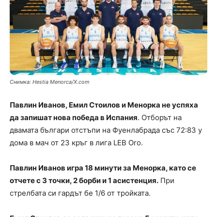
Снимка: Hestia Menorca/X.com
Павлин Иванов, Емил Стоилов и Менорка не успяха
да запишат нова победа в Испания
. Отборът на
двамата българи отстъпи на Фуенлабрада със 72:83 у
дома в мач от 23 кръг в лига LEB Oro.
Павлин Иванов игра 18 минути за Менорка, като се
отчете с 3 точки, 2 борби и 1 асистенция.
При
стрелбата си гардът бе 1/6 от тройката.