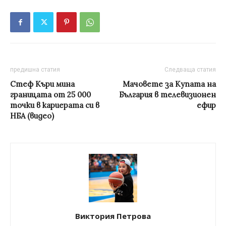
предишна статия
Следваща статия
Стеф Къри мина
Мачовете за Купата на
границата от 25 000
България в телевизионен
точки в кариерата си в
ефир
НБА (видео)
Виктория Петрова