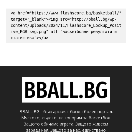
<a href="https://www.flashscore.bg/basketball/" 
target="_blank"><img src="http://bball.bg/wp-
content/uploads/2024/11/Flashscore_Lockup_Posit
ive_RGB-svg.png" alt="Баскетболни резултати и 
статистика"></a>
BBALL.BG - българският баскетболен портал.
Мястото, където ще говорим за баскетбол.
Защото обичаме играта. Защото живеем
заради нея. Защото за нас, единствено