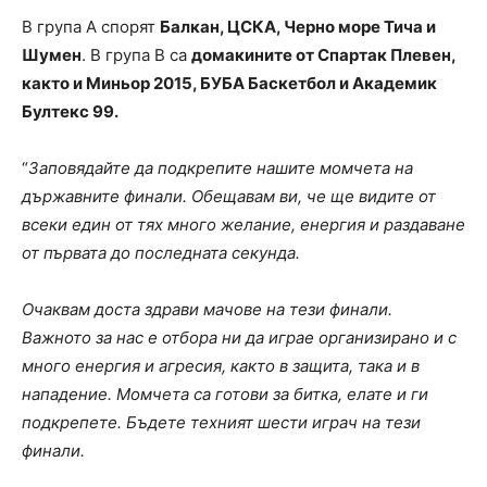
В група А спорят
Балкан, ЦСКА, Черно море Тича и
Шумен
. В група B са
домакините от Спартак Плевен,
както и Миньор 2015, БУБА Баскетбол и Академик
Бултекс 99.
“
Заповядайте да подкрепите нашите момчета на
държавните финали. Обещавам ви, че ще видите от
всеки един от тях много желание, енергия и раздаване
от първата до последната секунда.
Очаквам доста здрави мачове на тези финали.
Важното за нас е отбора ни да играе организирано и с
много енергия и агресия, както в защита, така и в
нападение. Момчета са готови за битка, елате и ги
подкрепете. Бъдете техният шести играч на тези
финали.