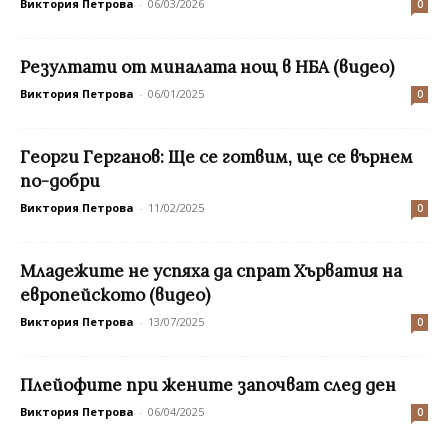
Виктория Петрова
-
06/03/2026
0
Резултати от миналата нощ в НБА (видео)
Виктория Петрова
-
06/01/2025
0
Георги Герганов: Ще се готвим, ще се върнем
по-добри
Виктория Петрова
-
11/02/2025
0
Младежите не успяха да спрат Хърватия на
европейското (видео)
Виктория Петрова
-
13/07/2025
0
Плейофите при жените започват след ден
Виктория Петрова
-
06/04/2025
0