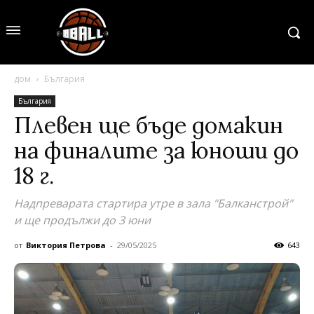
дом
България
България
Плевен ще бъде домакин
на финалите за юноши до
18 г.
Надпреварата стартира утре в зала "Балканстрой"
и ще продължи до 3 юни
от
Виктория Петрова
-
29/05/2025
643