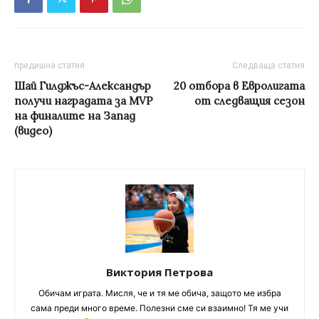
предишна статия
Следваща статия
Шай Гилджъс-Александър
20 отбора в Евролигата
получи наградата за MVP
от следващия сезон
на финалите на Запад
(видео)
Виктория Петрова
Обичам играта. Мисля, че и тя ме обича, защото ме избра
сама преди много време. Полезни сме си взаимно! Тя ме учи