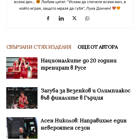
всеки ден...
Любим цитат: "Искам да спечеля всеки мач, в
който играя, защото мразя да губя", Лука Дончич!
СВЪРЗАНИ С ТЯХ ИЗДЕЛИЯ
ОЩЕ ОТ АВТОРА
Националките до 20 години
тренират в Русе
Загуба за Везенков и Олимпиакос
във финалите в Гърция
Асен Николов: Направихме един
невероятен сезон