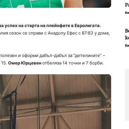
Р
В
 успех на старта на плейофите в Евролигата.
В
лия сезон се справи с Анадолу Ефес с 87:83 у дома,
к
В
полезен и оформи дабъл-дабъл за “детелините” –
 15.
Омер Юрцевен
отбеляза 14 точки и 7 борби.