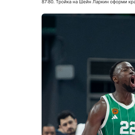
87:80. Тройка на Шейн Ларкин оформи кра