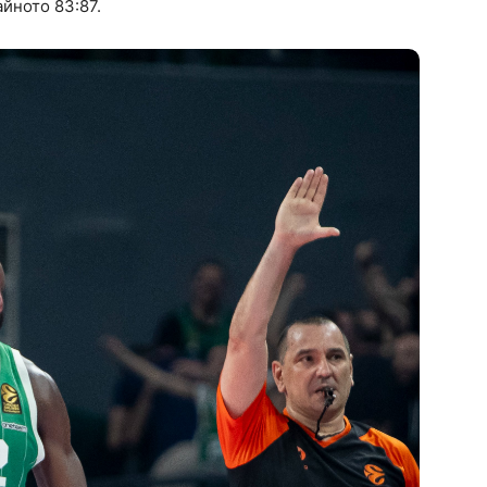
йното 83:87.