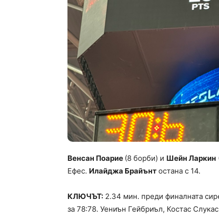
Венсан Поарие
(8 борби) и
Шейн Ларкин
Ефес.
Илайджа Брайънт
остана с 14.
КЛЮЧЪТ:
2.34 мин. преди финалната сир
за 78:78. Уениън Гейбриъл, Костас Слука