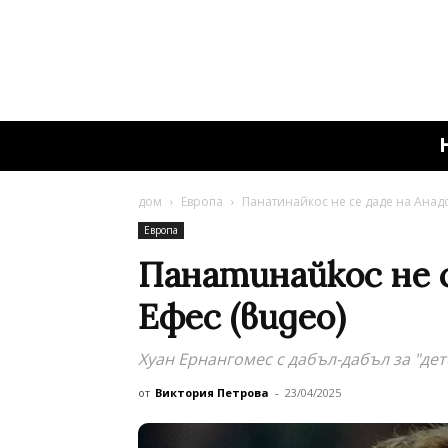
дом
Европа
Панатинайкос не се даде на Анадо
Европа
Панатинайкос не с
Ефес (видео)
Хуан Ернангомес с дабъл-дабъл за "де
от
Виктория Петрова
-
23/04/2025