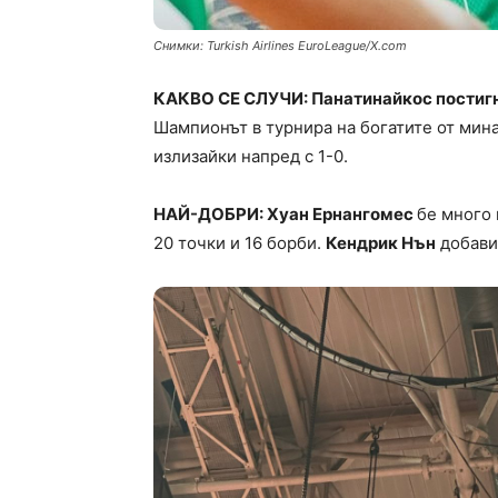
Снимки: Turkish Airlines EuroLeague/X.com
КАКВО СЕ СЛУЧИ: Панатинайкос постигна
Шампионът в турнира на богатите от мина
излизайки напред с 1-0.
НАЙ-ДОБРИ: Хуан Ернангомес
бе много 
20 точки и 16 борби.
Кендрик Нън
добави