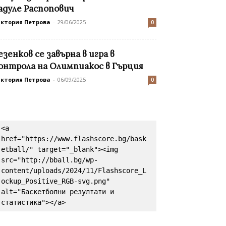
адуле Распопович
иктория Петрова
-
29/06/2025
0
езенков се завърна в игра в
онтрола на Олимпиакос в Гърция
иктория Петрова
-
06/09/2025
0
<a 
href="https://www.flashscore.bg/bask
etball/" target="_blank"><img 
src="http://bball.bg/wp-
content/uploads/2024/11/Flashscore_L
ockup_Positive_RGB-svg.png" 
alt="Баскетболни резултати и 
статистика"></a>