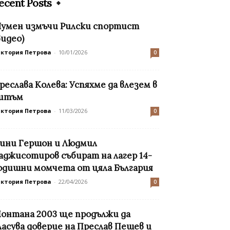
ecent Posts
умен измъчи Рилски спортист
видео)
иктория Петрова
-
10/01/2026
0
реслава Колева: Успяхме да влезем в
итъм
иктория Петрова
-
11/03/2026
0
ини Гершон и Людмил
аджисотиров събират на лагер 14-
одишни момчета от цяла България
иктория Петрова
-
22/04/2026
0
онтана 2003 ще продължи да
ласува доверие на Преслав Пешев и