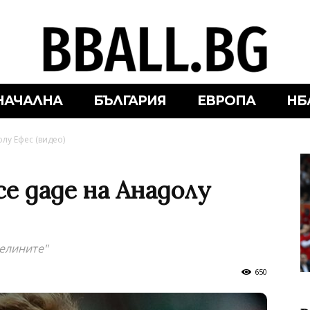
НАЧАЛНА
БЪЛГАРИЯ
ЕВРОПА
НБ
лу Ефес (видео)
е даде на Анадолу
телините"
650