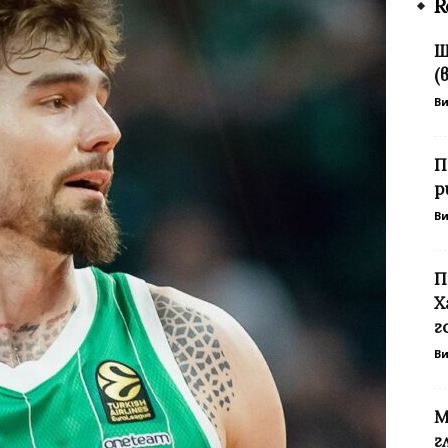
R
Ш
(
В
П
р
В
П
Х
г
В
М
г