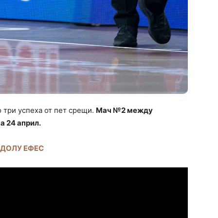
о три успеха от пет срещи.
Мач №2 между
а 24 април.
АДОЛУ ЕФЕС