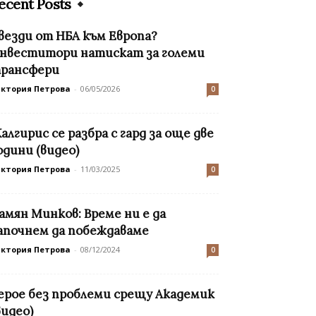
ecent Posts
везди от НБА към Европа?
нвеститори натискат за големи
рансфери
иктория Петрова
-
06/05/2026
0
алгирис се разбра с гард за още двe
одини (видео)
иктория Петрова
-
11/03/2025
0
амян Минков: Време ни е да
апочнем да побеждаваме
иктория Петрова
-
08/12/2024
0
ерое без проблеми срещу Академик
видео)