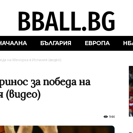
НАЧАЛНА
БЪЛГАРИЯ
ЕВРОПА
НБ
еда на Менорка в Испания (видео)
ринос за победа на
 (видео)
944