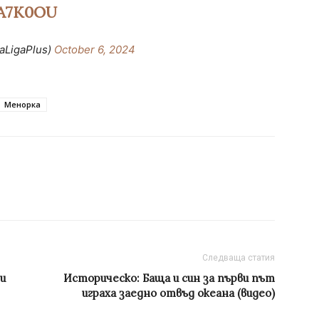
A7K0OU
aLigaPlus)
October 6, 2024
Менорка
Следваща статия
и
Историческо: Баща и син за първи път
играха заедно отвъд океана (видео)