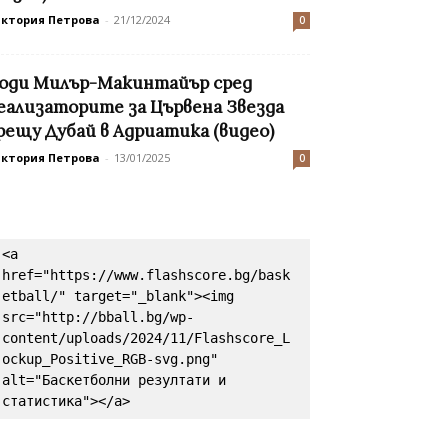
иктория Петрова
-
21/12/2024
0
оди Милър-Макинтайър сред
еализаторите за Цървена Звезда
рещу Дубай в Адриатика (видео)
иктория Петрова
-
13/01/2025
0
<a 
href="https://www.flashscore.bg/bask
etball/" target="_blank"><img 
src="http://bball.bg/wp-
content/uploads/2024/11/Flashscore_L
ockup_Positive_RGB-svg.png" 
alt="Баскетболни резултати и 
статистика"></a>