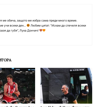
тя ме обича, защото ме избра сама преди много време.
ме учи всеки ден...
Любим цитат: "Искам да спечеля всеки
разя да губя", Лука Дончич!
ВТОРА