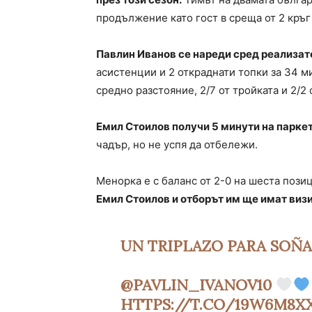
продължение като гост в среща от 2 кръг 
Павлин Иванов се нареди сред реализато
асистенции и 2 откраднати топки за 34 ми
средно разстояние, 2/7 от тройката и 2/2
Емил Стоилов получи 5 минути на паркет
чадър, но не успя да отбележи.
Менорка е с баланс от 2-0 на шеста пози
Емил Стоилов и отборът им ще имат визи
UN TRIPLAZO PARA SOÑA
@PAVLIN_IVANOV10
HTTPS://T.CO/19W6M8X