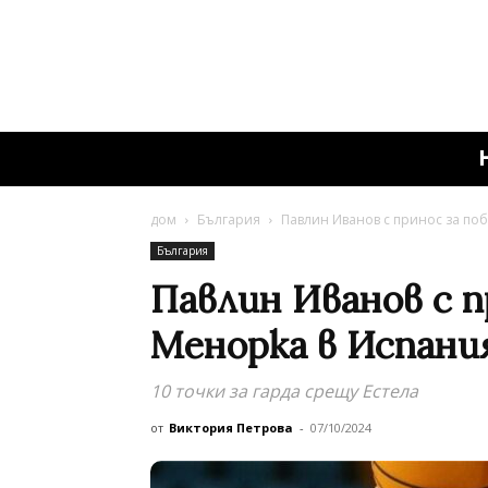
дом
България
Павлин Иванов с принос за поб
България
Павлин Иванов с п
Менорка в Испания
10 точки за гарда срещу Естела
от
Виктория Петрова
-
07/10/2024