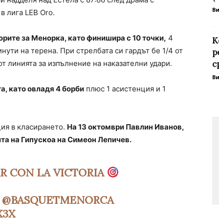
В
в лига LEB Oro.
рите за Менорка, като финишира с 10 точки,
4
К
нути на терена. При стрелбата си гардът бе 1/4 от
р
 от линията за изпълнение на наказателни удари.
с
В
а, като овладя 4 борби
плюс 1 асистенция и 1
ция в класирането.
На 13 октомври Павлин Иванов,
та на Гипускоа на Симеон Лепичев.
R CON LA VICTORIA
@BASQUETMENORCA
X3X