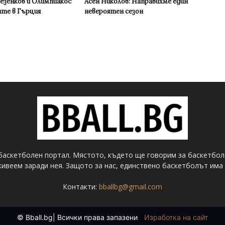
Везенков и Олимпиакос
Асен Николов: Направихме един
ите в Гърция
невероятен сезон
баскетболен портал. Мястото, където ще говорим за баскетбол
ивеем заради нея. Защото за нас, единствено баскетболът има 
Контакти:
bballbg@gmail.com
© Bball.bg| Всички права запазени
|
Изработка на сайт