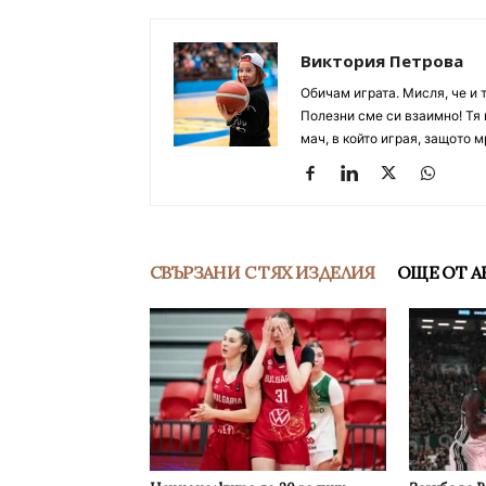
Виктория Петрова
Обичам играта. Мисля, че и 
Полезни сме си взаимно! Тя 
мач, в който играя, защото м
СВЪРЗАНИ С ТЯХ ИЗДЕЛИЯ
ОЩЕ ОТ А