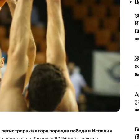
R
З
И
т
В
Ж
г
В
Д
з
В
Б
 регистрираха втора поредна победа в Испания
(
и надделя над Естела с 87:86 след драма с