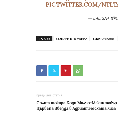
PIC.TWITTER.COM/NTLT
— LALIGA+ (@L
ТАГОВЕ
БЪЛГАРИ В ЧУЖБИНА
Емил Стоилов
предишна статия
Сплит шокира Коди Милър-Макинтайър 
Цървена Звезда в Адриатическата лига