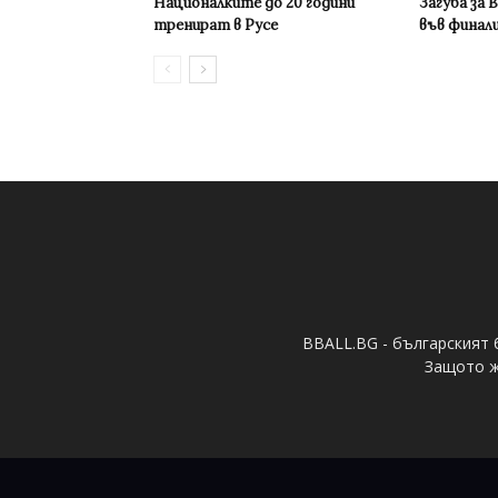
Националките до 20 години
Загуба за 
тренират в Русе
във финал
BBALL.BG - българският 
Защото ж