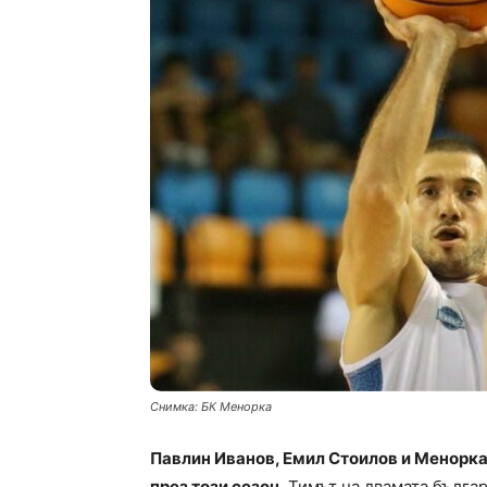
Снимка: БК Менорка
Павлин Иванов, Емил Стоилов и Менорка
през този сезон.
Тимът на двамата българ