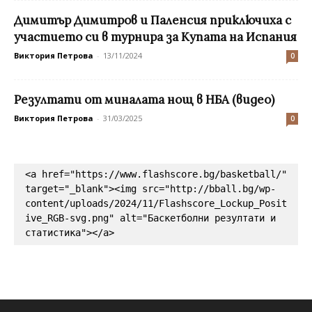
Димитър Димитров и Паленсия приключиха с
участието си в турнира за Купата на Испания
Виктория Петрова
-
13/11/2024
0
Резултати от миналата нощ в НБА (видео)
Виктория Петрова
-
31/03/2025
0
<a href="https://www.flashscore.bg/basketball/" 
target="_blank"><img src="http://bball.bg/wp-
content/uploads/2024/11/Flashscore_Lockup_Posit
ive_RGB-svg.png" alt="Баскетболни резултати и 
статистика"></a>