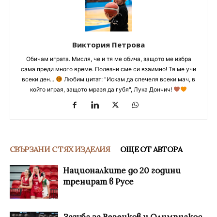
Виктория Петрова
Обичам играта. Мисля, че и тя ме обича, защото ме избра
сама преди много време. Полезни сме си взаимно! Тя ме учи
всеки ден...
Любим цитат: "Искам да спечеля всеки мач, в
който играя, защото мразя да губя", Лука Дончич!
СВЪРЗАНИ С ТЯХ ИЗДЕЛИЯ
ОЩЕ ОТ АВТОРА
Националките до 20 години
тренират в Русе