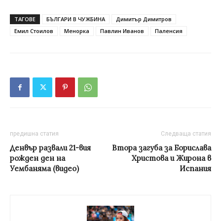
ТАГОВЕ
БЪЛГАРИ В ЧУЖБИНА
Димитър Димитров
Емил Стоилов
Менорка
Павлин Иванов
Паленсия
предишна статия
Следваща статия
Денвър развали 21-вия
Втора загуба за Борислава
рожден ден на
Христова и Жирона в
Уембаняма (видео)
Испания