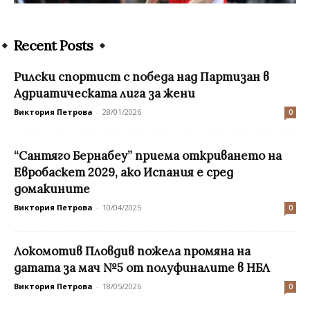
Recent Posts
Рилски спортист с победа над Партизан в
Адриатическата лига за жени
Виктория Петрова
-
28/01/2026
0
“Сантяго Бернабеу” приема откриването на
Евробаскет 2029, ако Испания е сред
домакините
Виктория Петрова
-
10/04/2025
0
Локомотив Пловдив пожела промяна на
датата за мач №5 от полуфиналите в НБЛ
Виктория Петрова
-
18/05/2026
0