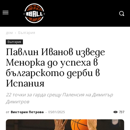
дом
България
България
Павлин Иванов изведе
Менорка до успеха в
българското дерби в
Испания
22 точки за гарда срещу Паленсия на Димитър
Димитров
от
Виктория Петрова
-
05/01/2025
737