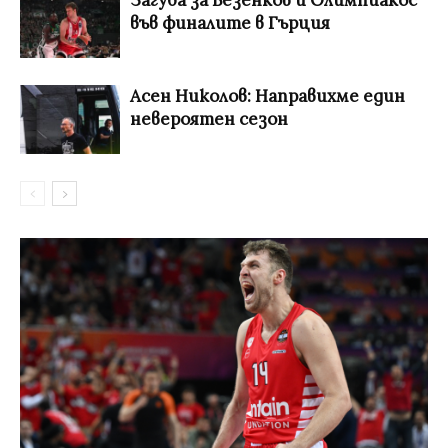
Загуба за Везенков и Олимпиакос
във финалите в Гърция
Асен Николов: Направихме един
невероятен сезон