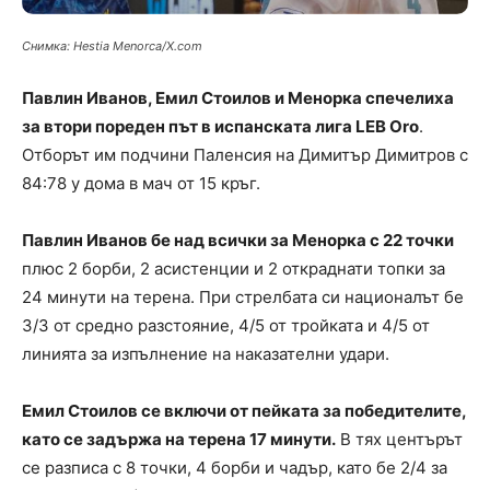
Снимка: Hestia Menorca/X.com
Павлин Иванов, Емил Стоилов и Менорка спечелиха
за втори пореден път в испанската лига LEB Oro
.
Отборът им подчини Паленсия на Димитър Димитров с
84:78 у дома в мач от 15 кръг.
Павлин Иванов бе над всички за Менорка с 22 точки
плюс 2 борби, 2 асистенции и 2 откраднати топки за
24 минути на терена. При стрелбата си националът бе
3/3 от средно разстояние, 4/5 от тройката и 4/5 от
линията за изпълнение на наказателни удари.
Емил Стоилов се включи от пейката за победителите,
като се задържа на терена 17 минути.
В тях центърът
се разписа с 8 точки, 4 борби и чадър, като бе 2/4 за