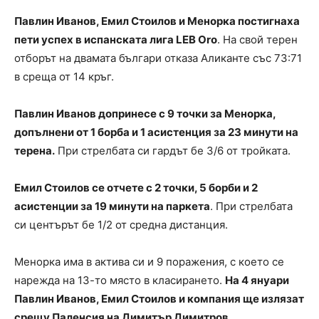
Павлин Иванов, Емил Стоилов и Менорка постигнаха
пети успех в испанската лига LEB Oro
. На свой терен
отборът на двамата българи отказа Аликанте със 73:71
в среща от 14 кръг.
Павлин Иванов допринесе с 9 точки за Менорка,
допълнени от 1 борба и 1 асистенция за 23 минути на
терена.
При стрелбата си гардът бе 3/6 от тройката.
Емил Стоилов се отчете с 2 точки, 5 борби и 2
асистенции за 19 минути на паркета
. При стрелбата
си центърът бе 1/2 от средна дистанция.
Менорка има в актива си и 9 поражения, с което се
нарежда на 13-то място в класирането.
На 4 януари
Павлин Иванов, Емил Стоилов и компания ще излязат
срещу Паленсия на Димитър Димитров.