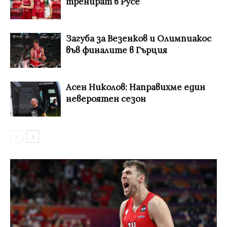
тренират в Русе
Загуба за Везенков и Олимпиакос
във финалите в Гърция
Асен Николов: Направихме един
невероятен сезон