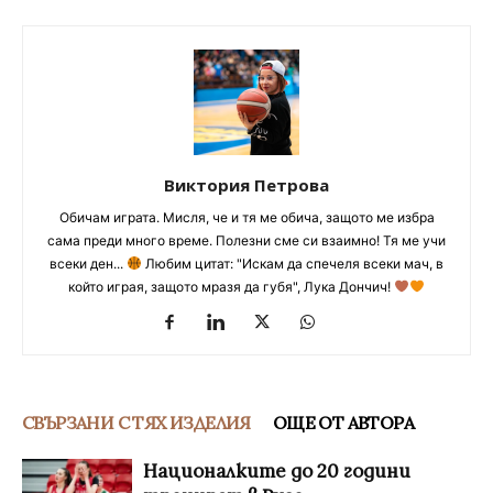
Виктория Петрова
Обичам играта. Мисля, че и тя ме обича, защото ме избра
сама преди много време. Полезни сме си взаимно! Тя ме учи
всеки ден...
Любим цитат: "Искам да спечеля всеки мач, в
който играя, защото мразя да губя", Лука Дончич!
СВЪРЗАНИ С ТЯХ ИЗДЕЛИЯ
ОЩЕ ОТ АВТОРА
Националките до 20 години