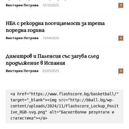
Виктория Петрова
-
12/12/2025
0
НБА с рекордна посещаемост за трета
поредна година
Виктория Петрова
-
15/04/2026
0
Димитров и Паленсия със загуба след
продължение в Испания
Виктория Петрова
-
03/05/2025
0
<a href="https://www.flashscore.bg/basketball/" 
target="_blank"><img src="http://bball.bg/wp-
content/uploads/2024/11/Flashscore_Lockup_Posit
ive_RGB-svg.png" alt="Баскетболни резултати и 
статистика"></a>