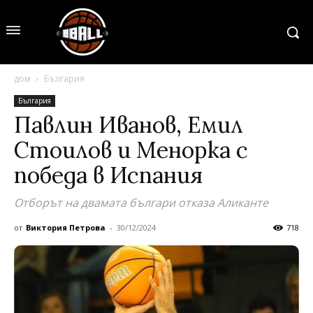
дом
България
България
Павлин Иванов, Емил
Стоилов и Менорка с
победа в Испания
Отборът на двамата българи отказа Аликанте
от
Виктория Петрова
-
30/12/2024
718