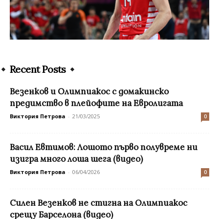
Recent Posts
Везенков и Олимпиакос с домакинско
предимство в плейофите на Евролигата
Виктория Петрова
-
21/03/2025
0
Васил Евтимов: Лошото първо полувреме ни
изигра много лоша шега (видео)
Виктория Петрова
-
06/04/2026
0
Силен Везенков не стигна на Олимпиакос
срещу Барселона (видео)