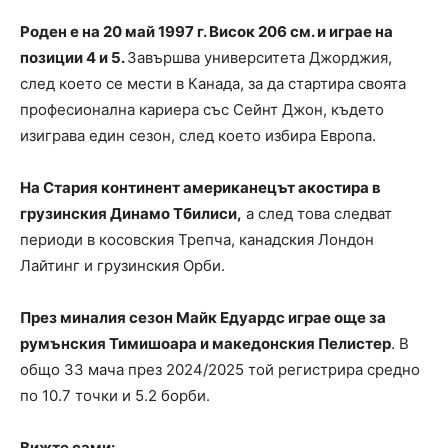
Роден е на 20 май 1997 г. Висок 206 см. и играе на
позиции 4 и 5.
Завършва университета Джорджия,
след което се мести в Канада, за да стартира своята
професионална кариера със Сейнт Джон, където
изиграва един сезон, след което избира Европа.
На Стария континент американецът акостира в
грузинския Динамо Тбилиси,
а след това следват
периоди в косовския Трепча, канадския Лондон
Лайтинг и грузинския Орби.
През миналия сезон Майк Едуардс играе още за
румънския Тимишоара и македонския Пелистер
. В
общо 33 мача през 2024/2025 той регистрира средно
по 10.7 точки и 5.2 борби.
Вижте сами: