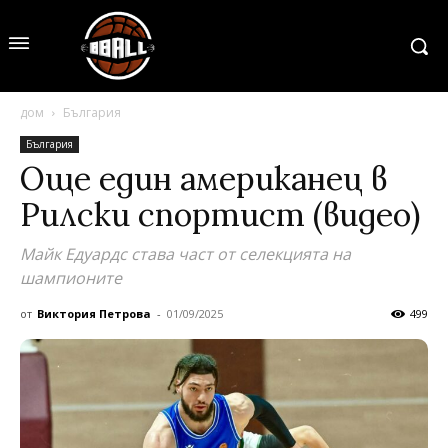
дом
България
България
Още един американец в
Рилски спортист (видео)
Майк Едуардс става част от селекцията на
шампионите
от
Виктория Петрова
-
01/09/2025
499