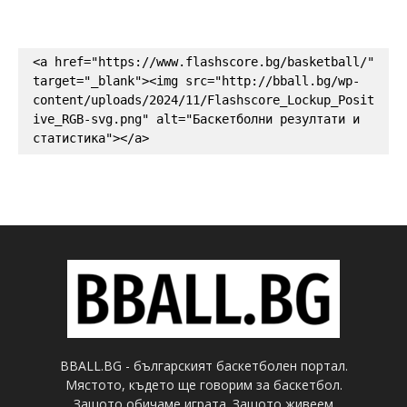
<a href="https://www.flashscore.bg/basketball/" 
target="_blank"><img src="http://bball.bg/wp-
content/uploads/2024/11/Flashscore_Lockup_Posit
ive_RGB-svg.png" alt="Баскетболни резултати и 
статистика"></a>
BBALL.BG - българският баскетболен портал.
Мястото, където ще говорим за баскетбол.
Защото обичаме играта. Защото живеем