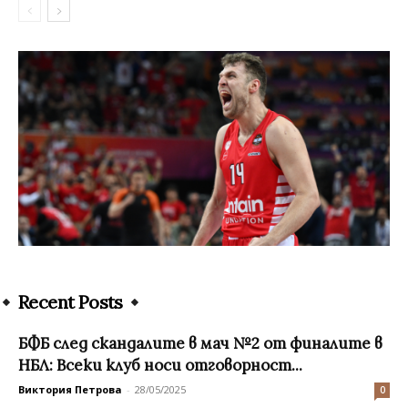
Recent Posts
БФБ след скандалите в мач №2 от финалите в
НБЛ: Всеки клуб носи отговорност...
Виктория Петрова
-
28/05/2025
0