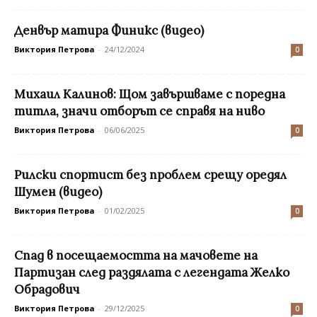
Денвър матира Финикс (видео)
Виктория Петрова
-
24/12/2024
0
Михаил Калинов: Щом завършваме с поредна
титла, значи отборът се справя на ниво
Виктория Петрова
-
06/06/2025
0
Рилски спортист без проблем срещу оредял
Шумен (видео)
Виктория Петрова
-
01/02/2025
0
Спад в посещаемостта на мачовете на
Партизан след раздялата с легендата Желко
Обрадович
Виктория Петрова
-
29/12/2025
0