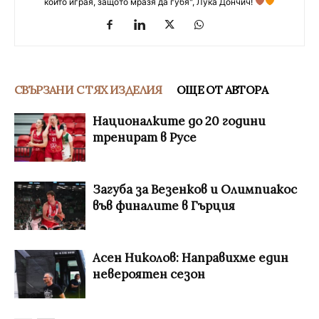
който играя, защото мразя да губя", Лука Дончич!
СВЪРЗАНИ С ТЯХ ИЗДЕЛИЯ
ОЩЕ ОТ АВТОРА
Националките до 20 години
тренират в Русе
Загуба за Везенков и Олимпиакос
във финалите в Гърция
Асен Николов: Направихме един
невероятен сезон