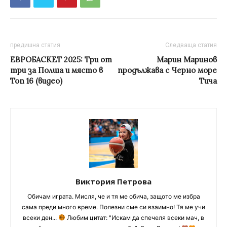
предишна статия
Следваща статия
ЕВРОБАСКЕТ 2025: Три от
Марин Маринов
три за Полша и място в
продължава с Черно море
Топ 16 (видео)
Тича
Виктория Петрова
Обичам играта. Мисля, че и тя ме обича, защото ме избра
сама преди много време. Полезни сме си взаимно! Тя ме учи
всеки ден...
Любим цитат: "Искам да спечеля всеки мач, в