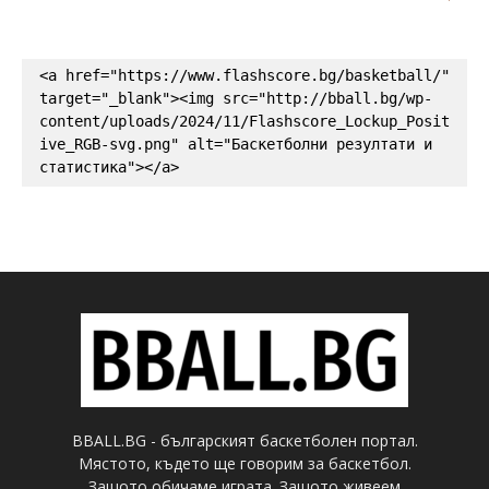
<a href="https://www.flashscore.bg/basketball/" 
target="_blank"><img src="http://bball.bg/wp-
content/uploads/2024/11/Flashscore_Lockup_Posit
ive_RGB-svg.png" alt="Баскетболни резултати и 
статистика"></a>
BBALL.BG - българският баскетболен портал.
Мястото, където ще говорим за баскетбол.
Защото обичаме играта. Защото живеем