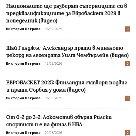
Националите ще разберат съперниците си в
предквалификациите за Евробаскет 2029 в
понеделник (видео)
Виктория Петрова
-
05/09/2025
0
Шай Гилджъс-Александър прати в миналото
рекорд на легендата Уилт Чембърлейн (видео)
Виктория Петрова
-
13/03/2026
0
ЕВРОБАСКЕТ 2025: Финландия сътвори подвиг
и прати Сърбия у дома (видео)
Виктория Петрова
-
06/09/2025
0
От 0-2 до 3-2: Локомотив обърна Рилски
спортист и е на финал в НБЛ
Виктория Петрова
-
20/05/2026
2