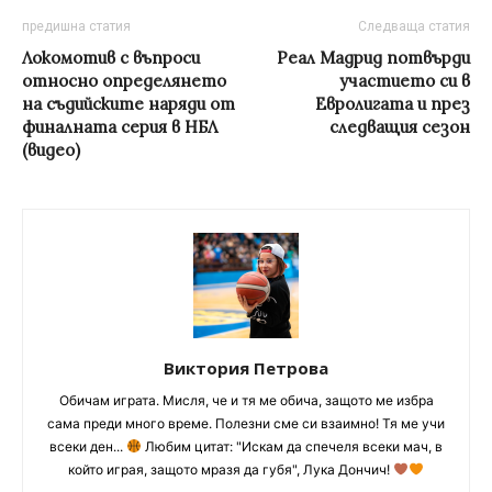
предишна статия
Следваща статия
Локомотив с въпроси
Реал Мадрид потвърди
относно определянето
участието си в
на съдийските наряди от
Евролигата и през
финалната серия в НБЛ
следващия сезон
(видео)
Виктория Петрова
Обичам играта. Мисля, че и тя ме обича, защото ме избра
сама преди много време. Полезни сме си взаимно! Тя ме учи
всеки ден...
Любим цитат: "Искам да спечеля всеки мач, в
който играя, защото мразя да губя", Лука Дончич!