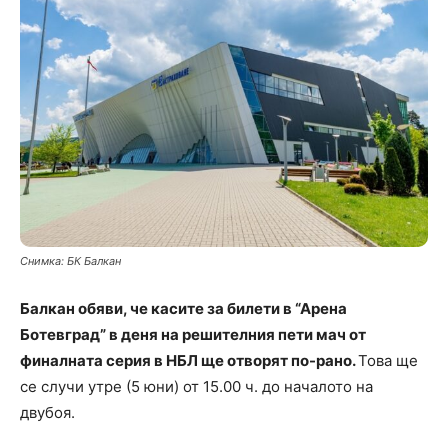
Снимка: БК Балкан
Балкан обяви, че касите за билети в “Арена
Ботевград” в деня на решителния пети мач от
финалната серия в НБЛ ще отворят по-рано.
Това ще
се случи утре (5 юни) от 15.00 ч. до началото на
двубоя.