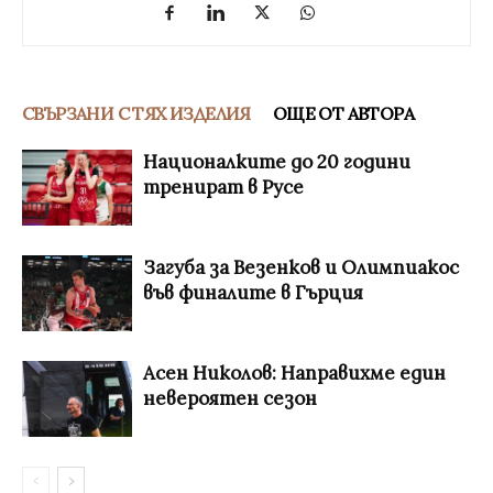
СВЪРЗАНИ С ТЯХ ИЗДЕЛИЯ
ОЩЕ ОТ АВТОРА
Националките до 20 години
тренират в Русе
Загуба за Везенков и Олимпиакос
във финалите в Гърция
Асен Николов: Направихме един
невероятен сезон