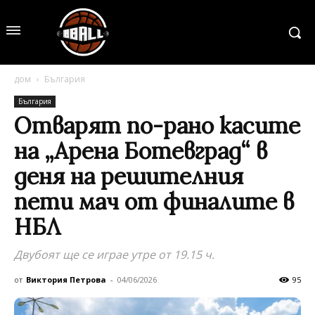
дом
България
България
Отварят по-рано касите
на „Арена Ботевград“ в
деня на решителния
пети мач от финалите в
НБЛ
Двубоят ще се играе утре от 19.15 ч.
от
Виктория Петрова
-
04/06/2026
95