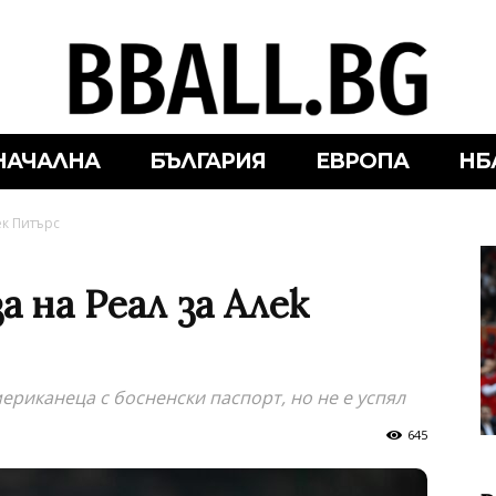
НАЧАЛНА
БЪЛГАРИЯ
ЕВРОПА
НБ
ек Питърс
 на Реал за Алек
ериканеца с босненски паспорт, но не е успял
645