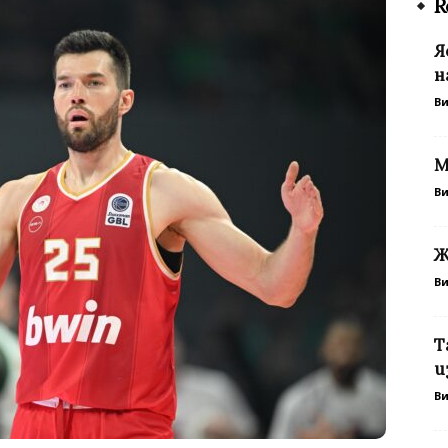
R
Я
н
В
М
В
Ж
В
Т
и
В