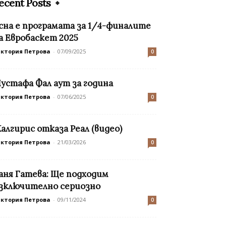
ecent Posts
сна е програмата за 1/4-финалите
а Евробаскет 2025
иктория Петрова
-
07/09/2025
0
устафа Фал аут за година
иктория Петрова
-
07/06/2025
0
алгирис отказа Реал (видео)
иктория Петрова
-
21/03/2026
0
аня Гатева: Ще подходим
зключително сериозно
иктория Петрова
-
09/11/2024
0