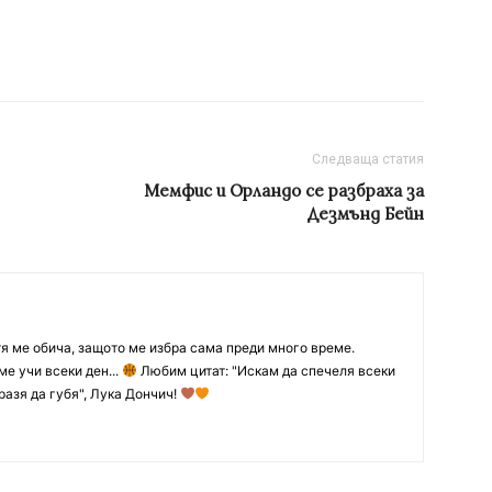
Следваща статия
Мемфис и Орландо се разбраха за
Дезмънд Бейн
тя ме обича, защото ме избра сама преди много време.
ме учи всеки ден...
Любим цитат: "Искам да спечеля всеки
разя да губя", Лука Дончич!