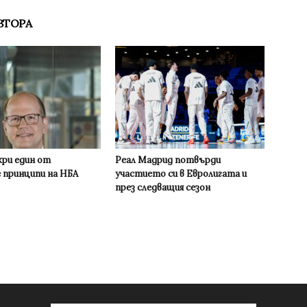
ВТОРА
кри един от
Реал Мадрид потвърди
 принципи на НБА
участието си в Евролигата и
през следващия сезон