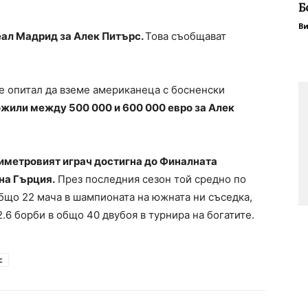
Б
В
еал Мадрид за Алек Питърс.
Това съобщават
е опитал да вземе американеца с босненски
ожили между 500 000 и 600 000 евро за Алек
иметровият играч достигна до Финалната
на Гърция.
През последния сезон той средно по
 общо 22 мача в шампионата на южната ни съседка,
2.6 борби в общо 40 двубоя в турнира на богатите.
с