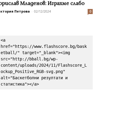
орислав Младенов: Играхме слабо
иктория Петрова
-
02/12/2024
0
<a 
href="https://www.flashscore.bg/bask
etball/" target="_blank"><img 
src="http://bball.bg/wp-
content/uploads/2024/11/Flashscore_L
ockup_Positive_RGB-svg.png" 
alt="Баскетболни резултати и 
статистика"></a>