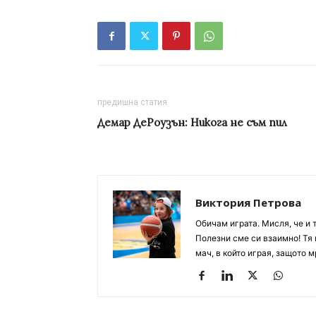
предишна статия
Демар ДеРоузън: Никога не съм пил
Виктория Петрова
Обичам играта. Мисля, че и 
Полезни сме си взаимно! Тя 
мач, в който играя, защото м