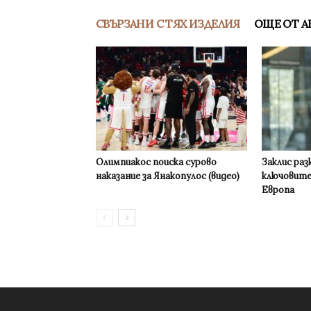
СВЪРЗАНИ С ТЯХ ИЗДЕЛИЯ
ОЩЕ ОТ А
Олимпиакос поиска сурово
Заклис раз
наказание за Янакопулос (видео)
ключовите
Европа