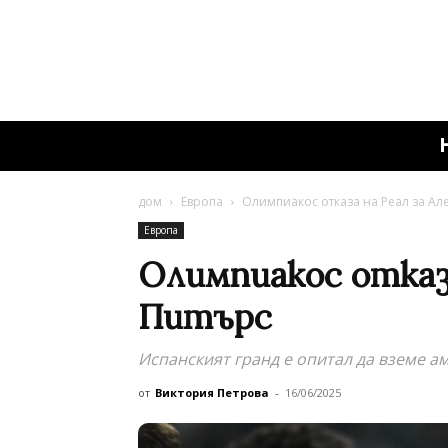
дом
Европа
Олимпиакос отказа на Реал за Ал
Европа
Олимпиакос отказа
Питърс
Испанският гранд е опитал да вземе ам
от
Виктория Петрова
-
16/06/2025