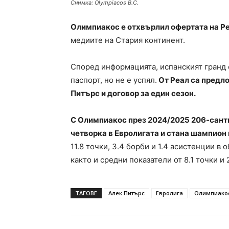
Снимка: Olympiacos B.C.
Олимпиакос е отхвърлил офертата на Р
медиите на Стария континент.
Според информацията, испанският гранд 
паспорт, но не е успял.
От Реал са предл
Питърс и договор за един сезон.
С Олимпиакос през 2024/2025 206-сант
четворка в Евролигата и стана шампион 
11.8 точки, 3.4 борби и 1.4 асистенции в
както и средни показатели от 8.1 точки и 
ТАГОВЕ
Алек Питърс
Евролига
Олимпиако