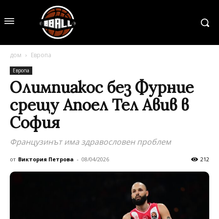
дом
Европа
Европа
Олимпиакос без Фурние
срещу Апоел Тел Авив в
София
Французинът има здравословен проблем
от
Виктория Петрова
-
08/04/2026
212