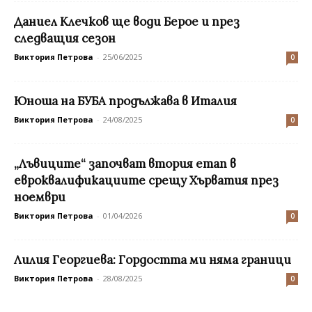
Даниел Клечков ще води Берое и през
следващия сезон
Виктория Петрова
-
25/06/2025
0
Юноша на БУБА продължава в Италия
Виктория Петрова
-
24/08/2025
0
„Лъвиците“ започват втория етап в
евроквалификациите срещу Хърватия през
ноември
Виктория Петрова
-
01/04/2026
0
Лилия Георгиева: Гордостта ми няма граници
Виктория Петрова
-
28/08/2025
0