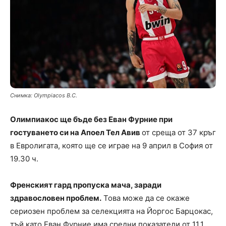
Снимка: Olympiacos B.C.
Олимпиакос ще бъде без Еван Фурние при
гостуването си на Апоел Тел Авив
от среща от 37 кръг
в Евролигата, която ще се играе на 9 април в София от
19.30 ч.
Френският гард пропуска мача, заради
здравословен проблем.
Това може да се окаже
сериозен проблем за селекцията на Йоргос Барцокас,
тъй като Еван Фурние има средни показатели от 11.1