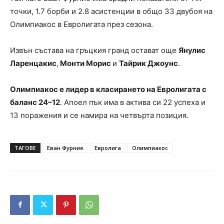
точки, 1.7 борби и 2.8 асистенции в общо 33 двубоя на
Олимпиакос в Евролигата през сезона.
Извън състава на гръцкия гранд остават още
Янулис
Ларенцакис
,
Монти Морис
и
Тайрик Джоунс
.
Олимпиакос е лидер в класирането на Евролигата с
баланс 24–12
. Апоел пък има в актива си 22 успеха и
13 поражения и се намира на четвърта позиция.
ТАГОВЕ
Еван Фурние
Евролига
Олимпиакос