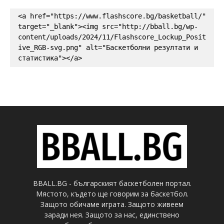
<a href="https://www.flashscore.bg/basketball/" 
target="_blank"><img src="http://bball.bg/wp-
content/uploads/2024/11/Flashscore_Lockup_Posit
ive_RGB-svg.png" alt="Баскетболни резултати и 
статистика"></a>
BBALL.BG - българският баскетболен портал.
Мястото, където ще говорим за баскетбол.
Защото обичаме играта. Защото живеем
заради нея. Защото за нас, единствено