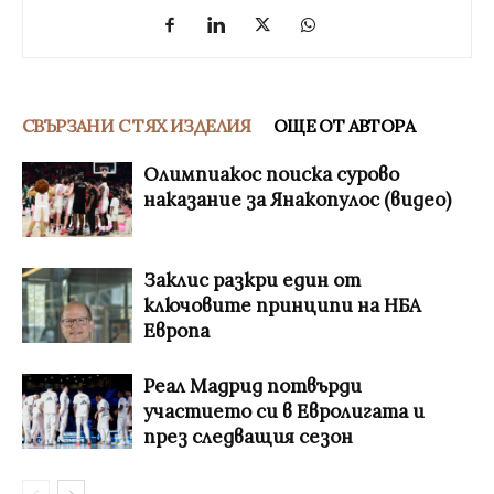
СВЪРЗАНИ С ТЯХ ИЗДЕЛИЯ
ОЩЕ ОТ АВТОРА
Олимпиакос поиска сурово
наказание за Янакопулос (видео)
Заклис разкри един от
ключовите принципи на НБА
Европа
Реал Мадрид потвърди
участието си в Евролигата и
през следващия сезон