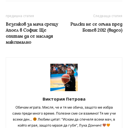
предишна статия
Следваща статия
Везенков за мача срещу
Рилски не се огъна пред
Апоел в София: Ще
Ботев 2012 (видео)
опитам да се насладя
максимално
Виктория Петрова
Обичам играта. Мисля, че и тя ме обича, защото ме избра
сама преди много време. Полезни сме си взаимно! Тя ме учи
всеки ден...
Любим цитат: "Искам да спечеля всеки мач, в
който играя, защото мразя да губя", Лука Дончич!