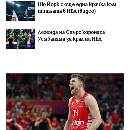
Ню Йорк с още една крачка към
титлата в НБА (видео)
Легенда на Спърс короняса
Уембаняма за крал на НБА