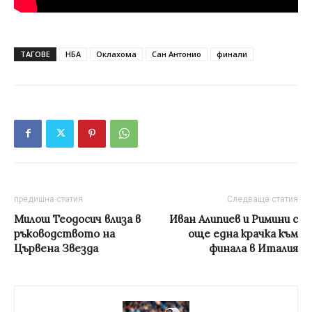
ТАГОВЕ
НБА
Оклахома
Сан Антонио
финали
предишна статия
Следваща статия
Милош Теодосич влиза в
Иван Алипиев и Римини с
ръководството на
още една крачка към
Цървена Звезда
финала в Италия