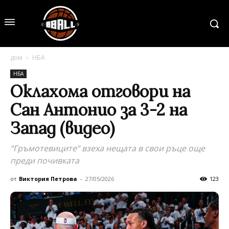
дом
НБА
НБА
Оклахома отговори на
Сан Антонио за 3-2 на
Запад (видео)
“Гръмотевиците” взеха нещата в свои ръце още
преди почивката
от
Виктория Петрова
-
27/05/2026
123