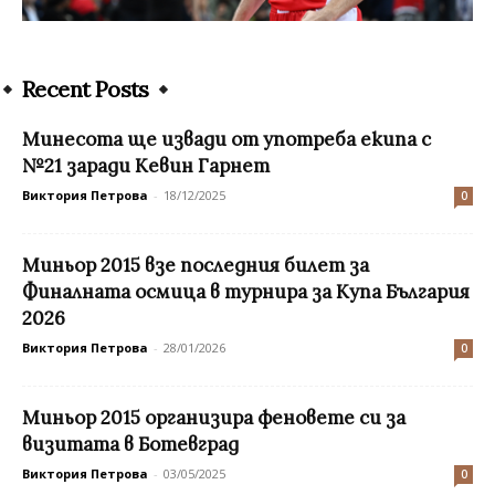
Recent Posts
Минесота ще извади от употреба екипа с
№21 заради Кевин Гарнет
Виктория Петрова
-
18/12/2025
0
Миньор 2015 взе последния билет за
Финалната осмица в турнира за Купа България
2026
Виктория Петрова
-
28/01/2026
0
Миньор 2015 организира феновете си за
визитата в Ботевград
Виктория Петрова
-
03/05/2025
0