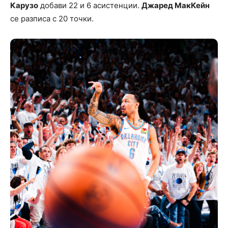
Карузо
добави 22 и 6 асистенции.
Джаред МакКейн
се разписа с 20 точки.