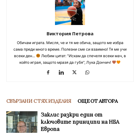
Виктория Петрова
Обичам играта. Мисля, че и тя ме обича, защото ме избра
сама преди много време. Полезни сме си взаимно! Тя ме учи
всеки ден...
Любим цитат: "Искам да спечеля всеки мач, в
който играя, защото мразя да губя", Лука Дончич!
СВЪРЗАНИ С ТЯХ ИЗДЕЛИЯ
ОЩЕ ОТ АВТОРА
Заклис разкри един от
ключовите принципи на НБА
Европа