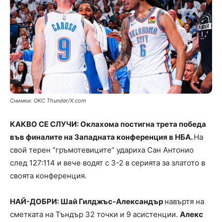
Снимки: OKC Thunder/X.com
КАКВО СЕ СЛУЧИ: Оклахома постигна трета победа
във финалите на Западната конференция в НБА.
На
свой терен “гръмотевиците” удариха Сан Антонио
след 127:114 и вече водят с 3-2 в серията за златото в
своята конференция.
НАЙ-ДОБРИ: Шай Гилджъс-Александър
навъртя на
сметката на Тъндър 32 точки и 9 асистенции.
Алекс