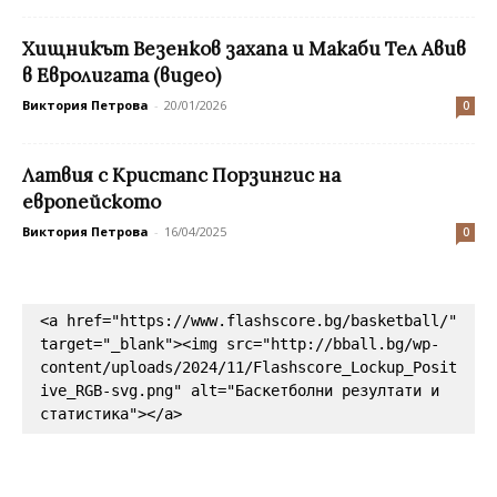
Хищникът Везенков захапа и Макаби Тел Авив
в Евролигата (видео)
Виктория Петрова
-
20/01/2026
0
Латвия с Кристапс Порзингис на
европейското
Виктория Петрова
-
16/04/2025
0
<a href="https://www.flashscore.bg/basketball/" 
target="_blank"><img src="http://bball.bg/wp-
content/uploads/2024/11/Flashscore_Lockup_Posit
ive_RGB-svg.png" alt="Баскетболни резултати и 
статистика"></a>