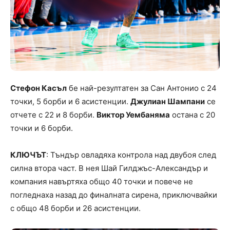
Стефон Касъл
бе най-резултатен за Сан Антонио с 24
точки, 5 борби и 6 асистенции.
Джулиан Шампани
се
отчете с 22 и 8 борби.
Виктор Уембаняма
остана с 20
точки и 6 борби.
КЛЮЧЪТ
: Тъндър овладяха контрола над двубоя след
силна втора част. В нея Шай Гилджъс-Александър и
компания навъртяха общо 40 точки и повече не
погледнаха назад до финалната сирена, приключвайки
с общо 48 борби и 26 асистенции.