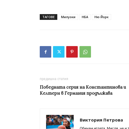
ТАГОВЕ
Милуоки
НБА
Ню Йорк
предишна статия
Победната серия на Константинова и
Келтерн в Германия продължава
Виктория Петрова
Обичам играта. Мисля, че и 