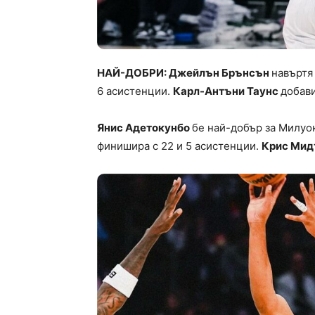
НАЙ-ДОБРИ: Джейлън Брънсън
навъртя
6 асистенции.
Карл-Антъни Таунс
добави
Янис Адетокунбо
бе най-добър за Милуок
финишира с 22 и 5 асистенции.
Крис Мид