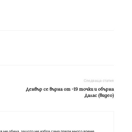
Следваща статия
Денвър се върна от -19 точки и обърна
Далас (видео)
тя ме обича, защото ме избра сама преди много време.