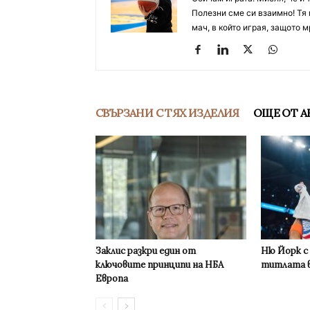
Полезни сме си взаимно! Тя 
мач, в който играя, защото м
СВЪРЗАНИ С ТЯХ ИЗДЕЛИЯ
ОЩЕ ОТ А
Заклис разкри един от
Ню Йорк с
ключовите принципи на НБА
титлата в
Европа