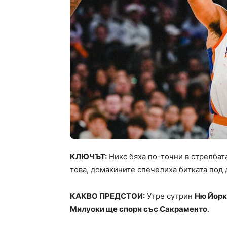
КЛЮЧЪТ:
Никс бяха по-точни в стрелбата
това, домакините спечелиха битката под 
КАКВО ПРЕДСТОИ:
Утре сутрин
Ню Йорк
Милуоки ще спори със Сакраменто
.