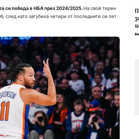
а си победа в НБА през 2024/2025.
На свой терен
П
6, след като загубиха четири от последните си пет
з
и
В