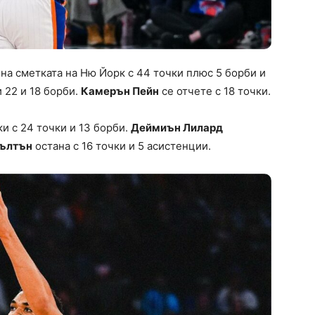
 на сметката на Ню Йорк с 44 точки плюс 5 борби и
 22 и 18 борби.
Камерън Пейн
се отчете с 18 точки.
и с 24 точки и 13 борби.
Деймиън Лилард
ълтън
остана с 16 точки и 5 асистенции.