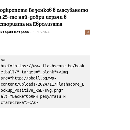
одкрепете Везенков в гласуването
а 25-те най-добри играчи в
сторията на Евролигата
иктория Петрова
-
10/12/2024
0
<a 
href="https://www.flashscore.bg/bask
etball/" target="_blank"><img 
src="http://bball.bg/wp-
content/uploads/2024/11/Flashscore_L
ockup_Positive_RGB-svg.png" 
alt="Баскетболни резултати и 
статистика"></a>