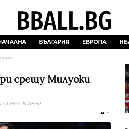
НАЧАЛНА
БЪЛГАРИЯ
ЕВРОПА
НБ
 (видео)
хри срещу Милуоки
 на Никс 44 точки
786