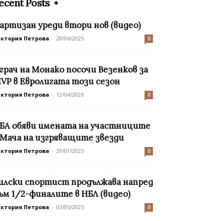
ecent Posts
артизан уреди втори нов (видео)
иктория Петрова
-
28/06/2025
0
грач на Монако посочи Везенков за
VP в Евролигата този сезон
иктория Петрова
-
12/04/2026
0
БА обяви имената на участниците
 Мача на изгряващите звезди
иктория Петрова
-
29/01/2025
0
илски спортист продължава напред
ъм 1/2-финалите в НБЛ (видео)
иктория Петрова
-
03/05/2025
0