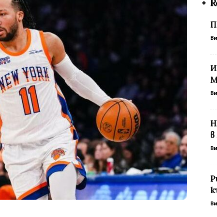
R
П
В
И
M
В
Н
в
В
Р
к
В