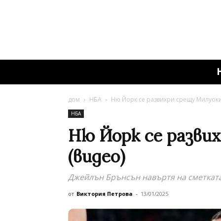
дом
НБА
Ню Йорк се развихри срещу Милуоки
НБА
Ню Йорк се разви
(видео)
Джейлън Брънсън навъртя на сметката
от
Виктория Петрова
-
13/01/2025