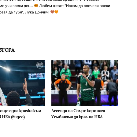
ме учи всеки ден...
Любим цитат: "Искам да спечеля всеки
разя да губя", Лука Дончич!
ВТОРА
 още една крачка към
Легенда на Спърс короняса
 НБА (видео)
Уембаняма за крал на НБА