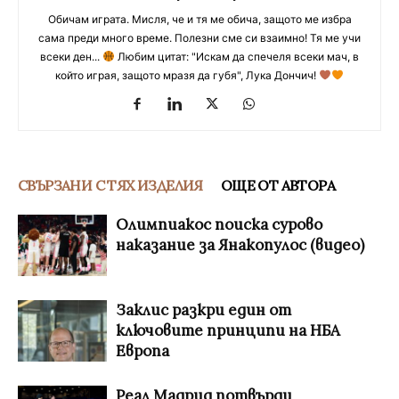
Обичам играта. Мисля, че и тя ме обича, защото ме избра
сама преди много време. Полезни сме си взаимно! Тя ме учи
всеки ден...
Любим цитат: "Искам да спечеля всеки мач, в
който играя, защото мразя да губя", Лука Дончич!
СВЪРЗАНИ С ТЯХ ИЗДЕЛИЯ
ОЩЕ ОТ АВТОРА
Олимпиакос поиска сурово
наказание за Янакопулос (видео)
Заклис разкри един от
ключовите принципи на НБА
Европа
Реал Мадрид потвърди