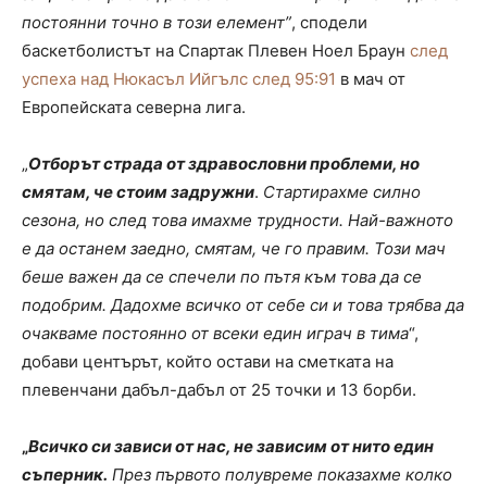
постоянни точно в този елемент”
, сподели
баскетболистът на Спартак Плевен Ноел Браун
след
успеха над Нюкасъл Ийгълс след 95:91
в мач от
Европейската северна лига.
„
Отборът страда от здравословни проблеми, но
смятам, че стоим задружни
.
Стартирахме силно
сезона, но след това имахме трудности. Най-важното
е да останем заедно, смятам, че го правим. Този мач
беше важен да се спечели по пътя към това да се
подобрим. Дадохме всичко от себе си и това трябва да
очакваме постоянно от всеки един играч в тима
“,
добави центърът, който остави на сметката на
плевенчани дабъл-дабъл от 25 точки и 13 борби.
„
Всичко си зависи от нас, не зависим от нито един
съперник.
През първото полувреме показахме колко