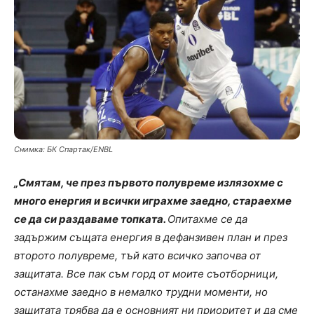
Снимка: БК Спартак/ENBL
„Смятам, че през първото полувреме излязохме с
много енергия и всички играхме заедно, стараехме
се да си раздаваме топката.
Опитахме се да
задържим същата енергия в дефанзивен план и през
второто полувреме, тъй като всичко започва от
защитата. Все пак съм горд от моите съотборници,
останахме заедно в немалко трудни моменти, но
защитата трябва да е основният ни приоритет и да сме