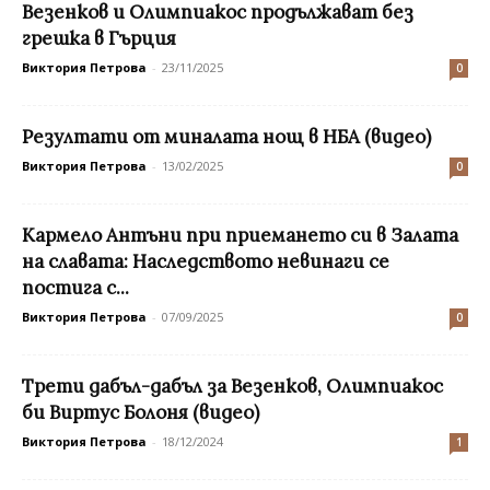
Везенков и Олимпиакос продължават без
грешка в Гърция
Виктория Петрова
-
23/11/2025
0
Резултати от миналата нощ в НБА (видео)
Виктория Петрова
-
13/02/2025
0
Кармело Антъни при приемането си в Залата
на славата: Наследството невинаги се
постига с...
Виктория Петрова
-
07/09/2025
0
Трети дабъл-дабъл за Везенков, Олимпиакос
би Виртус Болоня (видео)
Виктория Петрова
-
18/12/2024
1