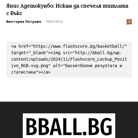
Янис Адетокунбо: Искам да спечеля титлата
с Бъкс
Виктория Петрова
-
18/02/2026
0
<a href="https://www.flashscore.bg/basketball/" 
target="_blank"><img src="http://bball.bg/wp-
content/uploads/2024/11/Flashscore_Lockup_Posit
ive_RGB-svg.png" alt="Баскетболни резултати и 
статистика"></a>