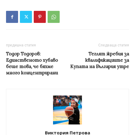
предишна статия
Следваща статия
Тодор Тодоров:
Теглят жребия за
Единственото хубаво
квалификациите за
беше това, че бяхме
Купата на България утре
много концентрирани
Виктория Петрова