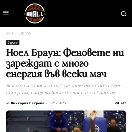
дом
Европа
Европа
Ноел Браун: Феновете ни
зареждат с много
енергия във всеки мач
Всичко си зависи от нас, не зависим от нито един
съперник, сподели баскетболистът на Спартак
от
Виктория Петрова
-
18/12/2025
412