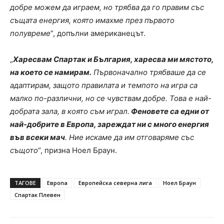
добре можем да играем, но трябва да го правим със
същата енергия, която имахме през първото
полувреме
”, допълни американецът.
„
Харесвам Спартак и България, харесва ми мястото,
на което се намирам.
Първоначално трябваше да се
адаптирам, защото правилата и темпото на игра са
малко по-различни, но се чувствам добре. Това е най-
добрата зала, в която съм играл.
Феновете са едни от
най-добрите в Европа, зареждат ни с много енергия
във всеки мач
. Ние искаме да им отговаряме със
същото
“, призна Ноел Браун.
ТАГОВЕ
Европа
Европейска северна лига
Ноел Браун
Спартак Плевен