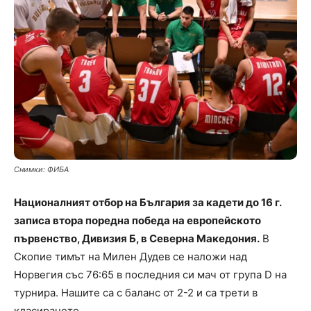
Снимки: ФИБА
Националният отбор на България за кадети до 16 г.
записа втора поредна победа на европейското
първенство, Дивизия Б, в Северна Македония.
В
Скопие тимът на Милен Дудев се наложи над
Норвегия със 76:65 в последния си мач от група D на
турнира. Нашите са с баланс от 2-2 и са трети в
класирането.