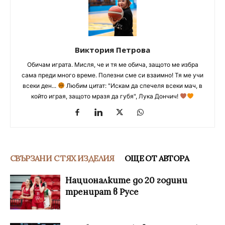
Виктория Петрова
Обичам играта. Мисля, че и тя ме обича, защото ме избра
сама преди много време. Полезни сме си взаимно! Тя ме учи
всеки ден...
Любим цитат: "Искам да спечеля всеки мач, в
който играя, защото мразя да губя", Лука Дончич!
СВЪРЗАНИ С ТЯХ ИЗДЕЛИЯ
ОЩЕ ОТ АВТОРА
Националките до 20 години
тренират в Русе