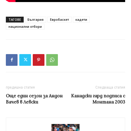
ТАГОВЕ
България
Евробаскет
кадети
национални отбори
предишна статия
Следваща статия
Oще един сезон за Андон
Канадски гард подписа с
Вачев в Левски
Монтана 2003