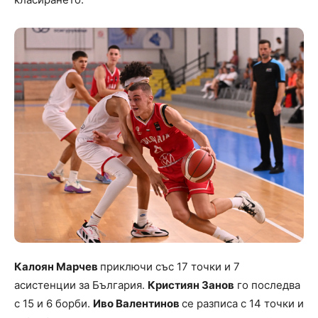
Калоян Марчев
приключи със 17 точки и 7
асистенции за България.
Кристиян Занов
го последва
с 15 и 6 борби.
Иво Валентинов
се разписа с 14 точки и