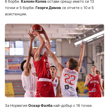
6 борби.
Калоян Колев
остави срещу името си 13
точки и 5 борби.
Георги Димов
се отчете с 10 и 5
асистенции.
За Норвегия
Оскар Фалба
най-добър с 16 точки.