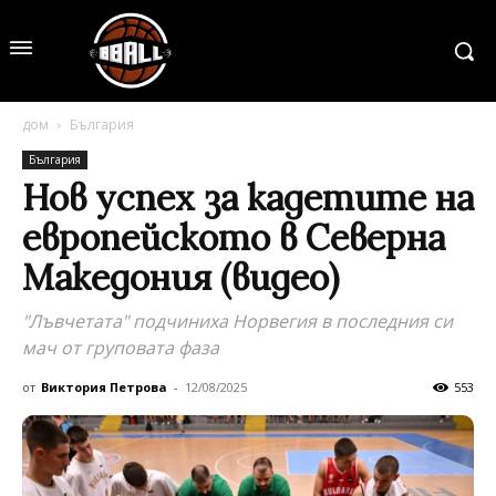
дом
България
България
Нов успех за кадетите на
европейското в Северна
Македония (видео)
"Лъвчетата" подчиниха Норвегия в последния си
мач от груповата фаза
от
Виктория Петрова
-
12/08/2025
553