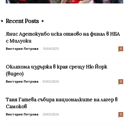
Recent Posts
Янис Адетокунбо иска отново на финал в НБА
с Милуоки
Виктория Петрова
-
10/06/2025
0
Оклахома издържа в края срещу Ню Йорк
(видео)
Виктория Петрова
-
05/03/2026
0
Таня Гатева събира националките на лагер в
Самоков
Виктория Петрова
-
26/05/2026
0