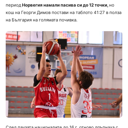
период
Норвегия намали пасива си до 12 точки,
но
кош на Георги Димов постави на таблото 41:27 в полза
на България на голямата почивка.
След паузата националите до 16 г. отново дръпнаха с