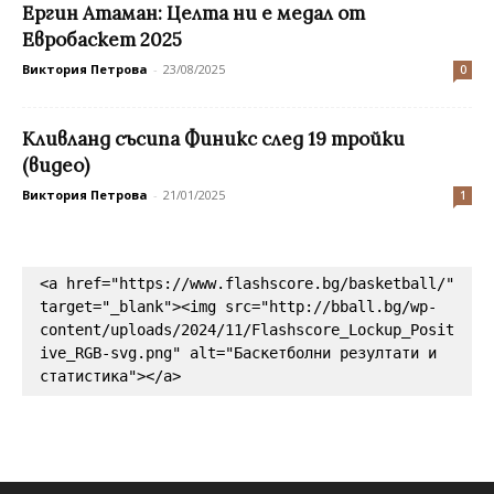
Ергин Атаман: Целта ни е медал от
Евробаскет 2025
Виктория Петрова
-
23/08/2025
0
Кливланд съсипа Финикс след 19 тройки
(видео)
Виктория Петрова
-
21/01/2025
1
<a href="https://www.flashscore.bg/basketball/" 
target="_blank"><img src="http://bball.bg/wp-
content/uploads/2024/11/Flashscore_Lockup_Posit
ive_RGB-svg.png" alt="Баскетболни резултати и 
статистика"></a>